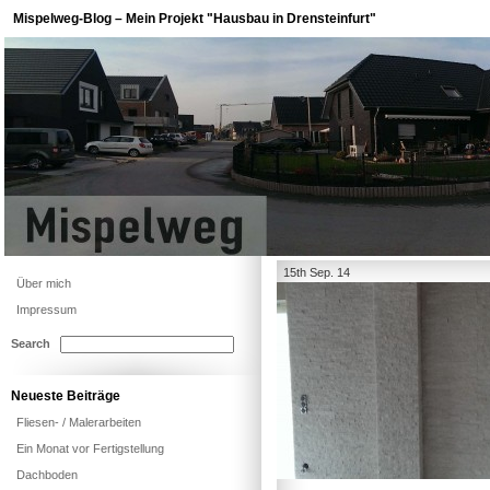
Mispelweg-Blog – Mein Projekt "Hausbau in Drensteinfurt"
15th Sep. 14
Über mich
Impressum
Search
Neueste Beiträge
Fliesen- / Malerarbeiten
Ein Monat vor Fertigstellung
Dachboden