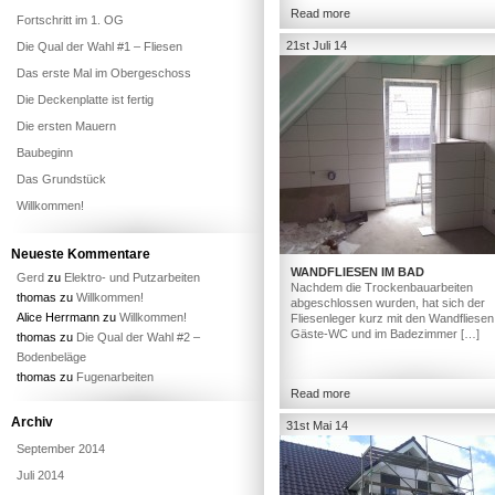
Read more
Fortschritt im 1. OG
21st Juli 14
Die Qual der Wahl #1 – Fliesen
Das erste Mal im Obergeschoss
Die Deckenplatte ist fertig
Die ersten Mauern
Baubeginn
Das Grundstück
Willkommen!
Neueste Kommentare
WANDFLIESEN IM BAD
Gerd
zu
Elektro- und Putzarbeiten
Nachdem die Trockenbauarbeiten
thomas
zu
Willkommen!
abgeschlossen wurden, hat sich der
Alice Herrmann
zu
Willkommen!
Fliesenleger kurz mit den Wandfliesen
Gäste-WC und im Badezimmer […]
thomas
zu
Die Qual der Wahl #2 –
Bodenbeläge
thomas
zu
Fugenarbeiten
Read more
Archiv
31st Mai 14
September 2014
Juli 2014