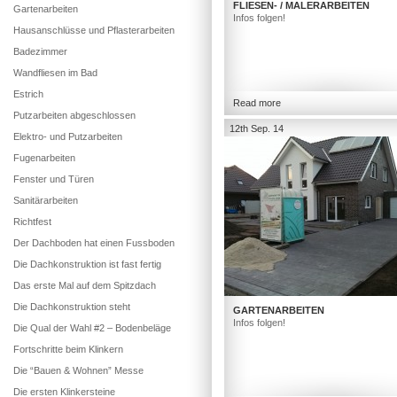
FLIESEN- / MALERARBEITEN
Gartenarbeiten
Infos folgen!
Hausanschlüsse und Pflasterarbeiten
Badezimmer
Wandfliesen im Bad
Estrich
Read more
Putzarbeiten abgeschlossen
12th Sep. 14
Elektro- und Putzarbeiten
Fugenarbeiten
Fenster und Türen
Sanitärarbeiten
Richtfest
Der Dachboden hat einen Fussboden
Die Dachkonstruktion ist fast fertig
Das erste Mal auf dem Spitzdach
Die Dachkonstruktion steht
GARTENARBEITEN
Infos folgen!
Die Qual der Wahl #2 – Bodenbeläge
Fortschritte beim Klinkern
Die “Bauen & Wohnen” Messe
Die ersten Klinkersteine