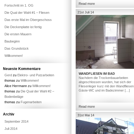
Read more
Fortschritt im 1. OG
21st Juli 14
Die Qual der Wahl #1 – Fliesen
Das erste Mal im Obergeschoss
Die Deckenplatte ist fertig
Die ersten Mauern
Baubeginn
Das Grundstück
Willkommen!
Neueste Kommentare
WANDFLIESEN IM BAD
Gerd
zu
Elektro- und Putzarbeiten
Nachdem die Trockenbauarbeiten
thomas
zu
Willkommen!
abgeschlossen wurden, hat sich der
Alice Herrmann
zu
Willkommen!
Fliesenleger kurz mit den Wandfliesen
Gäste-WC und im Badezimmer […]
thomas
zu
Die Qual der Wahl #2 –
Bodenbeläge
thomas
zu
Fugenarbeiten
Read more
Archiv
31st Mai 14
September 2014
Juli 2014