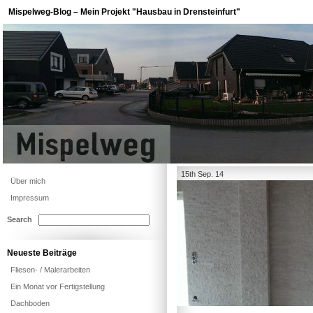
Mispelweg-Blog – Mein Projekt "Hausbau in Drensteinfurt"
15th Sep. 14
Über mich
Impressum
Search
Neueste Beiträge
Fliesen- / Malerarbeiten
Ein Monat vor Fertigstellung
Dachboden