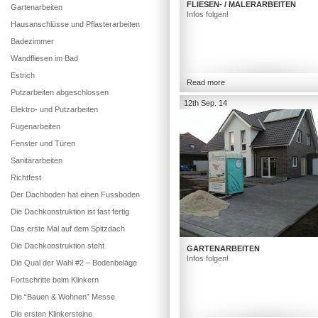
FLIESEN- / MALERARBEITEN
Gartenarbeiten
Infos folgen!
Hausanschlüsse und Pflasterarbeiten
Badezimmer
Wandfliesen im Bad
Estrich
Read more
Putzarbeiten abgeschlossen
12th Sep. 14
Elektro- und Putzarbeiten
Fugenarbeiten
Fenster und Türen
Sanitärarbeiten
Richtfest
Der Dachboden hat einen Fussboden
Die Dachkonstruktion ist fast fertig
Das erste Mal auf dem Spitzdach
Die Dachkonstruktion steht
GARTENARBEITEN
Infos folgen!
Die Qual der Wahl #2 – Bodenbeläge
Fortschritte beim Klinkern
Die “Bauen & Wohnen” Messe
Die ersten Klinkersteine