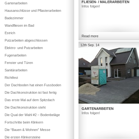
FLIESEN- / MALERARBEITEN
Gartenarbeiten
Infos folgen!
Hausanschlüsse und Pflasterarbeiten
Badezimmer
Wandfliesen im Bad
Estrich
Read more
Putzarbeiten abgeschlossen
12th Sep. 14
Elektro- und Putzarbeiten
Fugenarbeiten
Fenster und Türen
Sanitärarbeiten
Richtfest
Der Dachboden hat einen Fussboden
Die Dachkonstruktion ist fast fertig
Das erste Mal auf dem Spitzdach
Die Dachkonstruktion steht
GARTENARBEITEN
Infos folgen!
Die Qual der Wahl #2 – Bodenbeläge
Fortschritte beim Klinkern
Die “Bauen & Wohnen” Messe
Die ersten Klinkersteine