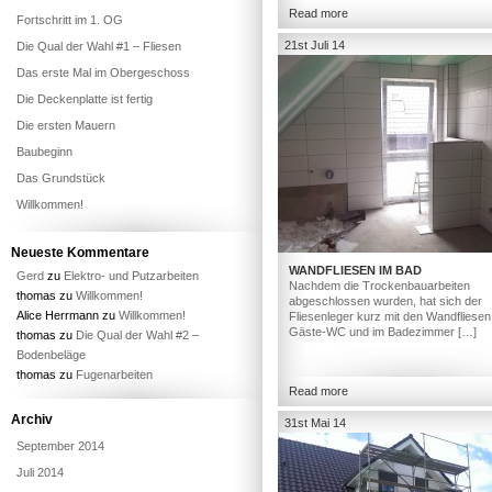
Read more
Fortschritt im 1. OG
21st Juli 14
Die Qual der Wahl #1 – Fliesen
Das erste Mal im Obergeschoss
Die Deckenplatte ist fertig
Die ersten Mauern
Baubeginn
Das Grundstück
Willkommen!
Neueste Kommentare
WANDFLIESEN IM BAD
Gerd
zu
Elektro- und Putzarbeiten
Nachdem die Trockenbauarbeiten
thomas
zu
Willkommen!
abgeschlossen wurden, hat sich der
Alice Herrmann
zu
Willkommen!
Fliesenleger kurz mit den Wandfliesen
Gäste-WC und im Badezimmer […]
thomas
zu
Die Qual der Wahl #2 –
Bodenbeläge
thomas
zu
Fugenarbeiten
Read more
Archiv
31st Mai 14
September 2014
Juli 2014