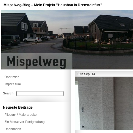
Mispelweg-Blog – Mein Projekt "Hausbau in Drensteinfurt"
15th Sep. 14
Über mich
Impressum
Search
Neueste Beiträge
Fliesen- / Malerarbeiten
Ein Monat vor Fertigstellung
Dachboden