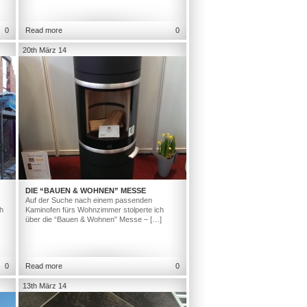
0
Read more
0
20th März 14
DIE “BAUEN & WOHNEN” MESSE
Auf der Suche nach einem passenden
h
Kaminofen fürs Wohnzimmer stolperte ich
über die “Bauen & Wohnen” Messe – […]
0
Read more
0
13th März 14