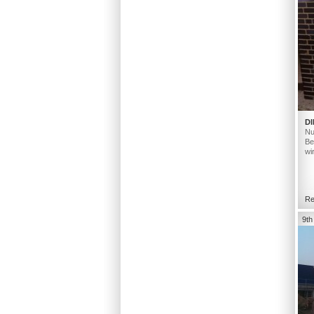
DI
Nu
Be
wi
Re
9th