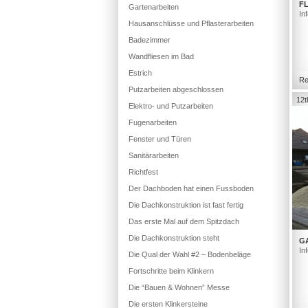
FL
Gartenarbeiten
In
Hausanschlüsse und Pflasterarbeiten
Badezimmer
Wandfliesen im Bad
Estrich
Re
Putzarbeiten abgeschlossen
12t
Elektro- und Putzarbeiten
Fugenarbeiten
Fenster und Türen
Sanitärarbeiten
Richtfest
Der Dachboden hat einen Fussboden
Die Dachkonstruktion ist fast fertig
Das erste Mal auf dem Spitzdach
Die Dachkonstruktion steht
G
In
Die Qual der Wahl #2 – Bodenbeläge
Fortschritte beim Klinkern
Die “Bauen & Wohnen” Messe
Die ersten Klinkersteine