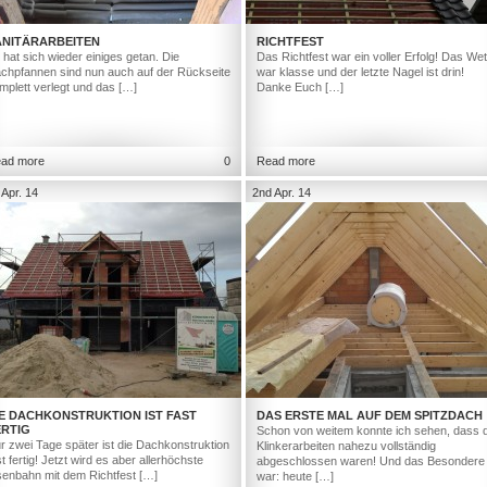
ANITÄRARBEITEN
RICHTFEST
 hat sich wieder einiges getan. Die
Das Richtfest war ein voller Erfolg! Das Wet
chpfannen sind nun auch auf der Rückseite
war klasse und der letzte Nagel ist drin!
mplett verlegt und das […]
Danke Euch […]
ad more
0
Read more
 Apr. 14
2nd Apr. 14
IE DACHKONSTRUKTION IST FAST
DAS ERSTE MAL AUF DEM SPITZDACH
ERTIG
Schon von weitem konnte ich sehen, dass d
r zwei Tage später ist die Dachkonstruktion
Klinkerarbeiten nahezu vollständig
st fertig! Jetzt wird es aber allerhöchste
abgeschlossen waren! Und das Besondere
senbahn mit dem Richtfest […]
war: heute […]