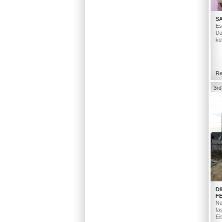
S
Es
Da
ko
Re
3rd
D
F
Nu
fa
Ei