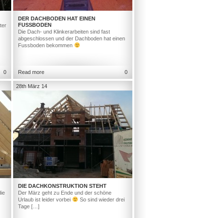
DER DACHBODEN HAT EINEN
FUSSBODEN
ter
Die Dach- und Klinkerarbeiten sind fast
abgeschlossen und der Dachboden hat einen
Fussboden bekommen
0
Read more
0
28th März 14
DIE DACHKONSTRUKTION STEHT
ie
Der März geht zu Ende und der schöne
Urlaub ist leider vorbei
So sind wieder drei
Tage […]