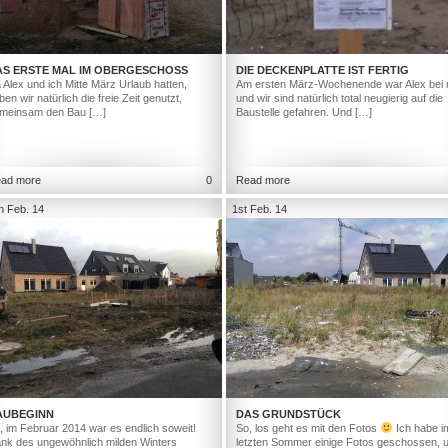
AS ERSTE MAL IM OBERGESCHOSS
DIE DECKENPLATTE IST FERTIG
 Alex und ich Mitte März Urlaub hatten,
Am ersten März-Wochenende war Alex bei 
ben wir natürlich die freie Zeit genutzt,
und wir sind natürlich total neugierig auf die
meinsam den Bau […]
Baustelle gefahren. Und […]
ad more
0
Read more
h Feb. 14
1st Feb. 14
AUBEGINN
DAS GRUNDSTÜCK
, im Februar 2014 war es endlich soweit!
So, los geht es mit den Fotos
Ich habe i
nk des ungewöhnlich milden Winters
letzten Sommer einige Fotos geschossen, 