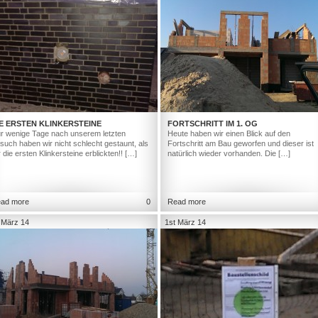
E ERSTEN KLINKERSTEINE
FORTSCHRITT IM 1. OG
r wenige Tage nach unserem letzten
Heute haben wir einen Blick auf den
such haben wir nicht schlecht gestaunt, als
Fortschritt am Bau geworfen und dieser ist
r die ersten Klinkersteine erblickten!! […]
natürlich wieder vorhanden. Die […]
ad more
0
Read more
 März 14
1st März 14