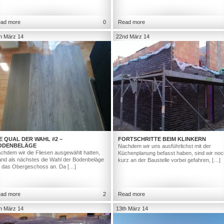
ad more
0
Read more
h März 14
22nd März 14
E QUAL DER WAHL #2 –
FORTSCHRITTE BEIM KLINKERN
ODENBELÄGE
Nachdem wir uns ausführlichst mit der
chdem wir die Fliesen ausgewählt hatten,
Küchenplanung befasst haben, sind wir noc
and als nächstes die Wahl der Bodenbeläge
kurz an der Baustelle vorbei gefahren, […]
r das Obergeschoss an. Da […]
ad more
2
Read more
h März 14
13th März 14