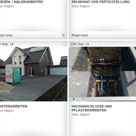
IESEN- / MALERARBEITEN
EIN MONAT VOR FERTIGSTELLUNG
fos folgen!
Infos folgen!
ad more
0
Read more
h Sep. 14
12th Sep. 14
ARTENARBEITEN
HAUSANSCHLÜSSE UND
PFLASTERARBEITEN
fos folgen!
Infos folgen!