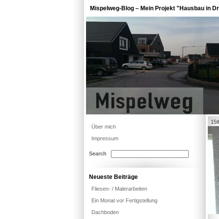
Mispelweg-Blog – Mein Projekt "Hausbau in Dr
15t
Über mich
Impressum
Search
Neueste Beiträge
Fliesen- / Malerarbeiten
Ein Monat vor Fertigstellung
Dachboden