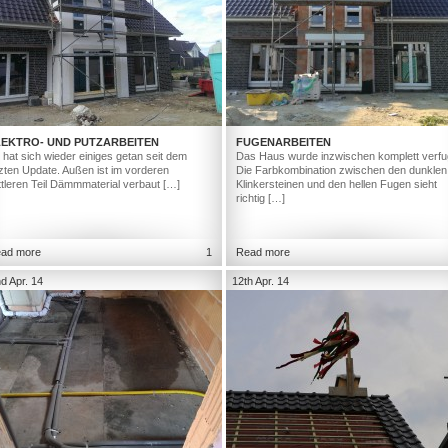
LEKTRO- UND PUTZARBEITEN
FUGENARBEITEN
 hat sich wieder einiges getan seit dem
Das Haus wurde inzwischen komplett verfu
tzten Update. Außen ist im vorderen
Die Farbkombination zwischen den dunklen
ttleren Teil Dämmmaterial verbaut […]
Klinkersteinen und den hellen Fugen sieht
richtig […]
ad more
1
Read more
d Apr. 14
12th Apr. 14