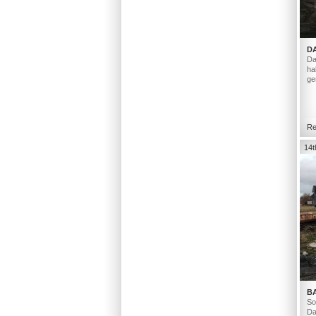
D
Da
ha
ge
Re
14t
B
So
Da