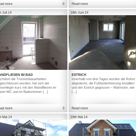
ad more
0
Read more
t Juli 14
18th Juni 14
ANDFLIESEN IM BAD
ESTRICH
chdem die Trockenbauarbeiten
Innerhalb von drei Tagen wurden die Rohre
geschlossen wurden, hat sich der
abgedeckt, die Fußbodenheizung installiert
iesenleger kurz mit den Wandfliesen im
und der Estrich gegossen – Wahnsinn, wie
ste-WC und im Badezimmer […]
[…]
ad more
3
Read more
t Mai 14
19th Mai 14