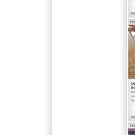
Re
25t
DI
B
Na
st
fü
Re
16t