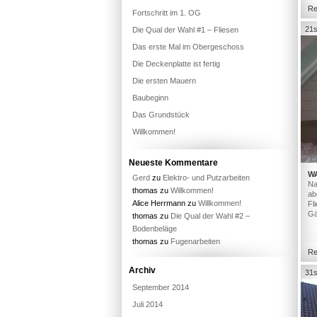
Re
Fortschritt im 1. OG
21s
Die Qual der Wahl #1 – Fliesen
Das erste Mal im Obergeschoss
Die Deckenplatte ist fertig
Die ersten Mauern
Baubeginn
Das Grundstück
Willkommen!
Neueste Kommentare
W
Gerd
zu
Elektro- und Putzarbeiten
Na
thomas
zu
Willkommen!
ab
Alice Herrmann
zu
Willkommen!
Fl
Gä
thomas
zu
Die Qual der Wahl #2 –
Bodenbeläge
thomas
zu
Fugenarbeiten
Re
Archiv
31s
September 2014
Juli 2014