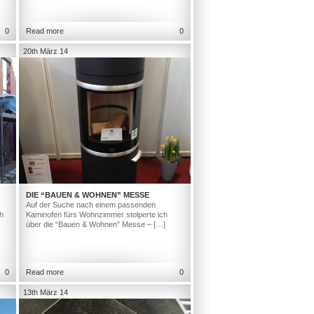
0
Read more
0
20th März 14
DIE “BAUEN & WOHNEN” MESSE
Auf der Suche nach einem passenden
h
Kaminofen fürs Wohnzimmer stolperte ich
über die “Bauen & Wohnen” Messe – […]
0
Read more
0
13th März 14