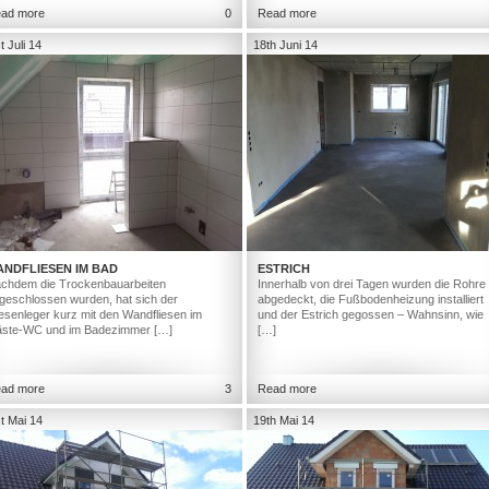
ad more
0
Read more
t Juli 14
18th Juni 14
ANDFLIESEN IM BAD
ESTRICH
chdem die Trockenbauarbeiten
Innerhalb von drei Tagen wurden die Rohre
geschlossen wurden, hat sich der
abgedeckt, die Fußbodenheizung installiert
iesenleger kurz mit den Wandfliesen im
und der Estrich gegossen – Wahnsinn, wie
ste-WC und im Badezimmer […]
[…]
ad more
3
Read more
t Mai 14
19th Mai 14