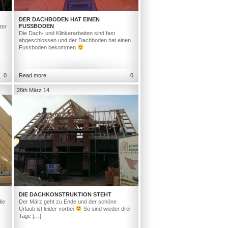
DER DACHBODEN HAT EINEN
FUSSBODEN
ter
Die Dach- und Klinkerarbeiten sind fast
abgeschlossen und der Dachboden hat einen
Fussboden bekommen
0
Read more
0
28th März 14
DIE DACHKONSTRUKTION STEHT
ie
Der März geht zu Ende und der schöne
Urlaub ist leider vorbei
So sind wieder drei
Tage […]