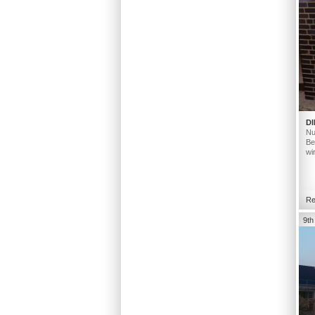
DI
Nu
Be
wi
Re
9th