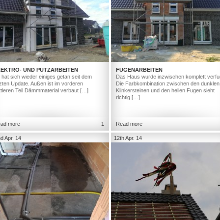
LEKTRO- UND PUTZARBEITEN
FUGENARBEITEN
 hat sich wieder einiges getan seit dem
Das Haus wurde inzwischen komplett verfu
tzten Update. Außen ist im vorderen
Die Farbkombination zwischen den dunklen
ttleren Teil Dämmmaterial verbaut […]
Klinkersteinen und den hellen Fugen sieht
richtig […]
ad more
1
Read more
d Apr. 14
12th Apr. 14