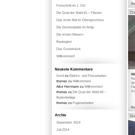
Re
Fortschritt im 1. OG
21s
Die Qual der Wahl #1 – Fliesen
Das erste Mal im Obergeschoss
Die Deckenplatte ist fertig
Die ersten Mauern
Baubeginn
Das Grundstück
Willkommen!
Neueste Kommentare
W
Gerd
zu
Elektro- und Putzarbeiten
Na
thomas
zu
Willkommen!
ab
Alice Herrmann
zu
Willkommen!
Fl
Gä
thomas
zu
Die Qual der Wahl #2 –
Bodenbeläge
thomas
zu
Fugenarbeiten
Re
Archiv
31s
September 2014
Juli 2014