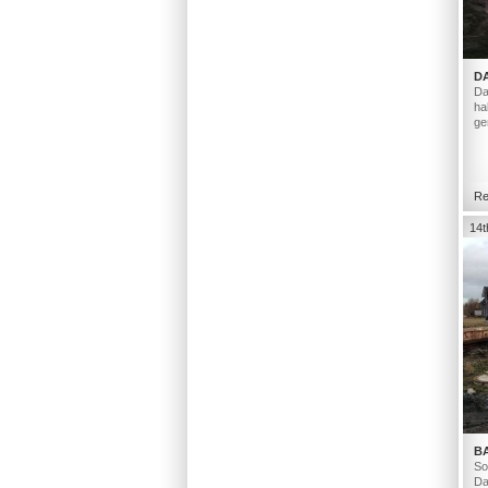
D
Da
ha
ge
Re
14t
B
So
Da