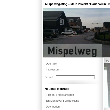
Mispelweg-Blog – Mein Projekt "Hausbau in Dr
15t
Über mich
Impressum
Search
Neueste Beiträge
Fliesen- / Malerarbeiten
Ein Monat vor Fertigstellung
Dachboden