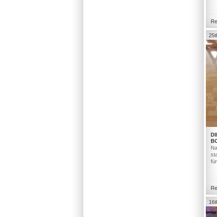
Re
25t
DI
B
Na
st
fü
Re
16t