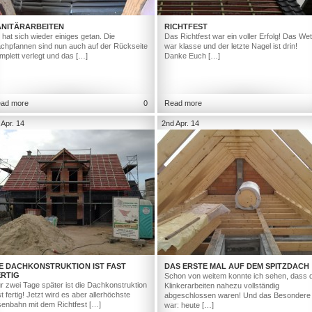
ANITÄRARBEITEN
RICHTFEST
 hat sich wieder einiges getan. Die
Das Richtfest war ein voller Erfolg! Das Wet
chpfannen sind nun auch auf der Rückseite
war klasse und der letzte Nagel ist drin!
mplett verlegt und das […]
Danke Euch […]
ad more
0
Read more
 Apr. 14
2nd Apr. 14
IE DACHKONSTRUKTION IST FAST
DAS ERSTE MAL AUF DEM SPITZDACH
ERTIG
Schon von weitem konnte ich sehen, dass d
r zwei Tage später ist die Dachkonstruktion
Klinkerarbeiten nahezu vollständig
st fertig! Jetzt wird es aber allerhöchste
abgeschlossen waren! Und das Besondere
senbahn mit dem Richtfest […]
war: heute […]