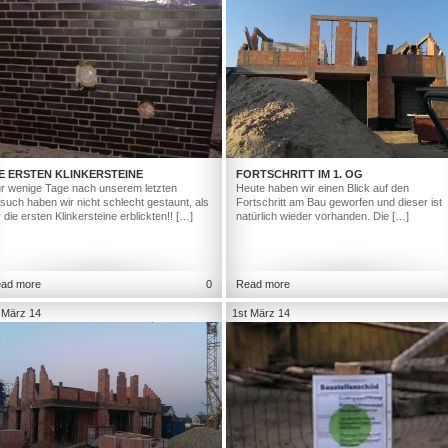
E ERSTEN KLINKERSTEINE
FORTSCHRITT IM 1. OG
r wenige Tage nach unserem letzten
Heute haben wir einen Blick auf den
such haben wir nicht schlecht gestaunt, als
Fortschritt am Bau geworfen und dieser ist
r die ersten Klinkersteine erblickten!! […]
natürlich wieder vorhanden. Die […]
ad more
0
Read more
 März 14
1st März 14