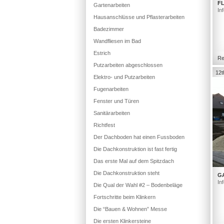
FL
Gartenarbeiten
In
Hausanschlüsse und Pflasterarbeiten
Badezimmer
Wandfliesen im Bad
Estrich
Re
Putzarbeiten abgeschlossen
12t
Elektro- und Putzarbeiten
Fugenarbeiten
Fenster und Türen
Sanitärarbeiten
Richtfest
Der Dachboden hat einen Fussboden
Die Dachkonstruktion ist fast fertig
Das erste Mal auf dem Spitzdach
Die Dachkonstruktion steht
G
In
Die Qual der Wahl #2 – Bodenbeläge
Fortschritte beim Klinkern
Die “Bauen & Wohnen” Messe
Die ersten Klinkersteine