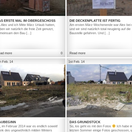
AS ERSTE MAL IM OBERGESCHOSS
DIE DECKENPLATTE IST FERTIG
 Alex und ich Mitte März Urlaub hatten,
Am ersten März-Wochenende war Alex bei 
ben wir natürlich die freie Zeit genutzt,
und wir sind natürlich total neugierig auf die
meinsam den Bau […]
Baustelle gefahren. Und […]
ad more
0
Read more
h Feb. 14
1st Feb. 14
AUBEGINN
DAS GRUNDSTÜCK
, im Februar 2014 war es endlich soweit!
So, los geht es mit den Fotos
Ich habe i
nk des ungewöhnlich milden Winters
letzten Sommer einige Fotos geschossen, 