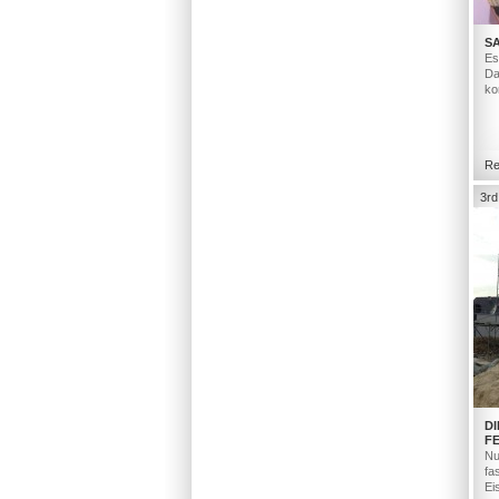
S
Es
Da
ko
Re
3rd
D
F
Nu
fa
Ei