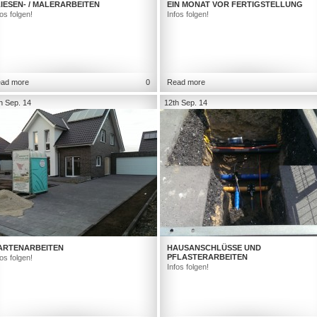
IESEN- / MALERARBEITEN
EIN MONAT VOR FERTIGSTELLUNG
fos folgen!
Infos folgen!
ad more
0
Read more
h Sep. 14
12th Sep. 14
ARTENARBEITEN
HAUSANSCHLÜSSE UND
PFLASTERARBEITEN
fos folgen!
Infos folgen!