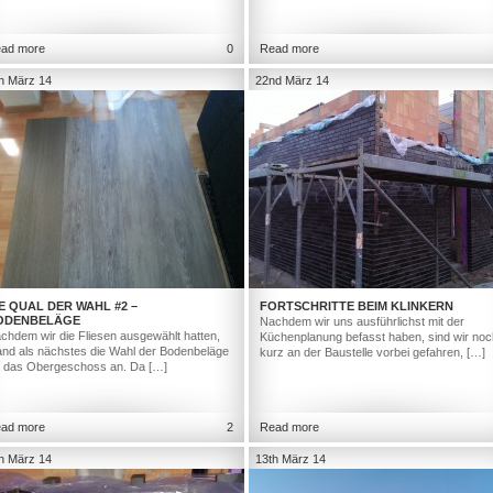
ad more
0
Read more
h März 14
22nd März 14
E QUAL DER WAHL #2 –
FORTSCHRITTE BEIM KLINKERN
ODENBELÄGE
Nachdem wir uns ausführlichst mit der
chdem wir die Fliesen ausgewählt hatten,
Küchenplanung befasst haben, sind wir noc
and als nächstes die Wahl der Bodenbeläge
kurz an der Baustelle vorbei gefahren, […]
r das Obergeschoss an. Da […]
ad more
2
Read more
h März 14
13th März 14