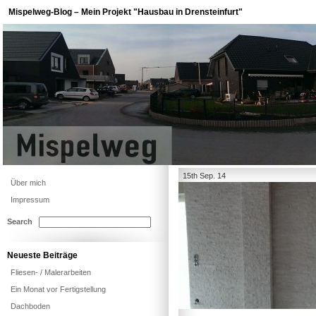
Mispelweg-Blog – Mein Projekt "Hausbau in Drensteinfurt"
15th Sep. 14
Über mich
Impressum
Search
Neueste Beiträge
Fliesen- / Malerarbeiten
Ein Monat vor Fertigstellung
Dachboden