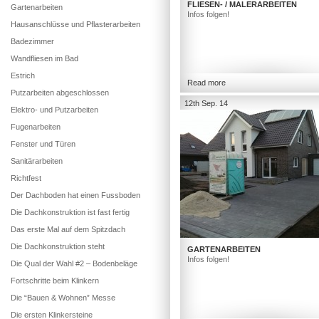
FLIESEN- / MALERARBEITEN
Gartenarbeiten
Infos folgen!
Hausanschlüsse und Pflasterarbeiten
Badezimmer
Wandfliesen im Bad
Estrich
Read more
Putzarbeiten abgeschlossen
12th Sep. 14
Elektro- und Putzarbeiten
Fugenarbeiten
Fenster und Türen
Sanitärarbeiten
Richtfest
Der Dachboden hat einen Fussboden
Die Dachkonstruktion ist fast fertig
Das erste Mal auf dem Spitzdach
Die Dachkonstruktion steht
GARTENARBEITEN
Infos folgen!
Die Qual der Wahl #2 – Bodenbeläge
Fortschritte beim Klinkern
Die “Bauen & Wohnen” Messe
Die ersten Klinkersteine