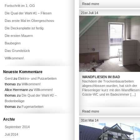
Read more
Fortschritt im 1. OG
21st Juli 14
Die Qual der Wahl #1 – Fliesen
Das erste Mal im Obergeschoss
Die Deckenplatte ist fertig
Die ersten Mauern
Baubeginn
Das Grundstück
Willkommen!
Neueste Kommentare
WANDFLIESEN IM BAD
Gerd
zu
Elektro- und Putzarbeiten
Nachdem die Trockenbauarbeiten
thomas
zu
Willkommen!
abgeschlossen wurden, hat sich der
Alice Herrmann
zu
Willkommen!
Fliesenleger kurz mit den Wandfliesen
Gäste-WC und im Badezimmer […]
thomas
zu
Die Qual der Wahl #2 –
Bodenbeläge
thomas
zu
Fugenarbeiten
Read more
Archiv
31st Mai 14
September 2014
Juli 2014