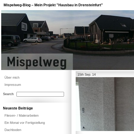
Mispelweg-Blog – Mein Projekt "Hausbau in Drensteinfurt"
15th Sep. 14
Über mich
Impressum
Search
Neueste Beiträge
Fliesen- / Malerarbeiten
Ein Monat vor Fertigstellung
Dachboden