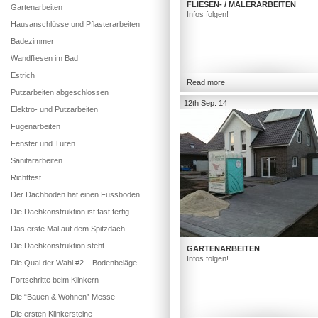
FLIESEN- / MALERARBEITEN
Gartenarbeiten
Infos folgen!
Hausanschlüsse und Pflasterarbeiten
Badezimmer
Wandfliesen im Bad
Estrich
Read more
Putzarbeiten abgeschlossen
12th Sep. 14
Elektro- und Putzarbeiten
Fugenarbeiten
Fenster und Türen
Sanitärarbeiten
Richtfest
Der Dachboden hat einen Fussboden
Die Dachkonstruktion ist fast fertig
Das erste Mal auf dem Spitzdach
Die Dachkonstruktion steht
GARTENARBEITEN
Infos folgen!
Die Qual der Wahl #2 – Bodenbeläge
Fortschritte beim Klinkern
Die “Bauen & Wohnen” Messe
Die ersten Klinkersteine