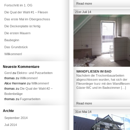
Read more
Fortschritt im 1. OG
21st Juli 14
Die Qual der Wahl #1 – Fliesen
Das erste Mal im Obergeschoss
Die Deckenplatte ist fertig
Die ersten Mauern
Baubeginn
Das Grundstück
Willkommen!
Neueste Kommentare
WANDFLIESEN IM BAD
Gerd
zu
Elektro- und Putzarbeiten
Nachdem die Trockenbauarbeiten
thomas
zu
Willkommen!
abgeschlossen wurden, hat sich der
Alice Herrmann
zu
Willkommen!
Fliesenleger kurz mit den Wandfliesen
Gäste-WC und im Badezimmer […]
thomas
zu
Die Qual der Wahl #2 –
Bodenbeläge
thomas
zu
Fugenarbeiten
Read more
Archiv
31st Mai 14
September 2014
Juli 2014