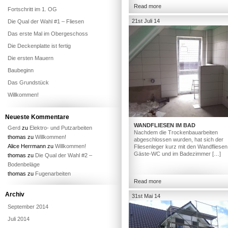
Read more
Fortschritt im 1. OG
21st Juli 14
Die Qual der Wahl #1 – Fliesen
Das erste Mal im Obergeschoss
Die Deckenplatte ist fertig
Die ersten Mauern
Baubeginn
Das Grundstück
Willkommen!
Neueste Kommentare
WANDFLIESEN IM BAD
Gerd
zu
Elektro- und Putzarbeiten
Nachdem die Trockenbauarbeiten
thomas
zu
Willkommen!
abgeschlossen wurden, hat sich der
Alice Herrmann
zu
Willkommen!
Fliesenleger kurz mit den Wandfliesen
Gäste-WC und im Badezimmer […]
thomas
zu
Die Qual der Wahl #2 –
Bodenbeläge
thomas
zu
Fugenarbeiten
Read more
Archiv
31st Mai 14
September 2014
Juli 2014