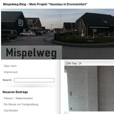
Mispelweg-Blog – Mein Projekt "Hausbau in Drensteinfurt"
15th Sep. 14
Über mich
Impressum
Search
Neueste Beiträge
Fliesen- / Malerarbeiten
Ein Monat vor Fertigstellung
Dachboden