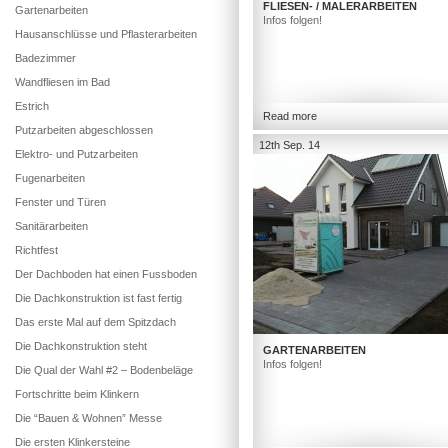
FLIESEN- / MALERARBEITEN
Gartenarbeiten
Infos folgen!
Hausanschlüsse und Pflasterarbeiten
Badezimmer
Wandfliesen im Bad
Estrich
Read more
Putzarbeiten abgeschlossen
12th Sep. 14
Elektro- und Putzarbeiten
Fugenarbeiten
Fenster und Türen
Sanitärarbeiten
Richtfest
Der Dachboden hat einen Fussboden
Die Dachkonstruktion ist fast fertig
Das erste Mal auf dem Spitzdach
Die Dachkonstruktion steht
GARTENARBEITEN
Infos folgen!
Die Qual der Wahl #2 – Bodenbeläge
Fortschritte beim Klinkern
Die “Bauen & Wohnen” Messe
Die ersten Klinkersteine