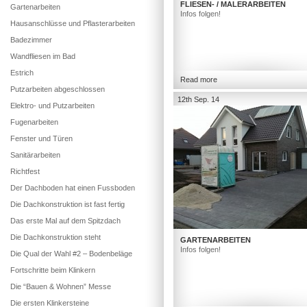
FLIESEN- / MALERARBEITEN
Gartenarbeiten
Infos folgen!
Hausanschlüsse und Pflasterarbeiten
Badezimmer
Wandfliesen im Bad
Estrich
Read more
Putzarbeiten abgeschlossen
12th Sep. 14
Elektro- und Putzarbeiten
Fugenarbeiten
Fenster und Türen
Sanitärarbeiten
Richtfest
Der Dachboden hat einen Fussboden
Die Dachkonstruktion ist fast fertig
Das erste Mal auf dem Spitzdach
Die Dachkonstruktion steht
GARTENARBEITEN
Infos folgen!
Die Qual der Wahl #2 – Bodenbeläge
Fortschritte beim Klinkern
Die “Bauen & Wohnen” Messe
Die ersten Klinkersteine