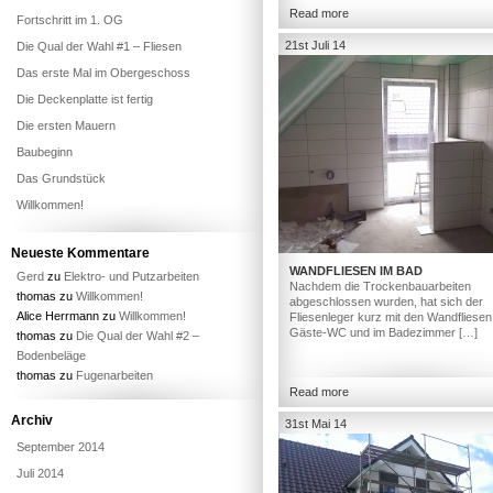
Read more
Fortschritt im 1. OG
21st Juli 14
Die Qual der Wahl #1 – Fliesen
Das erste Mal im Obergeschoss
Die Deckenplatte ist fertig
Die ersten Mauern
Baubeginn
Das Grundstück
Willkommen!
Neueste Kommentare
WANDFLIESEN IM BAD
Gerd
zu
Elektro- und Putzarbeiten
Nachdem die Trockenbauarbeiten
thomas
zu
Willkommen!
abgeschlossen wurden, hat sich der
Alice Herrmann
zu
Willkommen!
Fliesenleger kurz mit den Wandfliesen
Gäste-WC und im Badezimmer […]
thomas
zu
Die Qual der Wahl #2 –
Bodenbeläge
thomas
zu
Fugenarbeiten
Read more
Archiv
31st Mai 14
September 2014
Juli 2014