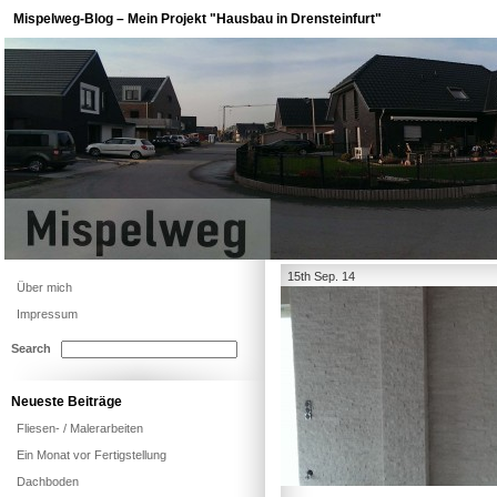
Mispelweg-Blog – Mein Projekt "Hausbau in Drensteinfurt"
15th Sep. 14
Über mich
Impressum
Search
Neueste Beiträge
Fliesen- / Malerarbeiten
Ein Monat vor Fertigstellung
Dachboden