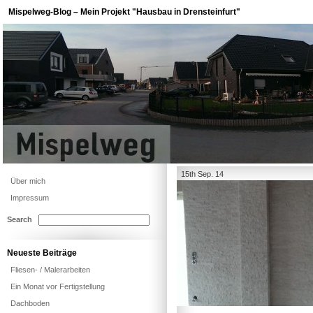
Mispelweg-Blog – Mein Projekt "Hausbau in Drensteinfurt"
15th Sep. 14
Über mich
Impressum
Search
Neueste Beiträge
Fliesen- / Malerarbeiten
Ein Monat vor Fertigstellung
Dachboden