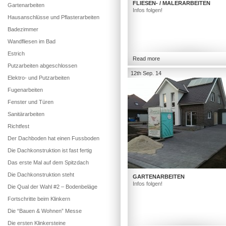
FLIESEN- / MALERARBEITEN
Gartenarbeiten
Infos folgen!
Hausanschlüsse und Pflasterarbeiten
Badezimmer
Wandfliesen im Bad
Estrich
Read more
Putzarbeiten abgeschlossen
12th Sep. 14
Elektro- und Putzarbeiten
Fugenarbeiten
Fenster und Türen
Sanitärarbeiten
Richtfest
Der Dachboden hat einen Fussboden
Die Dachkonstruktion ist fast fertig
Das erste Mal auf dem Spitzdach
Die Dachkonstruktion steht
GARTENARBEITEN
Infos folgen!
Die Qual der Wahl #2 – Bodenbeläge
Fortschritte beim Klinkern
Die “Bauen & Wohnen” Messe
Die ersten Klinkersteine