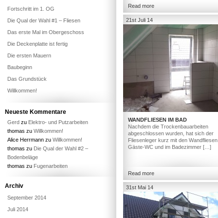
Read more
Fortschritt im 1. OG
21st Juli 14
Die Qual der Wahl #1 – Fliesen
Das erste Mal im Obergeschoss
Die Deckenplatte ist fertig
Die ersten Mauern
Baubeginn
Das Grundstück
Willkommen!
Neueste Kommentare
WANDFLIESEN IM BAD
Gerd
zu
Elektro- und Putzarbeiten
Nachdem die Trockenbauarbeiten
thomas
zu
Willkommen!
abgeschlossen wurden, hat sich der
Alice Herrmann
zu
Willkommen!
Fliesenleger kurz mit den Wandfliesen
Gäste-WC und im Badezimmer […]
thomas
zu
Die Qual der Wahl #2 –
Bodenbeläge
thomas
zu
Fugenarbeiten
Read more
Archiv
31st Mai 14
September 2014
Juli 2014