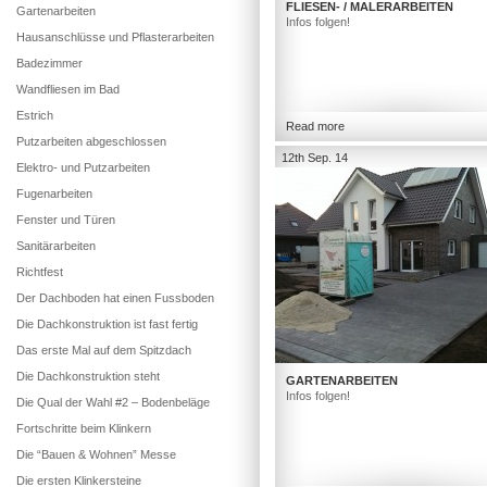
FLIESEN- / MALERARBEITEN
Gartenarbeiten
Infos folgen!
Hausanschlüsse und Pflasterarbeiten
Badezimmer
Wandfliesen im Bad
Estrich
Read more
Putzarbeiten abgeschlossen
12th Sep. 14
Elektro- und Putzarbeiten
Fugenarbeiten
Fenster und Türen
Sanitärarbeiten
Richtfest
Der Dachboden hat einen Fussboden
Die Dachkonstruktion ist fast fertig
Das erste Mal auf dem Spitzdach
Die Dachkonstruktion steht
GARTENARBEITEN
Infos folgen!
Die Qual der Wahl #2 – Bodenbeläge
Fortschritte beim Klinkern
Die “Bauen & Wohnen” Messe
Die ersten Klinkersteine