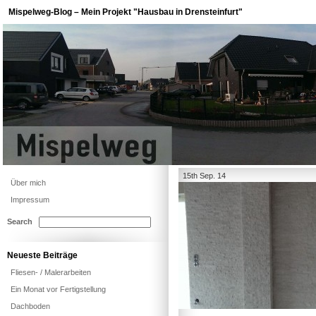
Mispelweg-Blog – Mein Projekt "Hausbau in Drensteinfurt"
15th Sep. 14
Über mich
Impressum
Search
Neueste Beiträge
Fliesen- / Malerarbeiten
Ein Monat vor Fertigstellung
Dachboden