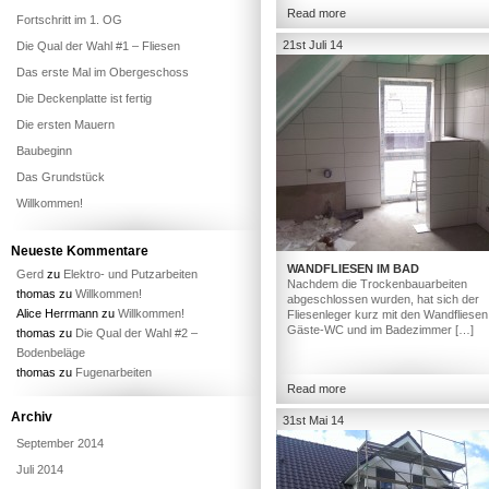
Read more
Fortschritt im 1. OG
21st Juli 14
Die Qual der Wahl #1 – Fliesen
Das erste Mal im Obergeschoss
Die Deckenplatte ist fertig
Die ersten Mauern
Baubeginn
Das Grundstück
Willkommen!
Neueste Kommentare
WANDFLIESEN IM BAD
Gerd
zu
Elektro- und Putzarbeiten
Nachdem die Trockenbauarbeiten
thomas
zu
Willkommen!
abgeschlossen wurden, hat sich der
Alice Herrmann
zu
Willkommen!
Fliesenleger kurz mit den Wandfliesen
Gäste-WC und im Badezimmer […]
thomas
zu
Die Qual der Wahl #2 –
Bodenbeläge
thomas
zu
Fugenarbeiten
Read more
Archiv
31st Mai 14
September 2014
Juli 2014