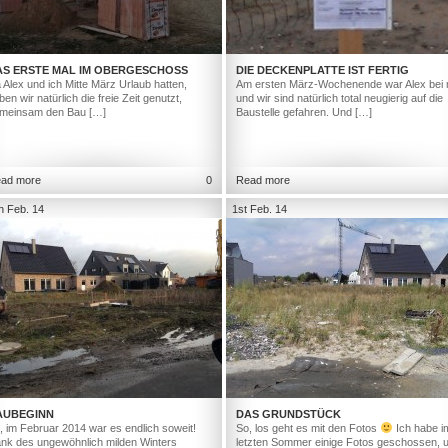
AS ERSTE MAL IM OBERGESCHOSS
DIE DECKENPLATTE IST FERTIG
 Alex und ich Mitte März Urlaub hatten,
Am ersten März-Wochenende war Alex bei 
ben wir natürlich die freie Zeit genutzt,
und wir sind natürlich total neugierig auf die
meinsam den Bau […]
Baustelle gefahren. Und […]
ad more
0
Read more
h Feb. 14
1st Feb. 14
AUBEGINN
DAS GRUNDSTÜCK
, im Februar 2014 war es endlich soweit!
So, los geht es mit den Fotos
Ich habe i
nk des ungewöhnlich milden Winters
letzten Sommer einige Fotos geschossen, 