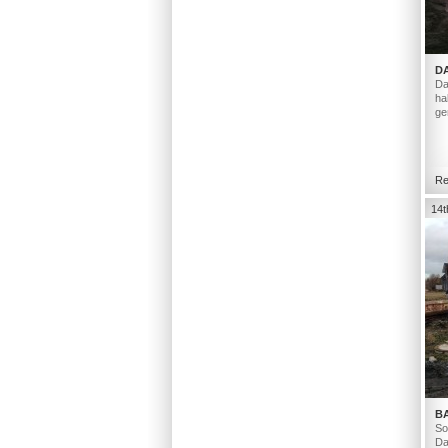
D
Da
ha
ge
Re
14t
B
So
Da