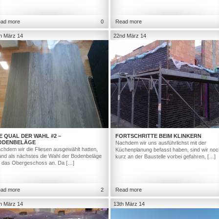
ad more
0
Read more
h März 14
22nd März 14
E QUAL DER WAHL #2 –
FORTSCHRITTE BEIM KLINKERN
ODENBELÄGE
Nachdem wir uns ausführlichst mit der
chdem wir die Fliesen ausgewählt hatten,
Küchenplanung befasst haben, sind wir noc
and als nächstes die Wahl der Bodenbeläge
kurz an der Baustelle vorbei gefahren, […]
r das Obergeschoss an. Da […]
ad more
2
Read more
h März 14
13th März 14