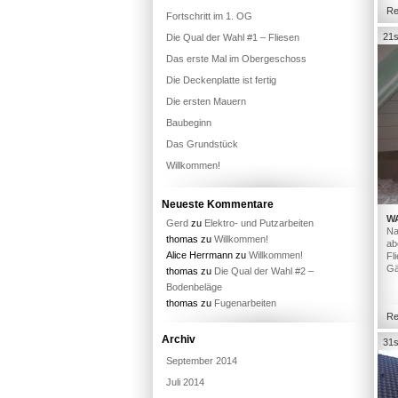
Re
Fortschritt im 1. OG
21s
Die Qual der Wahl #1 – Fliesen
Das erste Mal im Obergeschoss
Die Deckenplatte ist fertig
Die ersten Mauern
Baubeginn
Das Grundstück
Willkommen!
Neueste Kommentare
W
Gerd
zu
Elektro- und Putzarbeiten
Na
thomas
zu
Willkommen!
ab
Alice Herrmann
zu
Willkommen!
Fl
Gä
thomas
zu
Die Qual der Wahl #2 –
Bodenbeläge
thomas
zu
Fugenarbeiten
Re
Archiv
31s
September 2014
Juli 2014