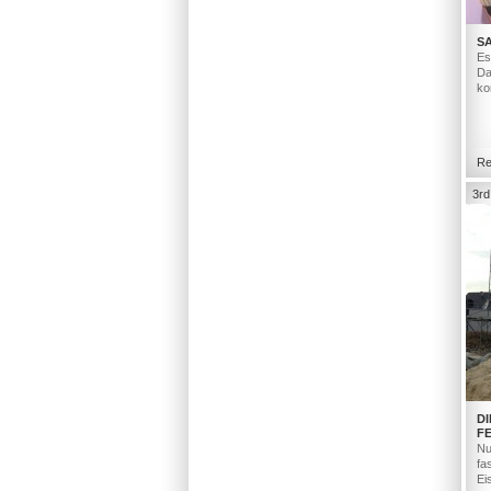
S
Es
Da
ko
Re
3rd
D
F
Nu
fa
Ei