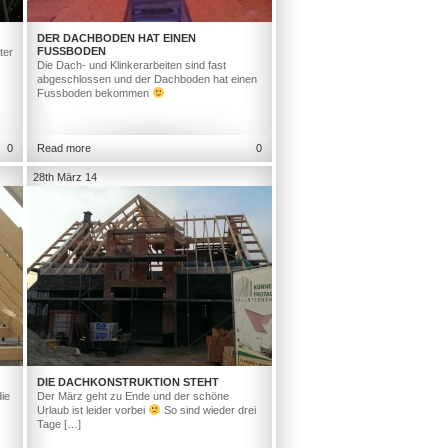
DER DACHBODEN HAT EINEN
FUSSBODEN
ter
Die Dach- und Klinkerarbeiten sind fast
abgeschlossen und der Dachboden hat einen
Fussboden bekommen
0
Read more
0
28th März 14
DIE DACHKONSTRUKTION STEHT
ie
Der März geht zu Ende und der schöne
Urlaub ist leider vorbei
So sind wieder drei
Tage […]