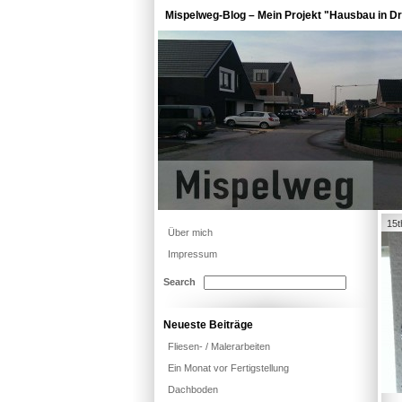
Mispelweg-Blog – Mein Projekt "Hausbau in Dr
15t
Über mich
Impressum
Search
Neueste Beiträge
Fliesen- / Malerarbeiten
Ein Monat vor Fertigstellung
Dachboden