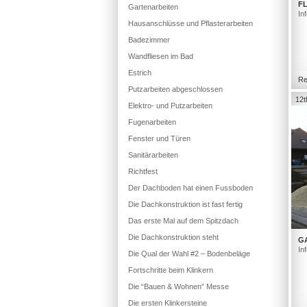
FL
Gartenarbeiten
In
Hausanschlüsse und Pflasterarbeiten
Badezimmer
Wandfliesen im Bad
Estrich
Re
Putzarbeiten abgeschlossen
12t
Elektro- und Putzarbeiten
Fugenarbeiten
Fenster und Türen
Sanitärarbeiten
Richtfest
Der Dachboden hat einen Fussboden
Die Dachkonstruktion ist fast fertig
Das erste Mal auf dem Spitzdach
Die Dachkonstruktion steht
G
In
Die Qual der Wahl #2 – Bodenbeläge
Fortschritte beim Klinkern
Die “Bauen & Wohnen” Messe
Die ersten Klinkersteine