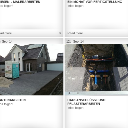
IESEN- / MALERARBEITEN
EIN MONAT VOR FERTIGSTELLUNG
fos folgen!
Infos folgen!
ad more
0
Read more
h Sep. 14
12th Sep. 14
ARTENARBEITEN
HAUSANSCHLÜSSE UND
PFLASTERARBEITEN
fos folgen!
Infos folgen!