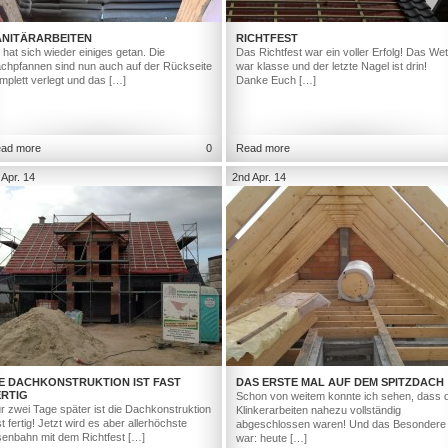
ANITÄRARBEITEN
RICHTFEST
 hat sich wieder einiges getan. Die
Das Richtfest war ein voller Erfolg! Das Wet
chpfannen sind nun auch auf der Rückseite
war klasse und der letzte Nagel ist drin!
mplett verlegt und das […]
Danke Euch […]
ad more
0
Read more
 Apr. 14
2nd Apr. 14
IE DACHKONSTRUKTION IST FAST
DAS ERSTE MAL AUF DEM SPITZDACH
ERTIG
Schon von weitem konnte ich sehen, dass d
r zwei Tage später ist die Dachkonstruktion
Klinkerarbeiten nahezu vollständig
st fertig! Jetzt wird es aber allerhöchste
abgeschlossen waren! Und das Besondere
senbahn mit dem Richtfest […]
war: heute […]