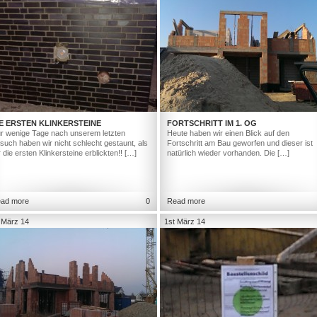
E ERSTEN KLINKERSTEINE
FORTSCHRITT IM 1. OG
r wenige Tage nach unserem letzten
Heute haben wir einen Blick auf den
such haben wir nicht schlecht gestaunt, als
Fortschritt am Bau geworfen und dieser ist
r die ersten Klinkersteine erblickten!! […]
natürlich wieder vorhanden. Die […]
ad more
0
Read more
 März 14
1st März 14