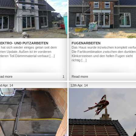
LEKTRO- UND PUTZARBEITEN
FUGENARBEITEN
 hat sich wieder einiges getan seit dem
Das Haus wurde inzwischen komplett verfu
tzten Update. Außen ist im vorderen
Die Farbkombination zwischen den dunklen
ttleren Teil Dämmmaterial verbaut […]
Klinkersteinen und den hellen Fugen sieht
richtig […]
ad more
1
Read more
d Apr. 14
12th Apr. 14