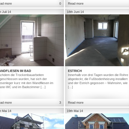
ad more
0
Read more
t Juli 14
18th Juni 14
ANDFLIESEN IM BAD
ESTRICH
chdem die Trockenbauarbeiten
Innerhalb von drei Tagen wurden die Rohre
geschlossen wurden, hat sich der
abgedeckt, die Fußbodenheizung installiert
iesenleger kurz mit den Wandfliesen im
und der Estrich gegossen – Wahnsinn, wie
ste-WC und im Badezimmer […]
[…]
ad more
3
Read more
t Mai 14
19th Mai 14