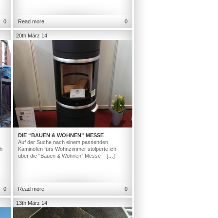
0
Read more
0
20th März 14
DIE “BAUEN & WOHNEN” MESSE
Auf der Suche nach einem passenden
h
Kaminofen fürs Wohnzimmer stolperte ich
über die “Bauen & Wohnen” Messe – […]
0
Read more
0
13th März 14