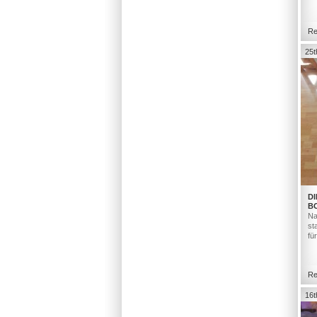
Re
25t
DI
B
Na
st
fü
Re
16t