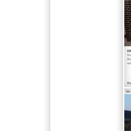
DI
Nu
Be
wi
Re
9th