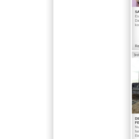
S
Es
Da
ko
Re
3rd
D
F
Nu
fa
Ei