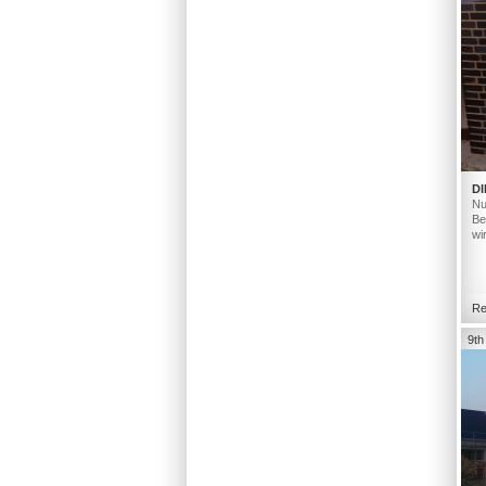
DI
Nu
Be
wi
Re
9th