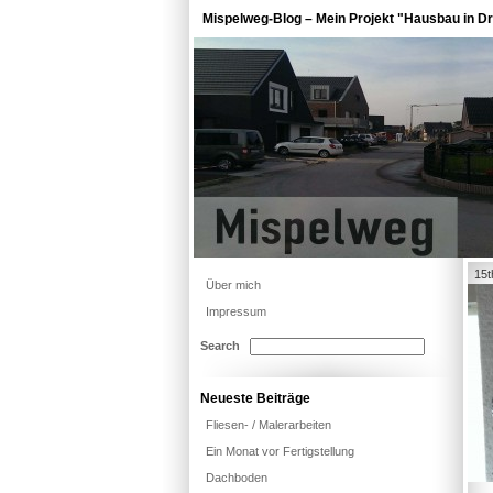
Mispelweg-Blog – Mein Projekt "Hausbau in Dr
15t
Über mich
Impressum
Search
Neueste Beiträge
Fliesen- / Malerarbeiten
Ein Monat vor Fertigstellung
Dachboden