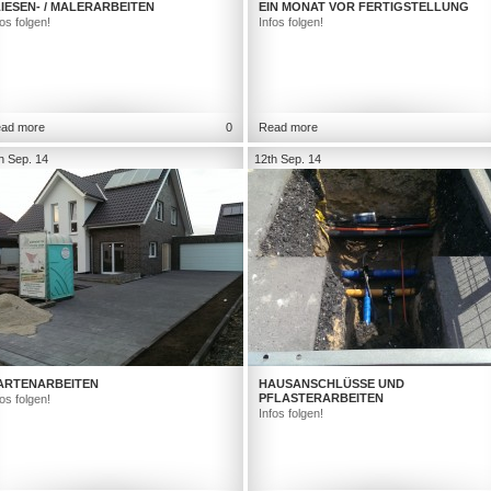
IESEN- / MALERARBEITEN
EIN MONAT VOR FERTIGSTELLUNG
fos folgen!
Infos folgen!
ad more
0
Read more
h Sep. 14
12th Sep. 14
ARTENARBEITEN
HAUSANSCHLÜSSE UND
PFLASTERARBEITEN
fos folgen!
Infos folgen!