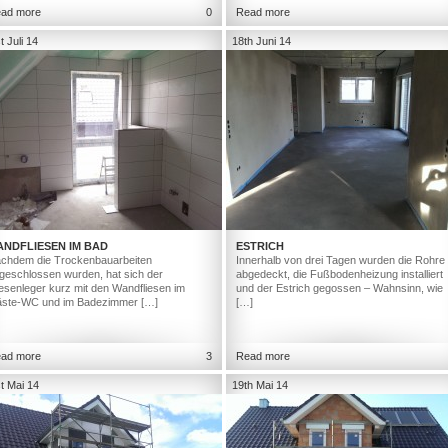
ad more
0
Read more
t Juli 14
18th Juni 14
ANDFLIESEN IM BAD
ESTRICH
chdem die Trockenbauarbeiten
Innerhalb von drei Tagen wurden die Rohre
geschlossen wurden, hat sich der
abgedeckt, die Fußbodenheizung installiert
iesenleger kurz mit den Wandfliesen im
und der Estrich gegossen – Wahnsinn, wie
ste-WC und im Badezimmer […]
[…]
ad more
3
Read more
t Mai 14
19th Mai 14