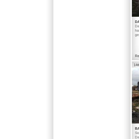
D
Da
ha
ge
Re
14t
B
So
Da