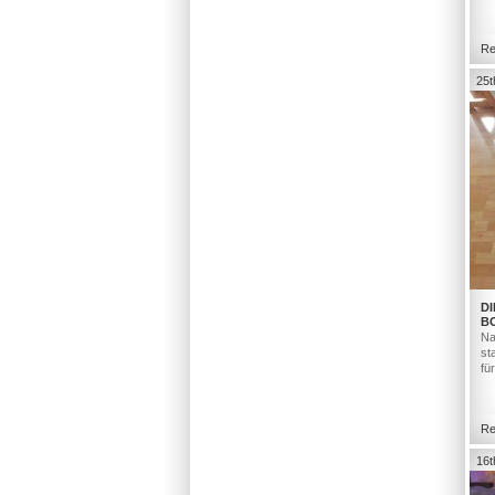
Re
25t
DI
B
Na
st
fü
Re
16t