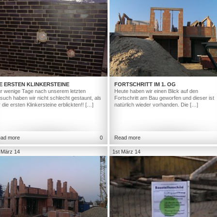
E ERSTEN KLINKERSTEINE
FORTSCHRITT IM 1. OG
r wenige Tage nach unserem letzten
Heute haben wir einen Blick auf den
such haben wir nicht schlecht gestaunt, als
Fortschritt am Bau geworfen und dieser ist
r die ersten Klinkersteine erblickten!! […]
natürlich wieder vorhanden. Die […]
ad more
0
Read more
 März 14
1st März 14