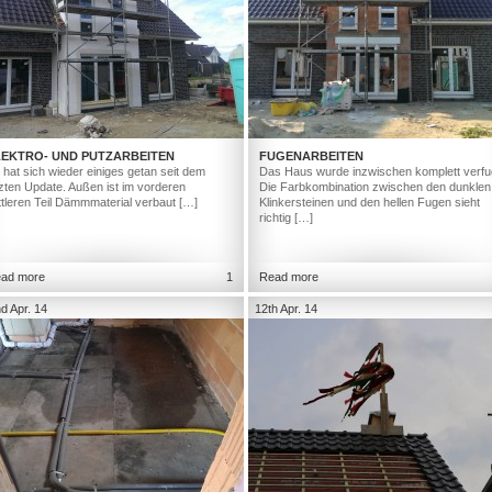
LEKTRO- UND PUTZARBEITEN
FUGENARBEITEN
 hat sich wieder einiges getan seit dem
Das Haus wurde inzwischen komplett verfu
tzten Update. Außen ist im vorderen
Die Farbkombination zwischen den dunklen
ttleren Teil Dämmmaterial verbaut […]
Klinkersteinen und den hellen Fugen sieht
richtig […]
ad more
1
Read more
d Apr. 14
12th Apr. 14