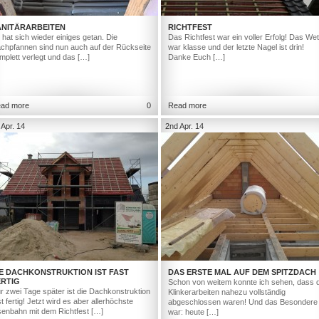
ANITÄRARBEITEN
RICHTFEST
 hat sich wieder einiges getan. Die
Das Richtfest war ein voller Erfolg! Das Wet
chpfannen sind nun auch auf der Rückseite
war klasse und der letzte Nagel ist drin!
mplett verlegt und das […]
Danke Euch […]
ad more
0
Read more
 Apr. 14
2nd Apr. 14
IE DACHKONSTRUKTION IST FAST
DAS ERSTE MAL AUF DEM SPITZDACH
ERTIG
Schon von weitem konnte ich sehen, dass d
r zwei Tage später ist die Dachkonstruktion
Klinkerarbeiten nahezu vollständig
st fertig! Jetzt wird es aber allerhöchste
abgeschlossen waren! Und das Besondere
senbahn mit dem Richtfest […]
war: heute […]