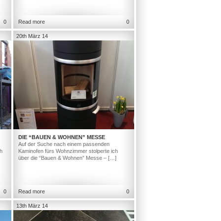
0
Read more
0
20th März 14
DIE “BAUEN & WOHNEN” MESSE
Auf der Suche nach einem passenden
h
Kaminofen fürs Wohnzimmer stolperte ich
über die “Bauen & Wohnen” Messe – […]
0
Read more
0
13th März 14