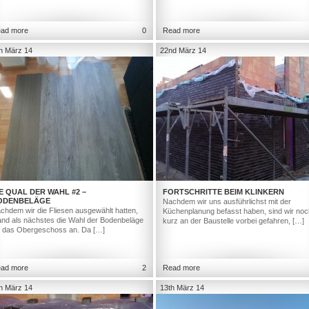
ad more
0
Read more
h März 14
22nd März 14
E QUAL DER WAHL #2 –
FORTSCHRITTE BEIM KLINKERN
ODENBELÄGE
Nachdem wir uns ausführlichst mit der
chdem wir die Fliesen ausgewählt hatten,
Küchenplanung befasst haben, sind wir noc
and als nächstes die Wahl der Bodenbeläge
kurz an der Baustelle vorbei gefahren, […]
r das Obergeschoss an. Da […]
ad more
2
Read more
h März 14
13th März 14