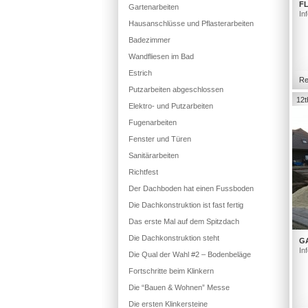
FL
Gartenarbeiten
In
Hausanschlüsse und Pflasterarbeiten
Badezimmer
Wandfliesen im Bad
Estrich
Re
Putzarbeiten abgeschlossen
12t
Elektro- und Putzarbeiten
Fugenarbeiten
Fenster und Türen
Sanitärarbeiten
Richtfest
Der Dachboden hat einen Fussboden
Die Dachkonstruktion ist fast fertig
Das erste Mal auf dem Spitzdach
Die Dachkonstruktion steht
G
In
Die Qual der Wahl #2 – Bodenbeläge
Fortschritte beim Klinkern
Die “Bauen & Wohnen” Messe
Die ersten Klinkersteine