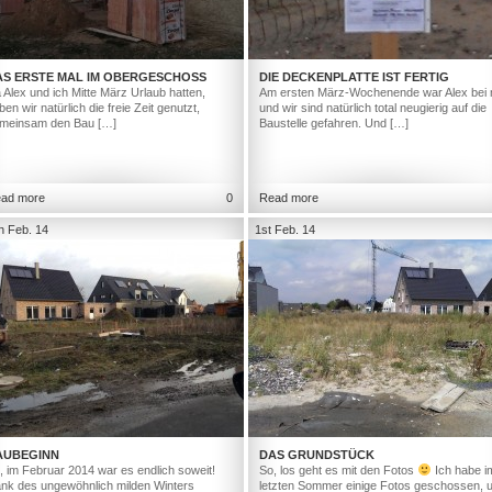
AS ERSTE MAL IM OBERGESCHOSS
DIE DECKENPLATTE IST FERTIG
 Alex und ich Mitte März Urlaub hatten,
Am ersten März-Wochenende war Alex bei 
ben wir natürlich die freie Zeit genutzt,
und wir sind natürlich total neugierig auf die
meinsam den Bau […]
Baustelle gefahren. Und […]
ad more
0
Read more
h Feb. 14
1st Feb. 14
AUBEGINN
DAS GRUNDSTÜCK
, im Februar 2014 war es endlich soweit!
So, los geht es mit den Fotos
Ich habe i
nk des ungewöhnlich milden Winters
letzten Sommer einige Fotos geschossen, 