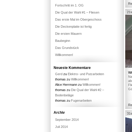
Re
Fortschritt im 1. OG
21s
Die Qual der Wahl #1 – Fliesen
Das erste Mal im Obergeschoss
Die Deckenplatte ist fertig
Die ersten Mauern
Baubeginn
Das Grundstück
Willkommen!
Neueste Kommentare
W
Gerd
zu
Elektro- und Putzarbeiten
Na
thomas
zu
Willkommen!
ab
Alice Herrmann
zu
Willkommen!
Fl
Gä
thomas
zu
Die Qual der Wahl #2 –
Bodenbeläge
thomas
zu
Fugenarbeiten
Re
Archiv
31s
September 2014
Juli 2014