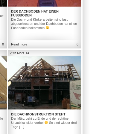
DER DACHBODEN HAT EINEN
FUSSBODEN
ter
Die Dach- und Klinkerarbeiten sind fast
abgeschlossen und der Dachboden hat einen
Fussboden bekommen
0
Read more
0
28th März 14
DIE DACHKONSTRUKTION STEHT
ie
Der März geht zu Ende und der schöne
Urlaub ist leider vorbei
So sind wieder drei
Tage […]