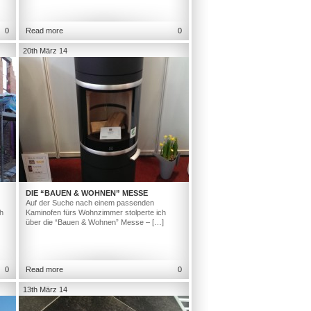
0
Read more
0
20th März 14
DIE “BAUEN & WOHNEN” MESSE
Auf der Suche nach einem passenden
h
Kaminofen fürs Wohnzimmer stolperte ich
über die “Bauen & Wohnen” Messe – […]
0
Read more
0
13th März 14