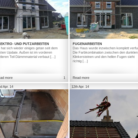
LEKTRO- UND PUTZARBEITEN
FUGENARBEITEN
 hat sich wieder einiges getan seit dem
Das Haus wurde inzwischen komplett verfu
tzten Update. Außen ist im vorderen
Die Farbkombination zwischen den dunklen
ttleren Teil Dämmmaterial verbaut […]
Klinkersteinen und den hellen Fugen sieht
richtig […]
ad more
1
Read more
d Apr. 14
12th Apr. 14