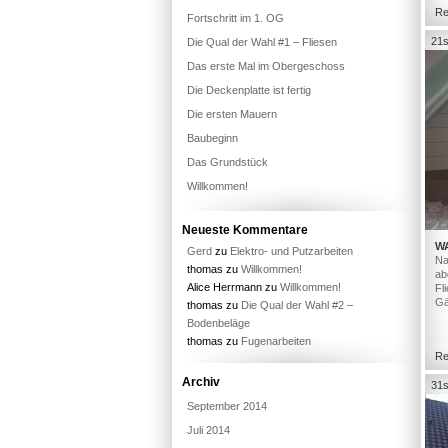
Re
Fortschritt im 1. OG
21s
Die Qual der Wahl #1 – Fliesen
Das erste Mal im Obergeschoss
Die Deckenplatte ist fertig
Die ersten Mauern
Baubeginn
Das Grundstück
Willkommen!
Neueste Kommentare
W
Gerd
zu
Elektro- und Putzarbeiten
Na
thomas
zu
Willkommen!
ab
Alice Herrmann
zu
Willkommen!
Fl
Gä
thomas
zu
Die Qual der Wahl #2 –
Bodenbeläge
thomas
zu
Fugenarbeiten
Re
Archiv
31s
September 2014
Juli 2014