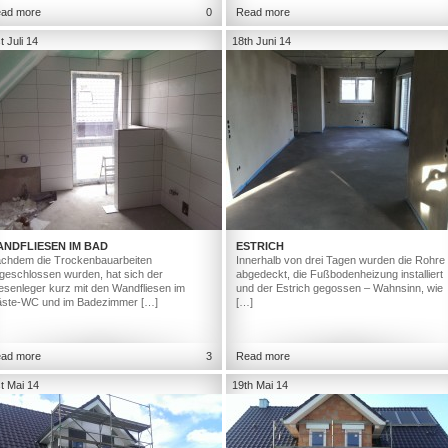
ad more
0
Read more
t Juli 14
18th Juni 14
ANDFLIESEN IM BAD
ESTRICH
chdem die Trockenbauarbeiten
Innerhalb von drei Tagen wurden die Rohre
geschlossen wurden, hat sich der
abgedeckt, die Fußbodenheizung installiert
iesenleger kurz mit den Wandfliesen im
und der Estrich gegossen – Wahnsinn, wie
ste-WC und im Badezimmer […]
[…]
ad more
3
Read more
t Mai 14
19th Mai 14