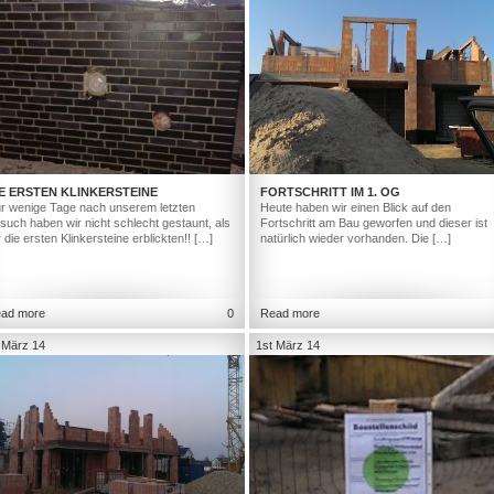
E ERSTEN KLINKERSTEINE
FORTSCHRITT IM 1. OG
r wenige Tage nach unserem letzten
Heute haben wir einen Blick auf den
such haben wir nicht schlecht gestaunt, als
Fortschritt am Bau geworfen und dieser ist
r die ersten Klinkersteine erblickten!! […]
natürlich wieder vorhanden. Die […]
ad more
0
Read more
 März 14
1st März 14