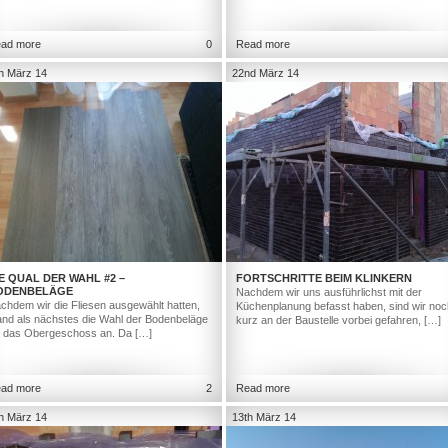
ad more
0
Read more
h März 14
22nd März 14
E QUAL DER WAHL #2 –
FORTSCHRITTE BEIM KLINKERN
ODENBELÄGE
Nachdem wir uns ausführlichst mit der
chdem wir die Fliesen ausgewählt hatten,
Küchenplanung befasst haben, sind wir noc
and als nächstes die Wahl der Bodenbeläge
kurz an der Baustelle vorbei gefahren, […]
r das Obergeschoss an. Da […]
ad more
2
Read more
h März 14
13th März 14