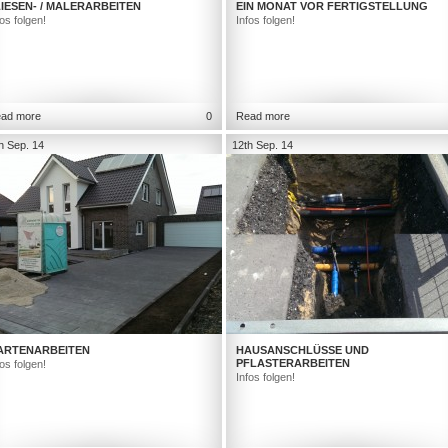
IESEN- / MALERARBEITEN
EIN MONAT VOR FERTIGSTELLUNG
fos folgen!
Infos folgen!
ad more
0
Read more
h Sep. 14
12th Sep. 14
ARTENARBEITEN
HAUSANSCHLÜSSE UND
PFLASTERARBEITEN
fos folgen!
Infos folgen!