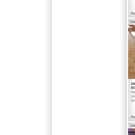
Re
25t
DI
B
Na
st
fü
Re
16t