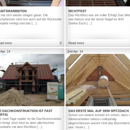
ANITÄRARBEITEN
RICHTFEST
 hat sich wieder einiges getan. Die
Das Richtfest war ein voller Erfolg! Das Wet
chpfannen sind nun auch auf der Rückseite
war klasse und der letzte Nagel ist drin!
mplett verlegt und das […]
Danke Euch […]
ad more
0
Read more
 Apr. 14
2nd Apr. 14
IE DACHKONSTRUKTION IST FAST
DAS ERSTE MAL AUF DEM SPITZDACH
ERTIG
Schon von weitem konnte ich sehen, dass d
r zwei Tage später ist die Dachkonstruktion
Klinkerarbeiten nahezu vollständig
st fertig! Jetzt wird es aber allerhöchste
abgeschlossen waren! Und das Besondere
senbahn mit dem Richtfest […]
war: heute […]