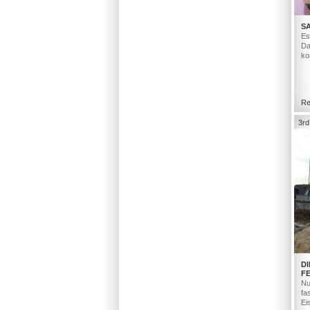
S
Es
Da
ko
Re
3rd
D
F
Nu
fa
Ei