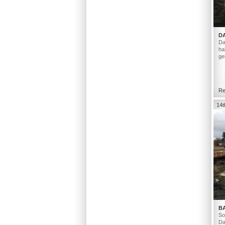
D
Da
ha
ge
Re
14t
B
So
Da