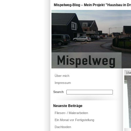
Mispelweg-Blog – Mein Projekt "Hausbau in Dr
15t
Über mich
Impressum
Search
Neueste Beiträge
Fliesen- / Malerarbeiten
Ein Monat vor Fertigstellung
Dachboden