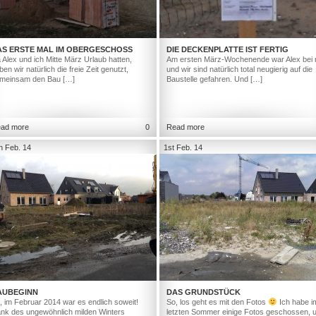
AS ERSTE MAL IM OBERGESCHOSS
DIE DECKENPLATTE IST FERTIG
 Alex und ich Mitte März Urlaub hatten,
Am ersten März-Wochenende war Alex bei 
ben wir natürlich die freie Zeit genutzt,
und wir sind natürlich total neugierig auf die
meinsam den Bau […]
Baustelle gefahren. Und […]
ad more
0
Read more
h Feb. 14
1st Feb. 14
AUBEGINN
DAS GRUNDSTÜCK
, im Februar 2014 war es endlich soweit!
So, los geht es mit den Fotos
Ich habe i
nk des ungewöhnlich milden Winters
letzten Sommer einige Fotos geschossen, 