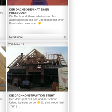
DER DACHBODEN HAT EINEN
FUSSBODEN
ter
Die Dach- und Klinkerarbeiten sind fast
abgeschlossen und der Dachboden hat einen
Fussboden bekommen
0
Read more
0
28th März 14
DIE DACHKONSTRUKTION STEHT
ie
Der März geht zu Ende und der schöne
Urlaub ist leider vorbei
So sind wieder drei
Tage […]