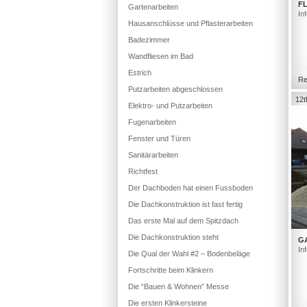
FL
Gartenarbeiten
In
Hausanschlüsse und Pflasterarbeiten
Badezimmer
Wandfliesen im Bad
Estrich
Re
Putzarbeiten abgeschlossen
12t
Elektro- und Putzarbeiten
Fugenarbeiten
Fenster und Türen
Sanitärarbeiten
Richtfest
Der Dachboden hat einen Fussboden
Die Dachkonstruktion ist fast fertig
Das erste Mal auf dem Spitzdach
Die Dachkonstruktion steht
G
In
Die Qual der Wahl #2 – Bodenbeläge
Fortschritte beim Klinkern
Die “Bauen & Wohnen” Messe
Die ersten Klinkersteine