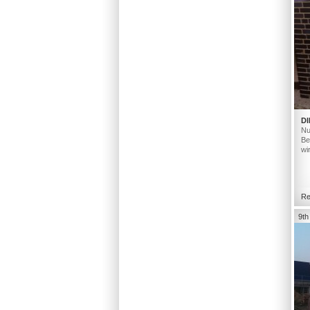
DI
Nu
Be
wi
Re
9th