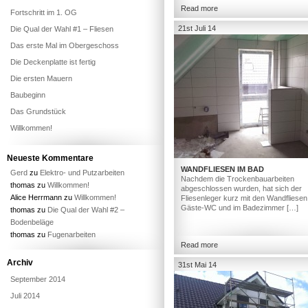
Read more
Fortschritt im 1. OG
21st Juli 14
Die Qual der Wahl #1 – Fliesen
Das erste Mal im Obergeschoss
Die Deckenplatte ist fertig
Die ersten Mauern
Baubeginn
Das Grundstück
Willkommen!
Neueste Kommentare
WANDFLIESEN IM BAD
Gerd
zu
Elektro- und Putzarbeiten
Nachdem die Trockenbauarbeiten
thomas
zu
Willkommen!
abgeschlossen wurden, hat sich der
Alice Herrmann
zu
Willkommen!
Fliesenleger kurz mit den Wandfliesen
Gäste-WC und im Badezimmer […]
thomas
zu
Die Qual der Wahl #2 –
Bodenbeläge
thomas
zu
Fugenarbeiten
Read more
Archiv
31st Mai 14
September 2014
Juli 2014