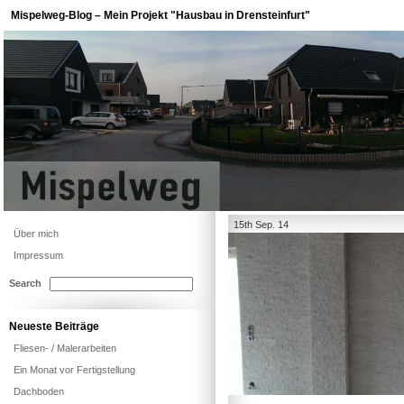
Mispelweg-Blog – Mein Projekt "Hausbau in Drensteinfurt"
15th Sep. 14
Über mich
Impressum
Search
Neueste Beiträge
Fliesen- / Malerarbeiten
Ein Monat vor Fertigstellung
Dachboden