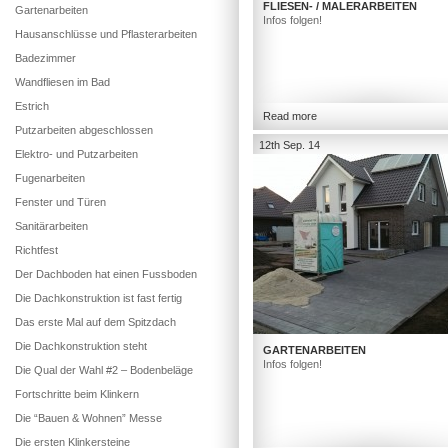
FLIESEN- / MALERARBEITEN
Gartenarbeiten
Infos folgen!
Hausanschlüsse und Pflasterarbeiten
Badezimmer
Wandfliesen im Bad
Estrich
Read more
Putzarbeiten abgeschlossen
12th Sep. 14
Elektro- und Putzarbeiten
Fugenarbeiten
Fenster und Türen
Sanitärarbeiten
Richtfest
Der Dachboden hat einen Fussboden
Die Dachkonstruktion ist fast fertig
Das erste Mal auf dem Spitzdach
Die Dachkonstruktion steht
GARTENARBEITEN
Infos folgen!
Die Qual der Wahl #2 – Bodenbeläge
Fortschritte beim Klinkern
Die “Bauen & Wohnen” Messe
Die ersten Klinkersteine