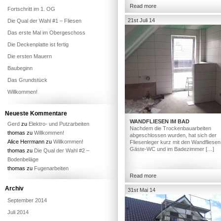
Read more
Fortschritt im 1. OG
21st Juli 14
Die Qual der Wahl #1 – Fliesen
Das erste Mal im Obergeschoss
Die Deckenplatte ist fertig
Die ersten Mauern
Baubeginn
Das Grundstück
Willkommen!
Neueste Kommentare
WANDFLIESEN IM BAD
Gerd
zu
Elektro- und Putzarbeiten
Nachdem die Trockenbauarbeiten
thomas
zu
Willkommen!
abgeschlossen wurden, hat sich der
Alice Herrmann
zu
Willkommen!
Fliesenleger kurz mit den Wandfliesen
Gäste-WC und im Badezimmer […]
thomas
zu
Die Qual der Wahl #2 –
Bodenbeläge
thomas
zu
Fugenarbeiten
Read more
Archiv
31st Mai 14
September 2014
Juli 2014