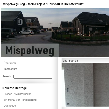
Mispelweg-Blog – Mein Projekt "Hausbau in Drensteinfurt"
15th Sep. 14
Über mich
Impressum
Search
Neueste Beiträge
Fliesen- / Malerarbeiten
Ein Monat vor Fertigstellung
Dachboden