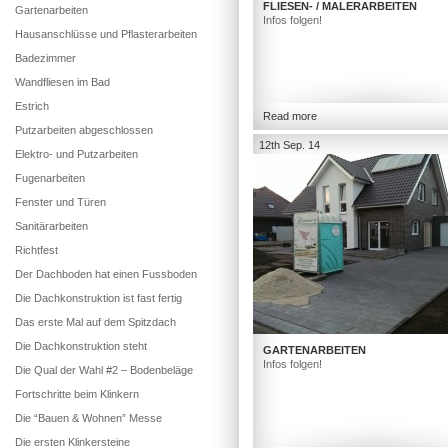
FLIESEN- / MALERARBEITEN
Gartenarbeiten
Infos folgen!
Hausanschlüsse und Pflasterarbeiten
Badezimmer
Wandfliesen im Bad
Estrich
Read more
Putzarbeiten abgeschlossen
12th Sep. 14
Elektro- und Putzarbeiten
Fugenarbeiten
Fenster und Türen
Sanitärarbeiten
Richtfest
Der Dachboden hat einen Fussboden
Die Dachkonstruktion ist fast fertig
Das erste Mal auf dem Spitzdach
Die Dachkonstruktion steht
GARTENARBEITEN
Infos folgen!
Die Qual der Wahl #2 – Bodenbeläge
Fortschritte beim Klinkern
Die “Bauen & Wohnen” Messe
Die ersten Klinkersteine