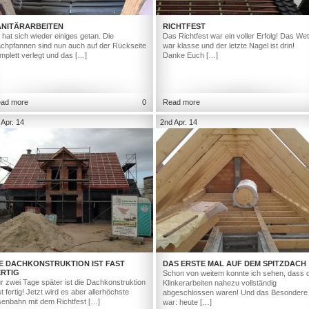
ANITÄRARBEITEN
RICHTFEST
 hat sich wieder einiges getan. Die
Das Richtfest war ein voller Erfolg! Das Wet
chpfannen sind nun auch auf der Rückseite
war klasse und der letzte Nagel ist drin!
mplett verlegt und das […]
Danke Euch […]
ad more
0
Read more
 Apr. 14
2nd Apr. 14
IE DACHKONSTRUKTION IST FAST
DAS ERSTE MAL AUF DEM SPITZDACH
ERTIG
Schon von weitem konnte ich sehen, dass d
r zwei Tage später ist die Dachkonstruktion
Klinkerarbeiten nahezu vollständig
st fertig! Jetzt wird es aber allerhöchste
abgeschlossen waren! Und das Besondere
senbahn mit dem Richtfest […]
war: heute […]