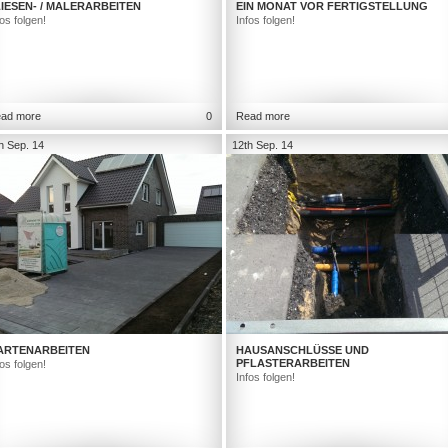
IESEN- / MALERARBEITEN
EIN MONAT VOR FERTIGSTELLUNG
fos folgen!
Infos folgen!
ad more
0
Read more
h Sep. 14
12th Sep. 14
ARTENARBEITEN
HAUSANSCHLÜSSE UND
PFLASTERARBEITEN
fos folgen!
Infos folgen!