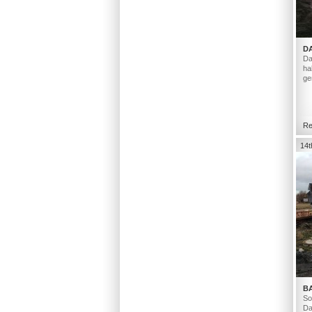
D
Da
ha
ge
Re
14t
B
So
Da