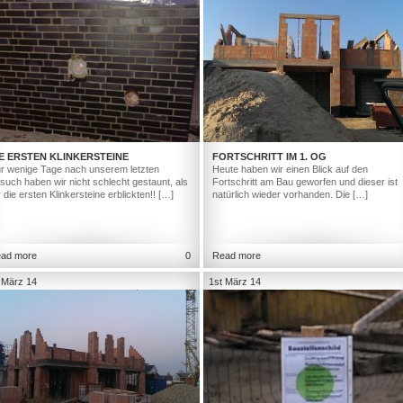
E ERSTEN KLINKERSTEINE
FORTSCHRITT IM 1. OG
r wenige Tage nach unserem letzten
Heute haben wir einen Blick auf den
such haben wir nicht schlecht gestaunt, als
Fortschritt am Bau geworfen und dieser ist
r die ersten Klinkersteine erblickten!! […]
natürlich wieder vorhanden. Die […]
ad more
0
Read more
 März 14
1st März 14