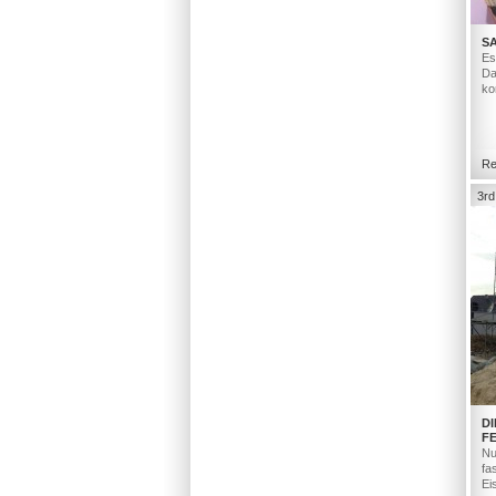
S
Es
Da
ko
Re
3rd
D
F
Nu
fa
Ei