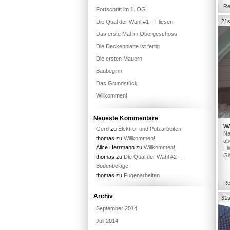
Re
Fortschritt im 1. OG
21s
Die Qual der Wahl #1 – Fliesen
Das erste Mal im Obergeschoss
Die Deckenplatte ist fertig
Die ersten Mauern
Baubeginn
Das Grundstück
Willkommen!
Neueste Kommentare
W
Gerd
zu
Elektro- und Putzarbeiten
Na
thomas
zu
Willkommen!
ab
Alice Herrmann
zu
Willkommen!
Fl
Gä
thomas
zu
Die Qual der Wahl #2 –
Bodenbeläge
thomas
zu
Fugenarbeiten
Re
Archiv
31s
September 2014
Juli 2014