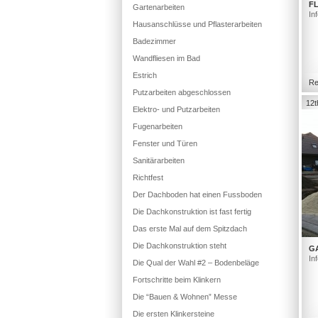
FL
Gartenarbeiten
In
Hausanschlüsse und Pflasterarbeiten
Badezimmer
Wandfliesen im Bad
Estrich
Re
Putzarbeiten abgeschlossen
12t
Elektro- und Putzarbeiten
Fugenarbeiten
Fenster und Türen
Sanitärarbeiten
Richtfest
Der Dachboden hat einen Fussboden
Die Dachkonstruktion ist fast fertig
Das erste Mal auf dem Spitzdach
Die Dachkonstruktion steht
G
In
Die Qual der Wahl #2 – Bodenbeläge
Fortschritte beim Klinkern
Die “Bauen & Wohnen” Messe
Die ersten Klinkersteine