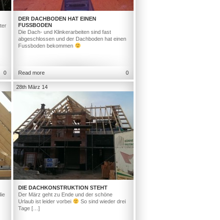
DER DACHBODEN HAT EINEN
FUSSBODEN
ter
Die Dach- und Klinkerarbeiten sind fast
abgeschlossen und der Dachboden hat einen
Fussboden bekommen
0
Read more
0
28th März 14
DIE DACHKONSTRUKTION STEHT
ie
Der März geht zu Ende und der schöne
Urlaub ist leider vorbei
So sind wieder drei
Tage […]