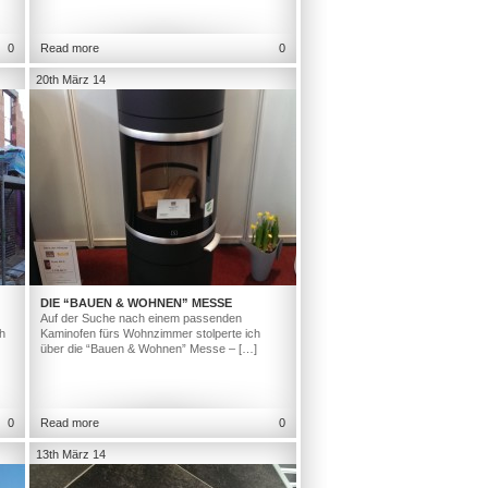
0
Read more
0
20th März 14
DIE “BAUEN & WOHNEN” MESSE
Auf der Suche nach einem passenden
h
Kaminofen fürs Wohnzimmer stolperte ich
über die “Bauen & Wohnen” Messe – […]
0
Read more
0
13th März 14