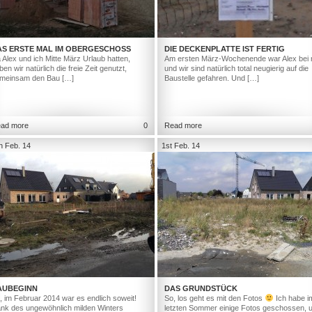
AS ERSTE MAL IM OBERGESCHOSS
DIE DECKENPLATTE IST FERTIG
 Alex und ich Mitte März Urlaub hatten,
Am ersten März-Wochenende war Alex bei 
ben wir natürlich die freie Zeit genutzt,
und wir sind natürlich total neugierig auf die
meinsam den Bau […]
Baustelle gefahren. Und […]
ad more
0
Read more
h Feb. 14
1st Feb. 14
AUBEGINN
DAS GRUNDSTÜCK
, im Februar 2014 war es endlich soweit!
So, los geht es mit den Fotos
Ich habe i
nk des ungewöhnlich milden Winters
letzten Sommer einige Fotos geschossen, 