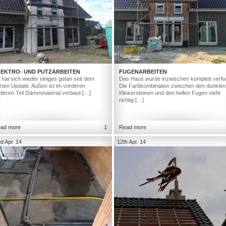
LEKTRO- UND PUTZARBEITEN
FUGENARBEITEN
 hat sich wieder einiges getan seit dem
Das Haus wurde inzwischen komplett verfu
tzten Update. Außen ist im vorderen
Die Farbkombination zwischen den dunklen
ttleren Teil Dämmmaterial verbaut […]
Klinkersteinen und den hellen Fugen sieht
richtig […]
ad more
1
Read more
d Apr. 14
12th Apr. 14