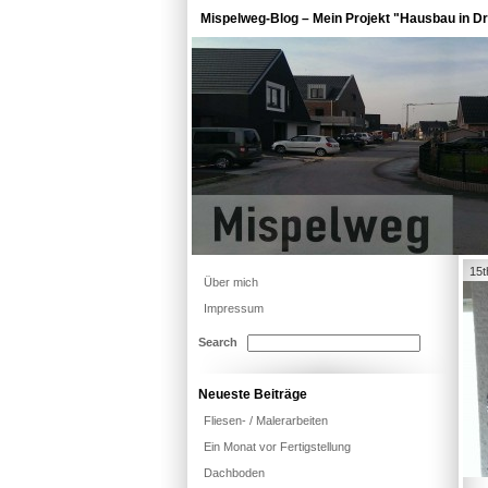
Mispelweg-Blog – Mein Projekt "Hausbau in Dr
15t
Über mich
Impressum
Search
Neueste Beiträge
Fliesen- / Malerarbeiten
Ein Monat vor Fertigstellung
Dachboden