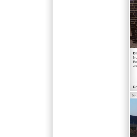
DI
Nu
Be
wi
Re
9th