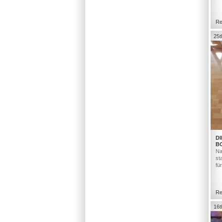
Re
25t
DI
B
Na
st
fü
Re
16t