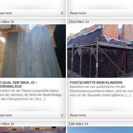
ad more
0
Read more
h März 14
22nd März 14
E QUAL DER WAHL #2 –
FORTSCHRITTE BEIM KLINKERN
ODENBELÄGE
Nachdem wir uns ausführlichst mit der
chdem wir die Fliesen ausgewählt hatten,
Küchenplanung befasst haben, sind wir noc
and als nächstes die Wahl der Bodenbeläge
kurz an der Baustelle vorbei gefahren, […]
r das Obergeschoss an. Da […]
ad more
2
Read more
h März 14
13th März 14