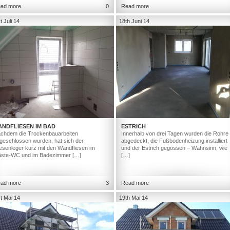
ad more
0
Read more
t Juli 14
18th Juni 14
ANDFLIESEN IM BAD
ESTRICH
chdem die Trockenbauarbeiten
Innerhalb von drei Tagen wurden die Rohre
geschlossen wurden, hat sich der
abgedeckt, die Fußbodenheizung installiert
iesenleger kurz mit den Wandfliesen im
und der Estrich gegossen – Wahnsinn, wie
ste-WC und im Badezimmer […]
[…]
ad more
3
Read more
t Mai 14
19th Mai 14