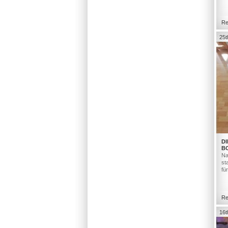
Re
25t
DI
B
Na
st
fü
Re
16t