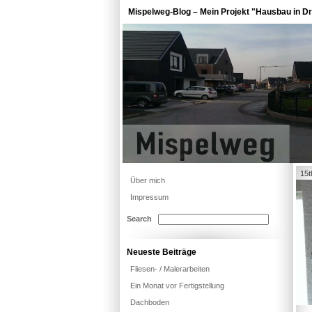
Mispelweg-Blog – Mein Projekt "Hausbau in Dr
15t
Über mich
Impressum
Search
Neueste Beiträge
Fliesen- / Malerarbeiten
Ein Monat vor Fertigstellung
Dachboden