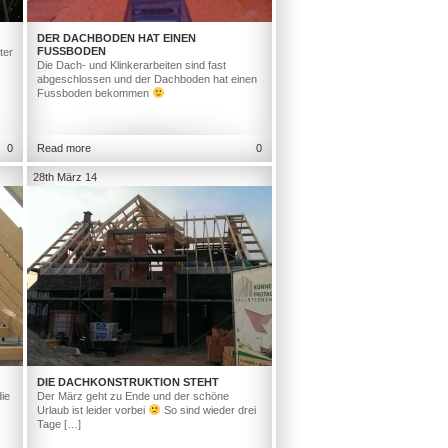
DER DACHBODEN HAT EINEN
FUSSBODEN
ter
Die Dach- und Klinkerarbeiten sind fast
abgeschlossen und der Dachboden hat einen
Fussboden bekommen
0
Read more
0
28th März 14
DIE DACHKONSTRUKTION STEHT
ie
Der März geht zu Ende und der schöne
Urlaub ist leider vorbei
So sind wieder drei
Tage […]