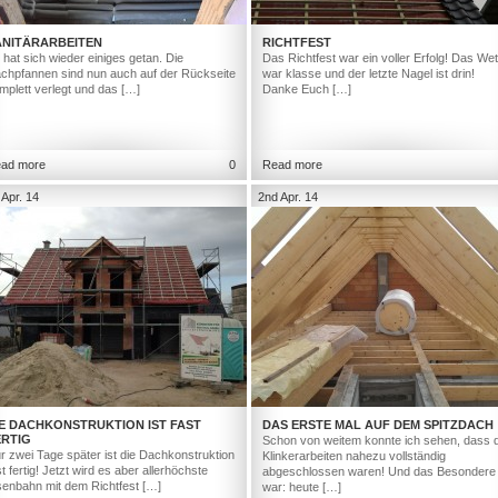
ANITÄRARBEITEN
RICHTFEST
 hat sich wieder einiges getan. Die
Das Richtfest war ein voller Erfolg! Das Wet
chpfannen sind nun auch auf der Rückseite
war klasse und der letzte Nagel ist drin!
mplett verlegt und das […]
Danke Euch […]
ad more
0
Read more
 Apr. 14
2nd Apr. 14
IE DACHKONSTRUKTION IST FAST
DAS ERSTE MAL AUF DEM SPITZDACH
ERTIG
Schon von weitem konnte ich sehen, dass d
r zwei Tage später ist die Dachkonstruktion
Klinkerarbeiten nahezu vollständig
st fertig! Jetzt wird es aber allerhöchste
abgeschlossen waren! Und das Besondere
senbahn mit dem Richtfest […]
war: heute […]