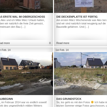
AS ERSTE MAL IM OBERGESCHOSS
DIE DECKENPLATTE IST FERTIG
 Alex und ich Mitte März Urlaub hatten,
Am ersten März-Wochenende war Alex bei 
ben wir natürlich die freie Zeit genutzt,
und wir sind natürlich total neugierig auf die
meinsam den Bau […]
Baustelle gefahren. Und […]
ad more
0
Read more
h Feb. 14
1st Feb. 14
AUBEGINN
DAS GRUNDSTÜCK
, im Februar 2014 war es endlich soweit!
So, los geht es mit den Fotos
Ich habe i
nk des ungewöhnlich milden Winters
letzten Sommer einige Fotos geschossen, 