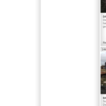
D
Da
ha
ge
Re
14t
B
So
Da