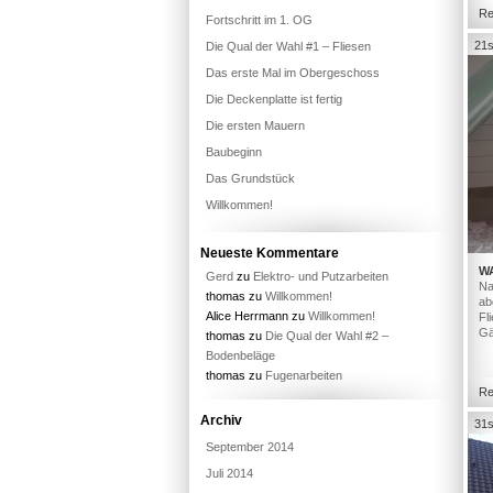
Re
Fortschritt im 1. OG
21s
Die Qual der Wahl #1 – Fliesen
Das erste Mal im Obergeschoss
Die Deckenplatte ist fertig
Die ersten Mauern
Baubeginn
Das Grundstück
Willkommen!
Neueste Kommentare
W
Gerd
zu
Elektro- und Putzarbeiten
Na
thomas
zu
Willkommen!
ab
Alice Herrmann
zu
Willkommen!
Fl
Gä
thomas
zu
Die Qual der Wahl #2 –
Bodenbeläge
thomas
zu
Fugenarbeiten
Re
Archiv
31s
September 2014
Juli 2014