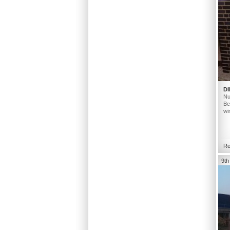
DI
Nu
Be
wi
Re
9th