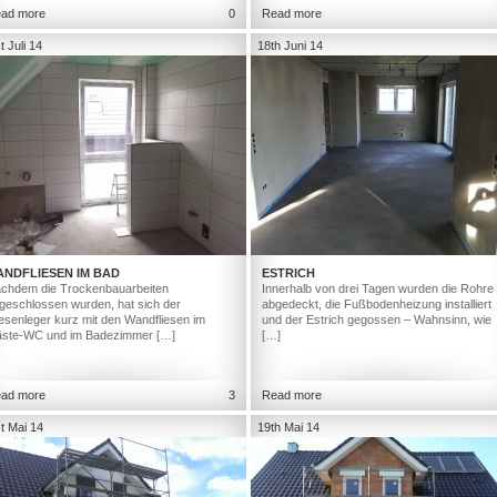
ad more
0
Read more
t Juli 14
18th Juni 14
ANDFLIESEN IM BAD
ESTRICH
chdem die Trockenbauarbeiten
Innerhalb von drei Tagen wurden die Rohre
geschlossen wurden, hat sich der
abgedeckt, die Fußbodenheizung installiert
iesenleger kurz mit den Wandfliesen im
und der Estrich gegossen – Wahnsinn, wie
ste-WC und im Badezimmer […]
[…]
ad more
3
Read more
t Mai 14
19th Mai 14