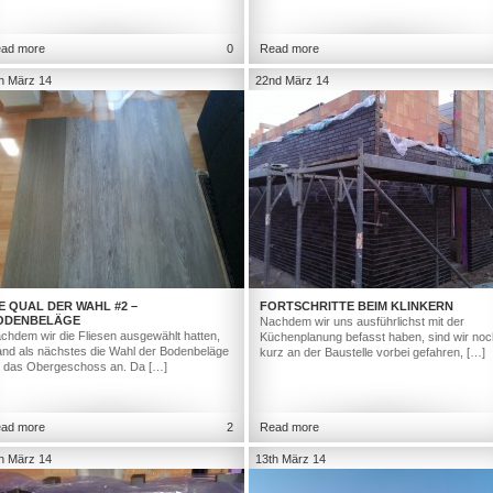
ad more
0
Read more
h März 14
22nd März 14
E QUAL DER WAHL #2 –
FORTSCHRITTE BEIM KLINKERN
ODENBELÄGE
Nachdem wir uns ausführlichst mit der
chdem wir die Fliesen ausgewählt hatten,
Küchenplanung befasst haben, sind wir noc
and als nächstes die Wahl der Bodenbeläge
kurz an der Baustelle vorbei gefahren, […]
r das Obergeschoss an. Da […]
ad more
2
Read more
h März 14
13th März 14