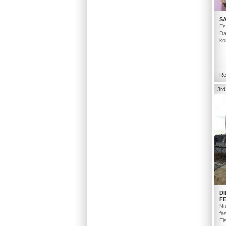
S
Es
Da
ko
Re
3rd
D
F
Nu
fa
Ei