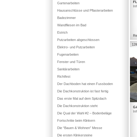
FL
Gartenarbeiten
In
Hausanschlüsse und Pflasterarbeiten
Badezimmer
Wandfliesen im Bad
Estrich
Re
Putzarbeiten abgeschlossen
12t
Elektro- und Putzarbeiten
Fugenarbeiten
Fenster und Türen
Sanitärarbeiten
Richtfest
Der Dachboden hat einen Fussboden
Die Dachkonstruktion ist fast fertig
Das erste Mal auf dem Spitzdach
Die Dachkonstruktion steht
G
In
Die Qual der Wahl #2 – Bodenbeläge
Fortschritte beim Klinkern
Die “Bauen & Wohnen” Messe
Die ersten Klinkersteine