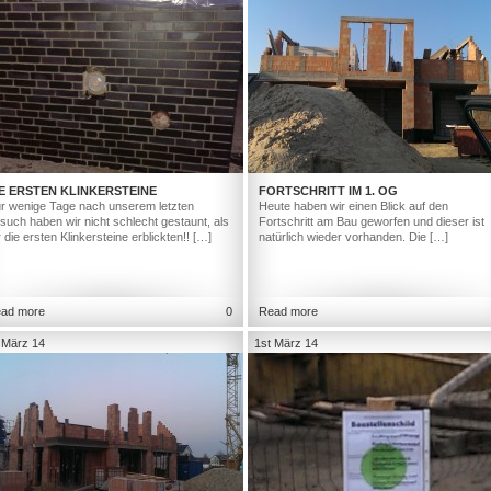
E ERSTEN KLINKERSTEINE
FORTSCHRITT IM 1. OG
r wenige Tage nach unserem letzten
Heute haben wir einen Blick auf den
such haben wir nicht schlecht gestaunt, als
Fortschritt am Bau geworfen und dieser ist
r die ersten Klinkersteine erblickten!! […]
natürlich wieder vorhanden. Die […]
ad more
0
Read more
 März 14
1st März 14