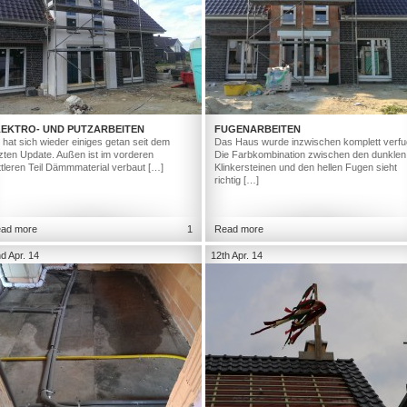
LEKTRO- UND PUTZARBEITEN
FUGENARBEITEN
 hat sich wieder einiges getan seit dem
Das Haus wurde inzwischen komplett verfu
tzten Update. Außen ist im vorderen
Die Farbkombination zwischen den dunklen
ttleren Teil Dämmmaterial verbaut […]
Klinkersteinen und den hellen Fugen sieht
richtig […]
ad more
1
Read more
d Apr. 14
12th Apr. 14