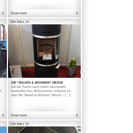
0
Read more
0
20th März 14
DIE “BAUEN & WOHNEN” MESSE
Auf der Suche nach einem passenden
h
Kaminofen fürs Wohnzimmer stolperte ich
über die “Bauen & Wohnen” Messe – […]
0
Read more
0
13th März 14