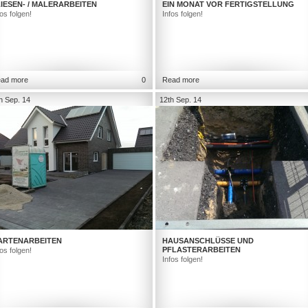
IESEN- / MALERARBEITEN
EIN MONAT VOR FERTIGSTELLUNG
fos folgen!
Infos folgen!
ad more
0
Read more
h Sep. 14
12th Sep. 14
ARTENARBEITEN
HAUSANSCHLÜSSE UND
PFLASTERARBEITEN
fos folgen!
Infos folgen!