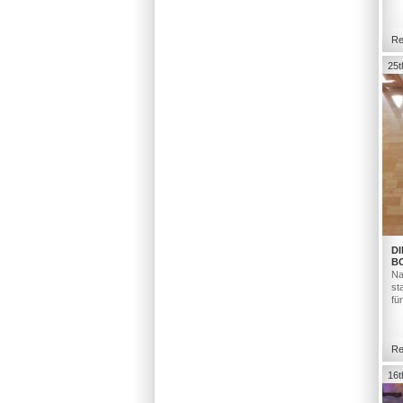
Re
25t
DI
B
Na
st
fü
Re
16t