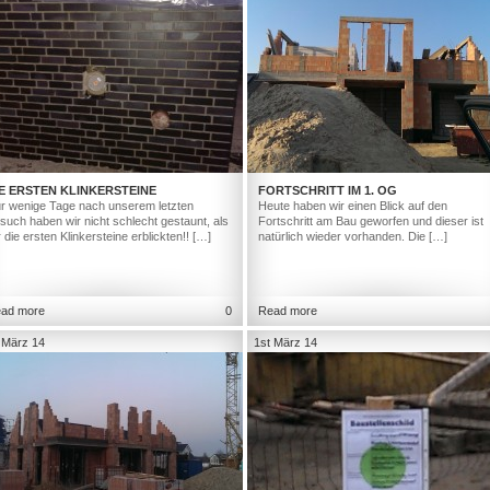
E ERSTEN KLINKERSTEINE
FORTSCHRITT IM 1. OG
r wenige Tage nach unserem letzten
Heute haben wir einen Blick auf den
such haben wir nicht schlecht gestaunt, als
Fortschritt am Bau geworfen und dieser ist
r die ersten Klinkersteine erblickten!! […]
natürlich wieder vorhanden. Die […]
ad more
0
Read more
 März 14
1st März 14