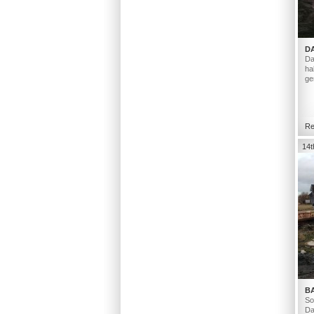
D
Da
ha
ge
Re
14t
B
So
Da