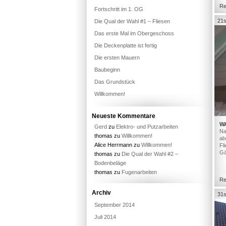
Re
Fortschritt im 1. OG
21s
Die Qual der Wahl #1 – Fliesen
Das erste Mal im Obergeschoss
Die Deckenplatte ist fertig
Die ersten Mauern
Baubeginn
Das Grundstück
Willkommen!
Neueste Kommentare
W
Gerd
zu
Elektro- und Putzarbeiten
Na
thomas
zu
Willkommen!
ab
Alice Herrmann
zu
Willkommen!
Fl
Gä
thomas
zu
Die Qual der Wahl #2 –
Bodenbeläge
thomas
zu
Fugenarbeiten
Re
Archiv
31s
September 2014
Juli 2014