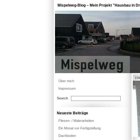
Mispelweg-Blog – Mein Projekt "Hausbau in Dr
15t
Über mich
Impressum
Search
Neueste Beiträge
Fliesen- / Malerarbeiten
Ein Monat vor Fertigstellung
Dachboden