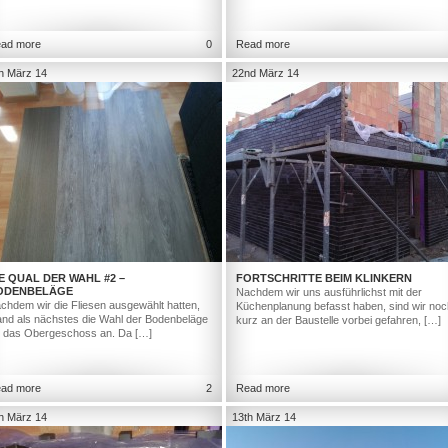
ad more
0
Read more
h März 14
22nd März 14
E QUAL DER WAHL #2 –
FORTSCHRITTE BEIM KLINKERN
ODENBELÄGE
Nachdem wir uns ausführlichst mit der
chdem wir die Fliesen ausgewählt hatten,
Küchenplanung befasst haben, sind wir noc
and als nächstes die Wahl der Bodenbeläge
kurz an der Baustelle vorbei gefahren, […]
r das Obergeschoss an. Da […]
ad more
2
Read more
h März 14
13th März 14