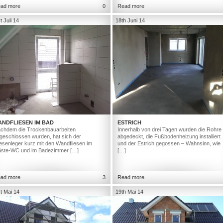
ad more
0
Read more
t Juli 14
18th Juni 14
ANDFLIESEN IM BAD
ESTRICH
chdem die Trockenbauarbeiten
Innerhalb von drei Tagen wurden die Rohre
geschlossen wurden, hat sich der
abgedeckt, die Fußbodenheizung installiert
iesenleger kurz mit den Wandfliesen im
und der Estrich gegossen – Wahnsinn, wie
ste-WC und im Badezimmer […]
[…]
ad more
3
Read more
t Mai 14
19th Mai 14