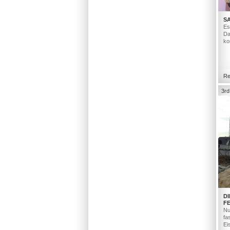
S
Es
Da
ko
Re
3rd
D
F
Nu
fa
Ei