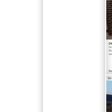
DI
Nu
Be
wi
Re
9th