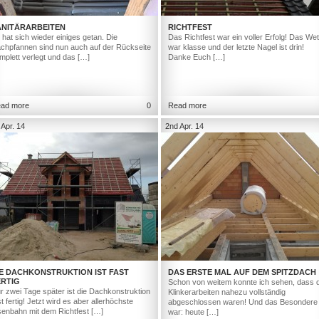
ANITÄRARBEITEN
RICHTFEST
 hat sich wieder einiges getan. Die
Das Richtfest war ein voller Erfolg! Das Wet
chpfannen sind nun auch auf der Rückseite
war klasse und der letzte Nagel ist drin!
mplett verlegt und das […]
Danke Euch […]
ad more
0
Read more
 Apr. 14
2nd Apr. 14
IE DACHKONSTRUKTION IST FAST
DAS ERSTE MAL AUF DEM SPITZDACH
ERTIG
Schon von weitem konnte ich sehen, dass d
r zwei Tage später ist die Dachkonstruktion
Klinkerarbeiten nahezu vollständig
st fertig! Jetzt wird es aber allerhöchste
abgeschlossen waren! Und das Besondere
senbahn mit dem Richtfest […]
war: heute […]