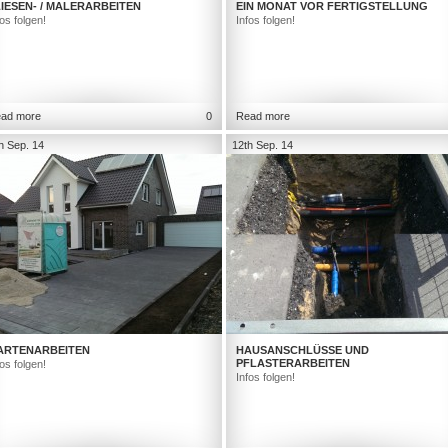
IESEN- / MALERARBEITEN
EIN MONAT VOR FERTIGSTELLUNG
fos folgen!
Infos folgen!
ad more
0
Read more
h Sep. 14
12th Sep. 14
ARTENARBEITEN
HAUSANSCHLÜSSE UND
PFLASTERARBEITEN
fos folgen!
Infos folgen!