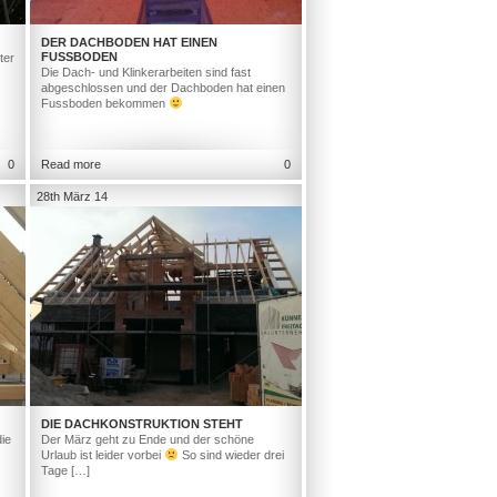
DER DACHBODEN HAT EINEN
FUSSBODEN
ter
Die Dach- und Klinkerarbeiten sind fast
abgeschlossen und der Dachboden hat einen
Fussboden bekommen
0
Read more
0
28th März 14
DIE DACHKONSTRUKTION STEHT
ie
Der März geht zu Ende und der schöne
Urlaub ist leider vorbei
So sind wieder drei
Tage […]