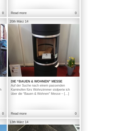
0
Read more
0
20th März 14
DIE “BAUEN & WOHNEN” MESSE
Auf der Suche nach einem passenden
h
Kaminofen fürs Wohnzimmer stolperte ich
über die “Bauen & Wohnen” Messe – […]
0
Read more
0
13th März 14