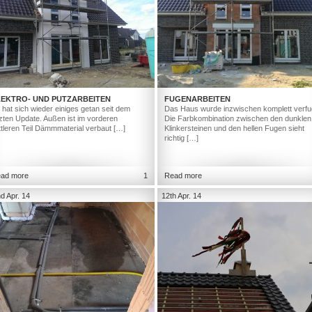
LEKTRO- UND PUTZARBEITEN
FUGENARBEITEN
 hat sich wieder einiges getan seit dem
Das Haus wurde inzwischen komplett verfu
tzten Update. Außen ist im vorderen
Die Farbkombination zwischen den dunklen
ttleren Teil Dämmmaterial verbaut […]
Klinkersteinen und den hellen Fugen sieht
richtig […]
ad more
1
Read more
d Apr. 14
12th Apr. 14