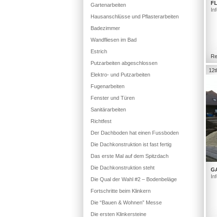
FL
Gartenarbeiten
In
Hausanschlüsse und Pflasterarbeiten
Badezimmer
Wandfliesen im Bad
Estrich
Re
Putzarbeiten abgeschlossen
12t
Elektro- und Putzarbeiten
Fugenarbeiten
Fenster und Türen
Sanitärarbeiten
Richtfest
Der Dachboden hat einen Fussboden
Die Dachkonstruktion ist fast fertig
Das erste Mal auf dem Spitzdach
Die Dachkonstruktion steht
G
In
Die Qual der Wahl #2 – Bodenbeläge
Fortschritte beim Klinkern
Die “Bauen & Wohnen” Messe
Die ersten Klinkersteine