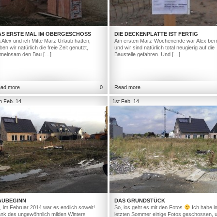
AS ERSTE MAL IM OBERGESCHOSS
DIE DECKENPLATTE IST FERTIG
 Alex und ich Mitte März Urlaub hatten,
Am ersten März-Wochenende war Alex bei 
ben wir natürlich die freie Zeit genutzt,
und wir sind natürlich total neugierig auf die
meinsam den Bau […]
Baustelle gefahren. Und […]
ad more
0
Read more
h Feb. 14
1st Feb. 14
AUBEGINN
DAS GRUNDSTÜCK
, im Februar 2014 war es endlich soweit!
So, los geht es mit den Fotos
Ich habe i
nk des ungewöhnlich milden Winters
letzten Sommer einige Fotos geschossen, 