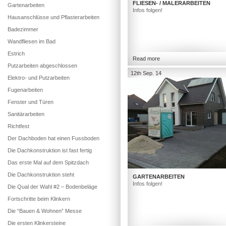
FLIESEN- / MALERARBEITEN
Gartenarbeiten
Infos folgen!
Hausanschlüsse und Pflasterarbeiten
Badezimmer
Wandfliesen im Bad
Estrich
Read more
Putzarbeiten abgeschlossen
12th Sep. 14
Elektro- und Putzarbeiten
Fugenarbeiten
Fenster und Türen
Sanitärarbeiten
Richtfest
Der Dachboden hat einen Fussboden
Die Dachkonstruktion ist fast fertig
Das erste Mal auf dem Spitzdach
Die Dachkonstruktion steht
GARTENARBEITEN
Infos folgen!
Die Qual der Wahl #2 – Bodenbeläge
Fortschritte beim Klinkern
Die “Bauen & Wohnen” Messe
Die ersten Klinkersteine