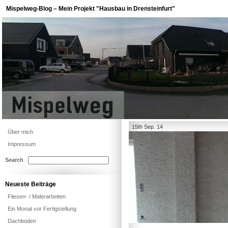
Mispelweg-Blog – Mein Projekt "Hausbau in Drensteinfurt"
15th Sep. 14
Über mich
Impressum
Search
Neueste Beiträge
Fliesen- / Malerarbeiten
Ein Monat vor Fertigstellung
Dachboden