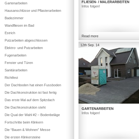
FLIESEN- / MALERARBEITEN
Gartenarbeiten
Infos folgen!
Hausanschlüsse und Pflasterarbeiten
Badezimmer
Wandfliesen im Bad
Estrich
Read more
Putzarbeiten abgeschlossen
12th Sep. 14
Elektro- und Putzarbeiten
Fugenarbeiten
Fenster und Türen
Sanitärarbeiten
Richtfest
Der Dachboden hat einen Fussboden
Die Dachkonstruktion ist fast fertig
Das erste Mal auf dem Spitzdach
Die Dachkonstruktion steht
GARTENARBEITEN
Infos folgen!
Die Qual der Wahl #2 – Bodenbeläge
Fortschritte beim Klinkern
Die “Bauen & Wohnen” Messe
Die ersten Klinkersteine