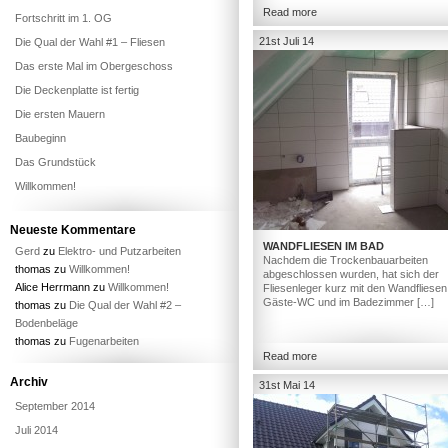
Read more
Fortschritt im 1. OG
21st Juli 14
Die Qual der Wahl #1 – Fliesen
Das erste Mal im Obergeschoss
Die Deckenplatte ist fertig
Die ersten Mauern
Baubeginn
Das Grundstück
Willkommen!
Neueste Kommentare
WANDFLIESEN IM BAD
Gerd
zu
Elektro- und Putzarbeiten
Nachdem die Trockenbauarbeiten
thomas
zu
Willkommen!
abgeschlossen wurden, hat sich der
Alice Herrmann
zu
Willkommen!
Fliesenleger kurz mit den Wandfliesen
Gäste-WC und im Badezimmer […]
thomas
zu
Die Qual der Wahl #2 –
Bodenbeläge
thomas
zu
Fugenarbeiten
Read more
Archiv
31st Mai 14
September 2014
Juli 2014