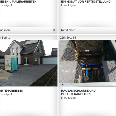
IESEN- / MALERARBEITEN
EIN MONAT VOR FERTIGSTELLUNG
fos folgen!
Infos folgen!
ad more
0
Read more
h Sep. 14
12th Sep. 14
ARTENARBEITEN
HAUSANSCHLÜSSE UND
PFLASTERARBEITEN
fos folgen!
Infos folgen!