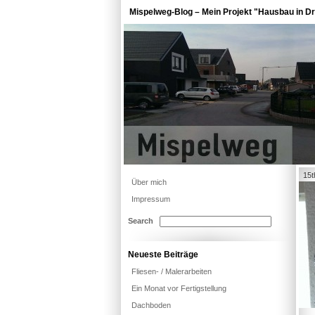
Mispelweg-Blog – Mein Projekt "Hausbau in Dr
15t
Über mich
Impressum
Search
Neueste Beiträge
Fliesen- / Malerarbeiten
Ein Monat vor Fertigstellung
Dachboden