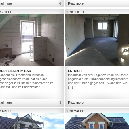
ad more
0
Read more
t Juli 14
18th Juni 14
ANDFLIESEN IM BAD
ESTRICH
chdem die Trockenbauarbeiten
Innerhalb von drei Tagen wurden die Rohre
geschlossen wurden, hat sich der
abgedeckt, die Fußbodenheizung installiert
iesenleger kurz mit den Wandfliesen im
und der Estrich gegossen – Wahnsinn, wie
ste-WC und im Badezimmer […]
[…]
ad more
3
Read more
t Mai 14
19th Mai 14