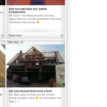
DER DACHBODEN HAT EINEN
FUSSBODEN
ter
Die Dach- und Klinkerarbeiten sind fast
abgeschlossen und der Dachboden hat einen
Fussboden bekommen
0
Read more
0
28th März 14
DIE DACHKONSTRUKTION STEHT
ie
Der März geht zu Ende und der schöne
Urlaub ist leider vorbei
So sind wieder drei
Tage […]