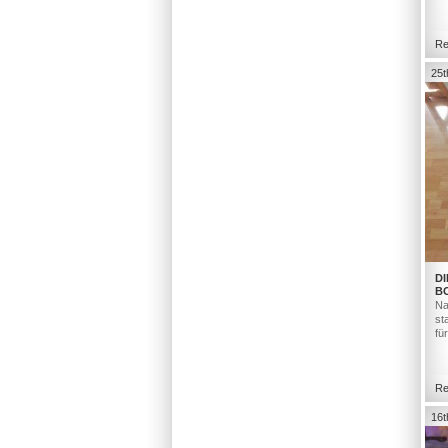
Re
25t
DI
B
Na
st
fü
Re
16t