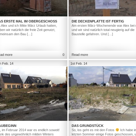
AS ERSTE MAL IM OBERGESCHOSS
DIE DECKENPLATTE IST FERTIG
 Alex und ich Mitte März Urlaub hatten,
Am ersten März-Wochenende war Alex bei 
ben wir natürlich die freie Zeit genutzt,
und wir sind natürlich total neugierig auf die
meinsam den Bau […]
Baustelle gefahren. Und […]
ad more
0
Read more
h Feb. 14
1st Feb. 14
AUBEGINN
DAS GRUNDSTÜCK
, im Februar 2014 war es endlich soweit!
So, los geht es mit den Fotos
Ich habe i
nk des ungewöhnlich milden Winters
letzten Sommer einige Fotos geschossen, 