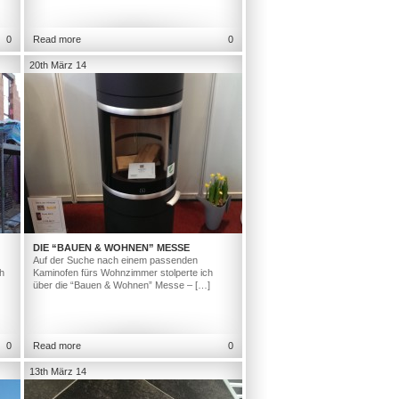
0
Read more
0
20th März 14
DIE “BAUEN & WOHNEN” MESSE
Auf der Suche nach einem passenden
h
Kaminofen fürs Wohnzimmer stolperte ich
über die “Bauen & Wohnen” Messe – […]
0
Read more
0
13th März 14