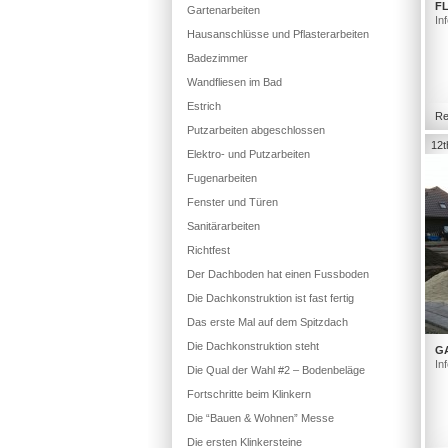
FL
Gartenarbeiten
In
Hausanschlüsse und Pflasterarbeiten
Badezimmer
Wandfliesen im Bad
Estrich
Re
Putzarbeiten abgeschlossen
12t
Elektro- und Putzarbeiten
Fugenarbeiten
Fenster und Türen
Sanitärarbeiten
Richtfest
Der Dachboden hat einen Fussboden
Die Dachkonstruktion ist fast fertig
Das erste Mal auf dem Spitzdach
Die Dachkonstruktion steht
G
In
Die Qual der Wahl #2 – Bodenbeläge
Fortschritte beim Klinkern
Die “Bauen & Wohnen” Messe
Die ersten Klinkersteine