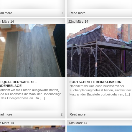
ad more
0
Read more
h März 14
22nd März 14
E QUAL DER WAHL #2 –
FORTSCHRITTE BEIM KLINKERN
ODENBELÄGE
Nachdem wir uns ausführlichst mit der
chdem wir die Fliesen ausgewählt hatten,
Küchenplanung befasst haben, sind wir noc
and als nächstes die Wahl der Bodenbeläge
kurz an der Baustelle vorbei gefahren, […]
r das Obergeschoss an. Da […]
ad more
2
Read more
h März 14
13th März 14