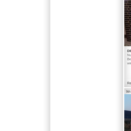
DI
Nu
Be
wi
Re
9th