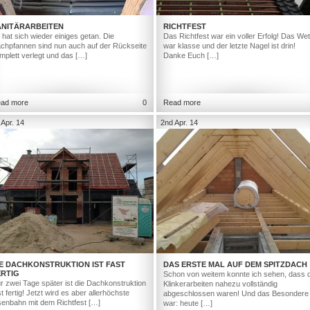
ANITÄRARBEITEN
RICHTFEST
 hat sich wieder einiges getan. Die
Das Richtfest war ein voller Erfolg! Das Wet
chpfannen sind nun auch auf der Rückseite
war klasse und der letzte Nagel ist drin!
mplett verlegt und das […]
Danke Euch […]
ad more
0
Read more
 Apr. 14
2nd Apr. 14
IE DACHKONSTRUKTION IST FAST
DAS ERSTE MAL AUF DEM SPITZDACH
ERTIG
Schon von weitem konnte ich sehen, dass d
r zwei Tage später ist die Dachkonstruktion
Klinkerarbeiten nahezu vollständig
st fertig! Jetzt wird es aber allerhöchste
abgeschlossen waren! Und das Besondere
senbahn mit dem Richtfest […]
war: heute […]