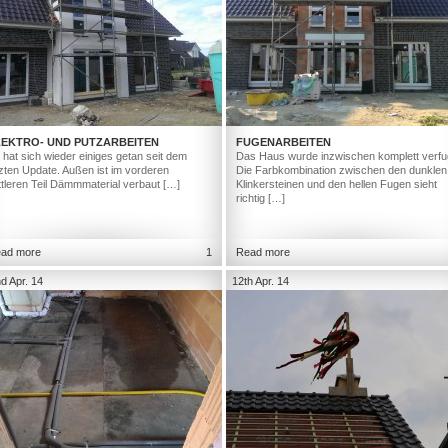
LEKTRO- UND PUTZARBEITEN
FUGENARBEITEN
 hat sich wieder einiges getan seit dem
Das Haus wurde inzwischen komplett verfu
tzten Update. Außen ist im vorderen
Die Farbkombination zwischen den dunklen
ttleren Teil Dämmmaterial verbaut […]
Klinkersteinen und den hellen Fugen sieht
richtig […]
ad more
1
Read more
d Apr. 14
12th Apr. 14