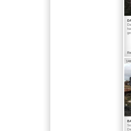
D
Da
ha
ge
Re
14t
B
So
Da