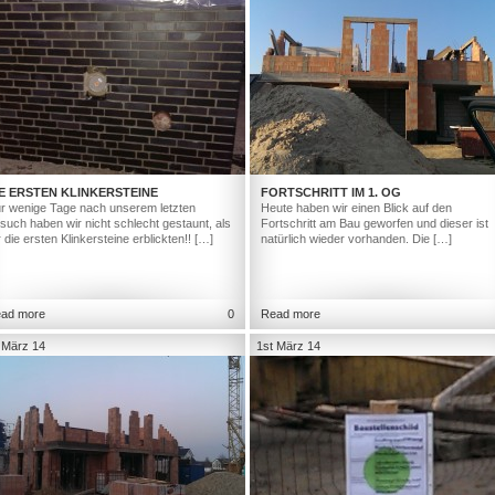
E ERSTEN KLINKERSTEINE
FORTSCHRITT IM 1. OG
r wenige Tage nach unserem letzten
Heute haben wir einen Blick auf den
such haben wir nicht schlecht gestaunt, als
Fortschritt am Bau geworfen und dieser ist
r die ersten Klinkersteine erblickten!! […]
natürlich wieder vorhanden. Die […]
ad more
0
Read more
 März 14
1st März 14