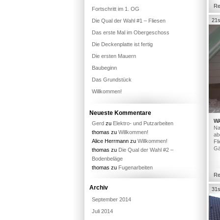
Re
Fortschritt im 1. OG
21s
Die Qual der Wahl #1 – Fliesen
Das erste Mal im Obergeschoss
Die Deckenplatte ist fertig
Die ersten Mauern
Baubeginn
Das Grundstück
Willkommen!
Neueste Kommentare
W
Gerd
zu
Elektro- und Putzarbeiten
Na
thomas
zu
Willkommen!
ab
Alice Herrmann
zu
Willkommen!
Fl
Gä
thomas
zu
Die Qual der Wahl #2 –
Bodenbeläge
thomas
zu
Fugenarbeiten
Re
Archiv
31s
September 2014
Juli 2014