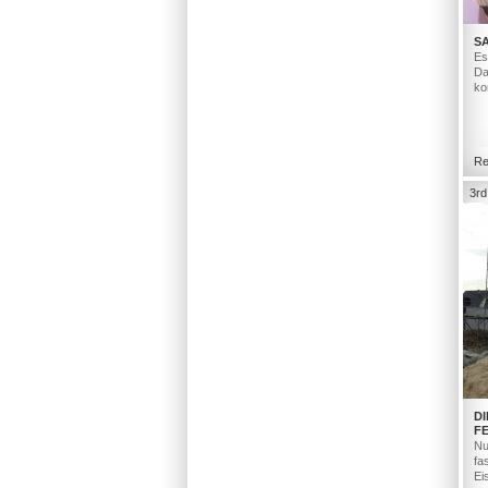
S
Es
Da
ko
Re
3rd
D
F
Nu
fa
Ei