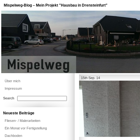
Mispelweg-Blog – Mein Projekt "Hausbau in Drensteinfurt"
15th Sep. 14
Über mich
Impressum
Search
Neueste Beiträge
Fliesen- / Malerarbeiten
Ein Monat vor Fertigstellung
Dachboden