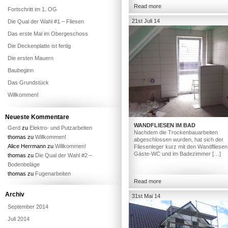
Read more
Fortschritt im 1. OG
21st Juli 14
Die Qual der Wahl #1 – Fliesen
Das erste Mal im Obergeschoss
Die Deckenplatte ist fertig
Die ersten Mauern
Baubeginn
Das Grundstück
Willkommen!
Neueste Kommentare
WANDFLIESEN IM BAD
Gerd
zu
Elektro- und Putzarbeiten
Nachdem die Trockenbauarbeiten
thomas
zu
Willkommen!
abgeschlossen wurden, hat sich der
Alice Herrmann
zu
Willkommen!
Fliesenleger kurz mit den Wandfliesen
Gäste-WC und im Badezimmer […]
thomas
zu
Die Qual der Wahl #2 –
Bodenbeläge
thomas
zu
Fugenarbeiten
Read more
Archiv
31st Mai 14
September 2014
Juli 2014