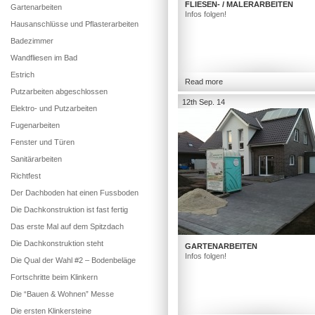
FLIESEN- / MALERARBEITEN
Gartenarbeiten
Infos folgen!
Hausanschlüsse und Pflasterarbeiten
Badezimmer
Wandfliesen im Bad
Estrich
Read more
Putzarbeiten abgeschlossen
12th Sep. 14
Elektro- und Putzarbeiten
Fugenarbeiten
Fenster und Türen
Sanitärarbeiten
Richtfest
Der Dachboden hat einen Fussboden
Die Dachkonstruktion ist fast fertig
Das erste Mal auf dem Spitzdach
Die Dachkonstruktion steht
GARTENARBEITEN
Infos folgen!
Die Qual der Wahl #2 – Bodenbeläge
Fortschritte beim Klinkern
Die “Bauen & Wohnen” Messe
Die ersten Klinkersteine