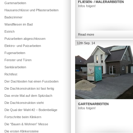
FLIESEN- / MALERARBEITEN
Gartenarbeiten
Infos folgen!
Hausanschlüsse und Pflasterarbeiten
Badezimmer
Wandfliesen im Bad
Estrich
Read more
Putzarbeiten abgeschlossen
12th Sep. 14
Elektro- und Putzarbeiten
Fugenarbeiten
Fenster und Türen
Sanitärarbeiten
Richtfest
Der Dachboden hat einen Fussboden
Die Dachkonstruktion ist fast fertig
Das erste Mal auf dem Spitzdach
Die Dachkonstruktion steht
GARTENARBEITEN
Infos folgen!
Die Qual der Wahl #2 – Bodenbeläge
Fortschritte beim Klinkern
Die “Bauen & Wohnen” Messe
Die ersten Klinkersteine