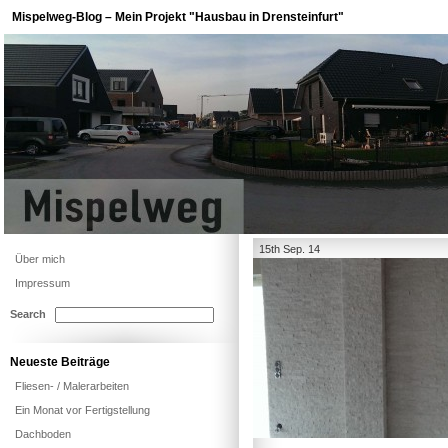
Mispelweg-Blog – Mein Projekt "Hausbau in Drensteinfurt"
15th Sep. 14
Über mich
Impressum
Search
Neueste Beiträge
Fliesen- / Malerarbeiten
Ein Monat vor Fertigstellung
Dachboden