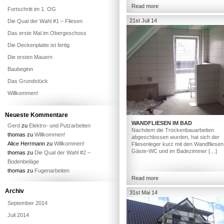
Read more
Fortschritt im 1. OG
21st Juli 14
Die Qual der Wahl #1 – Fliesen
Das erste Mal im Obergeschoss
Die Deckenplatte ist fertig
Die ersten Mauern
Baubeginn
Das Grundstück
Willkommen!
Neueste Kommentare
WANDFLIESEN IM BAD
Gerd
zu
Elektro- und Putzarbeiten
Nachdem die Trockenbauarbeiten
thomas
zu
Willkommen!
abgeschlossen wurden, hat sich der
Alice Herrmann
zu
Willkommen!
Fliesenleger kurz mit den Wandfliesen
Gäste-WC und im Badezimmer […]
thomas
zu
Die Qual der Wahl #2 –
Bodenbeläge
thomas
zu
Fugenarbeiten
Read more
Archiv
31st Mai 14
September 2014
Juli 2014