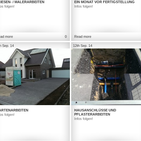
IESEN- / MALERARBEITEN
EIN MONAT VOR FERTIGSTELLUNG
fos folgen!
Infos folgen!
ad more
0
Read more
h Sep. 14
12th Sep. 14
ARTENARBEITEN
HAUSANSCHLÜSSE UND
PFLASTERARBEITEN
fos folgen!
Infos folgen!