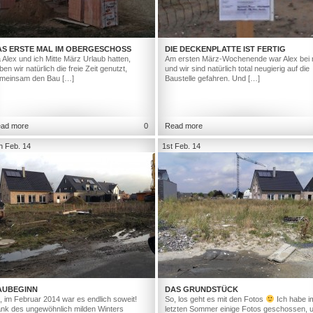
AS ERSTE MAL IM OBERGESCHOSS
DIE DECKENPLATTE IST FERTIG
 Alex und ich Mitte März Urlaub hatten,
Am ersten März-Wochenende war Alex bei 
ben wir natürlich die freie Zeit genutzt,
und wir sind natürlich total neugierig auf die
meinsam den Bau […]
Baustelle gefahren. Und […]
ad more
0
Read more
h Feb. 14
1st Feb. 14
AUBEGINN
DAS GRUNDSTÜCK
, im Februar 2014 war es endlich soweit!
So, los geht es mit den Fotos
Ich habe i
nk des ungewöhnlich milden Winters
letzten Sommer einige Fotos geschossen, 