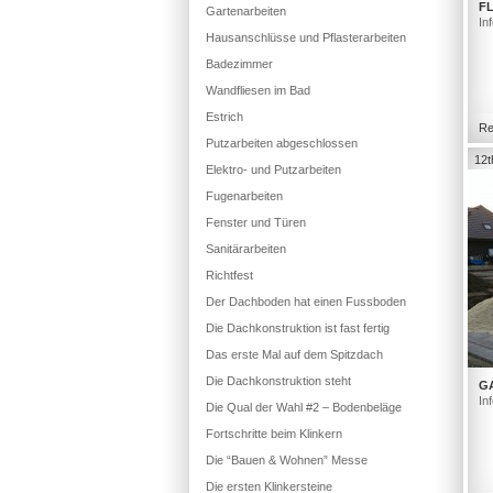
FL
Gartenarbeiten
In
Hausanschlüsse und Pflasterarbeiten
Badezimmer
Wandfliesen im Bad
Estrich
Re
Putzarbeiten abgeschlossen
12t
Elektro- und Putzarbeiten
Fugenarbeiten
Fenster und Türen
Sanitärarbeiten
Richtfest
Der Dachboden hat einen Fussboden
Die Dachkonstruktion ist fast fertig
Das erste Mal auf dem Spitzdach
Die Dachkonstruktion steht
G
In
Die Qual der Wahl #2 – Bodenbeläge
Fortschritte beim Klinkern
Die “Bauen & Wohnen” Messe
Die ersten Klinkersteine