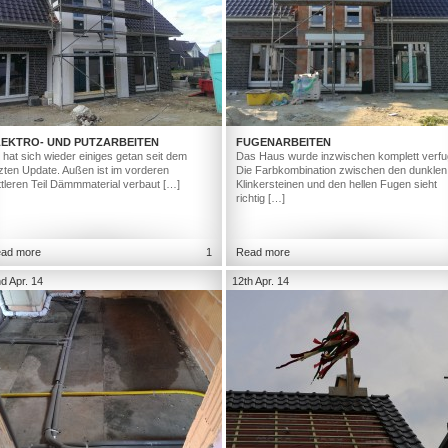
LEKTRO- UND PUTZARBEITEN
FUGENARBEITEN
 hat sich wieder einiges getan seit dem
Das Haus wurde inzwischen komplett verfu
tzten Update. Außen ist im vorderen
Die Farbkombination zwischen den dunklen
ttleren Teil Dämmmaterial verbaut […]
Klinkersteinen und den hellen Fugen sieht
richtig […]
ad more
1
Read more
d Apr. 14
12th Apr. 14