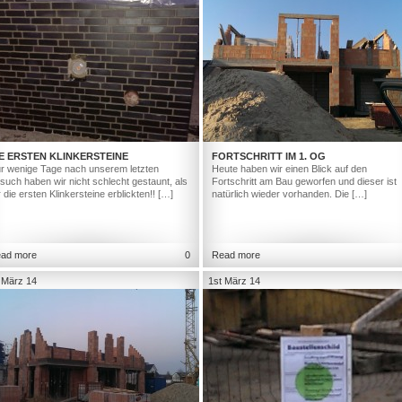
E ERSTEN KLINKERSTEINE
FORTSCHRITT IM 1. OG
r wenige Tage nach unserem letzten
Heute haben wir einen Blick auf den
such haben wir nicht schlecht gestaunt, als
Fortschritt am Bau geworfen und dieser ist
r die ersten Klinkersteine erblickten!! […]
natürlich wieder vorhanden. Die […]
ad more
0
Read more
 März 14
1st März 14