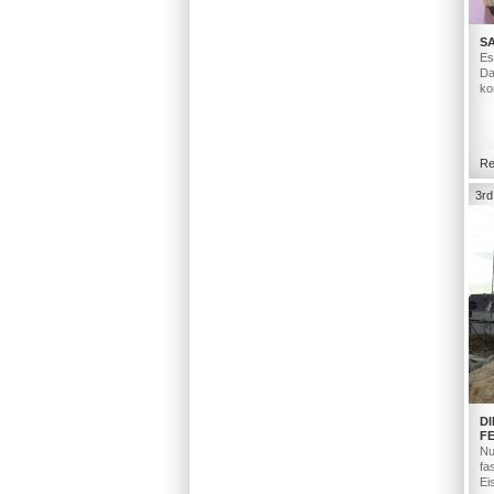
S
Es
Da
ko
Re
3rd
D
F
Nu
fa
Ei