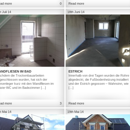
ad more
0
Read more
t Juli 14
18th Juni 14
ANDFLIESEN IM BAD
ESTRICH
chdem die Trockenbauarbeiten
Innerhalb von drei Tagen wurden die Rohre
geschlossen wurden, hat sich der
abgedeckt, die Fußbodenheizung installiert
iesenleger kurz mit den Wandfliesen im
und der Estrich gegossen – Wahnsinn, wie
ste-WC und im Badezimmer […]
[…]
ad more
3
Read more
t Mai 14
19th Mai 14