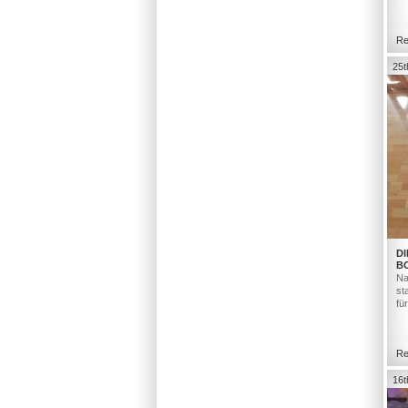
Re
25t
DI
B
Na
st
fü
Re
16t