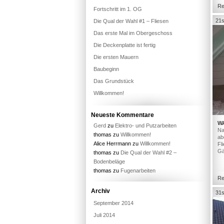
Re
Fortschritt im 1. OG
21s
Die Qual der Wahl #1 – Fliesen
Das erste Mal im Obergeschoss
Die Deckenplatte ist fertig
Die ersten Mauern
Baubeginn
Das Grundstück
Willkommen!
Neueste Kommentare
W
Gerd
zu
Elektro- und Putzarbeiten
Na
thomas
zu
Willkommen!
ab
Alice Herrmann
zu
Willkommen!
Fl
Gä
thomas
zu
Die Qual der Wahl #2 –
Bodenbeläge
thomas
zu
Fugenarbeiten
Re
Archiv
31s
September 2014
Juli 2014