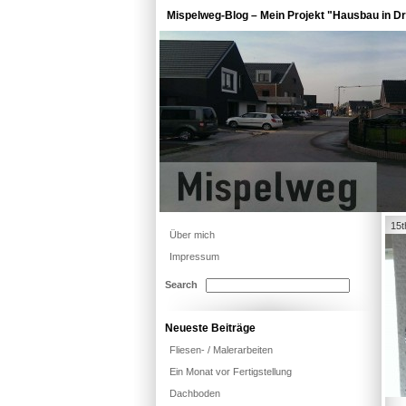
Mispelweg-Blog – Mein Projekt "Hausbau in Dr
15t
Über mich
Impressum
Search
Neueste Beiträge
Fliesen- / Malerarbeiten
Ein Monat vor Fertigstellung
Dachboden