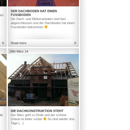
DER DACHBODEN HAT EINEN
FUSSBODEN
ter
Die Dach- und Klinkerarbeiten sind fast
abgeschlossen und der Dachboden hat einen
Fussboden bekommen
0
Read more
0
28th März 14
DIE DACHKONSTRUKTION STEHT
ie
Der März geht zu Ende und der schöne
Urlaub ist leider vorbei
So sind wieder drei
Tage […]