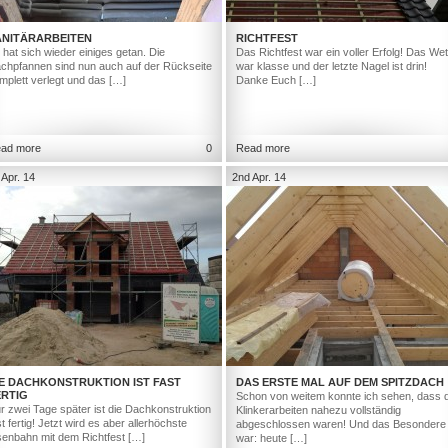
ANITÄRARBEITEN
RICHTFEST
 hat sich wieder einiges getan. Die
Das Richtfest war ein voller Erfolg! Das Wet
chpfannen sind nun auch auf der Rückseite
war klasse und der letzte Nagel ist drin!
mplett verlegt und das […]
Danke Euch […]
ad more
0
Read more
 Apr. 14
2nd Apr. 14
IE DACHKONSTRUKTION IST FAST
DAS ERSTE MAL AUF DEM SPITZDACH
ERTIG
Schon von weitem konnte ich sehen, dass d
r zwei Tage später ist die Dachkonstruktion
Klinkerarbeiten nahezu vollständig
st fertig! Jetzt wird es aber allerhöchste
abgeschlossen waren! Und das Besondere
senbahn mit dem Richtfest […]
war: heute […]