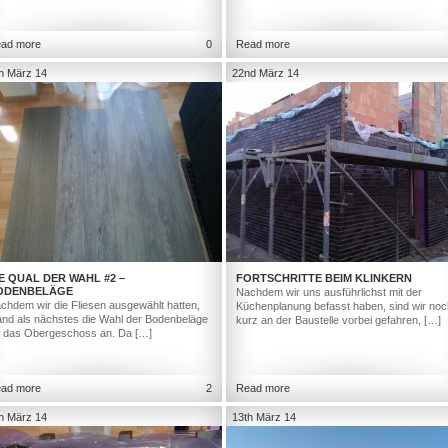
ad more
0
Read more
h März 14
22nd März 14
E QUAL DER WAHL #2 –
FORTSCHRITTE BEIM KLINKERN
ODENBELÄGE
Nachdem wir uns ausführlichst mit der
chdem wir die Fliesen ausgewählt hatten,
Küchenplanung befasst haben, sind wir noc
and als nächstes die Wahl der Bodenbeläge
kurz an der Baustelle vorbei gefahren, […]
r das Obergeschoss an. Da […]
ad more
2
Read more
h März 14
13th März 14