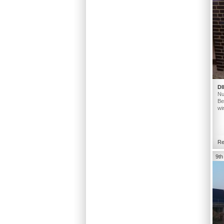
DI
Nu
Be
wi
Re
9th