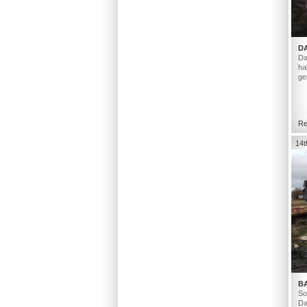
D
Da
ha
ge
Re
14t
B
So
Da