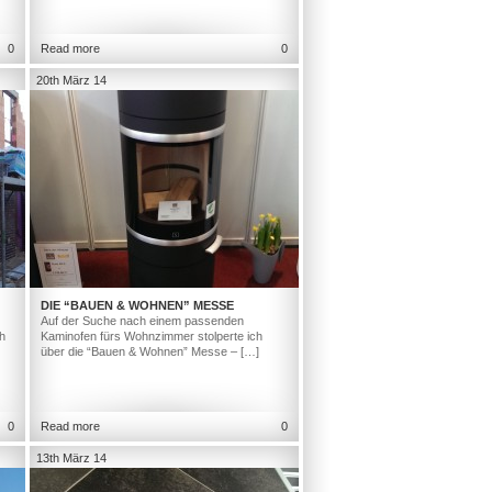
0
Read more
0
20th März 14
DIE “BAUEN & WOHNEN” MESSE
Auf der Suche nach einem passenden
h
Kaminofen fürs Wohnzimmer stolperte ich
über die “Bauen & Wohnen” Messe – […]
0
Read more
0
13th März 14