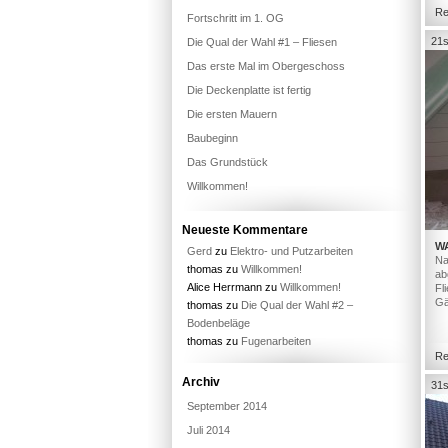
Re
Fortschritt im 1. OG
21s
Die Qual der Wahl #1 – Fliesen
Das erste Mal im Obergeschoss
Die Deckenplatte ist fertig
Die ersten Mauern
Baubeginn
Das Grundstück
Willkommen!
Neueste Kommentare
W
Gerd
zu
Elektro- und Putzarbeiten
Na
thomas
zu
Willkommen!
ab
Alice Herrmann
zu
Willkommen!
Fl
Gä
thomas
zu
Die Qual der Wahl #2 –
Bodenbeläge
thomas
zu
Fugenarbeiten
Re
Archiv
31s
September 2014
Juli 2014