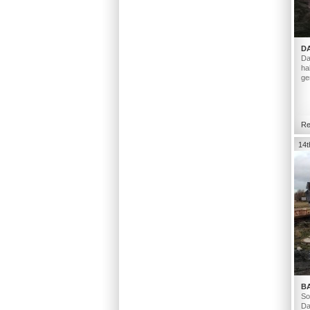
D
Da
ha
ge
Re
14t
B
So
Da