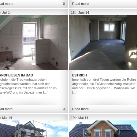
ad more
0
Read more
t Juli 14
18th Juni 14
ANDFLIESEN IM BAD
ESTRICH
chdem die Trockenbauarbeiten
Innerhalb von drei Tagen wurden die Rohre
geschlossen wurden, hat sich der
abgedeckt, die Fußbodenheizung installiert
iesenleger kurz mit den Wandfliesen im
und der Estrich gegossen – Wahnsinn, wie
ste-WC und im Badezimmer […]
[…]
ad more
3
Read more
t Mai 14
19th Mai 14