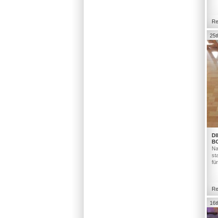
Re
25t
DI
B
Na
st
fü
Re
16t