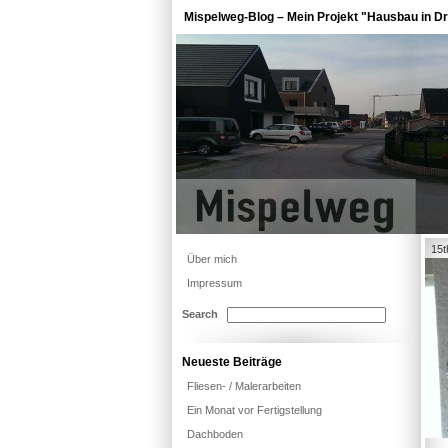
Mispelweg-Blog – Mein Projekt "Hausbau in Dr
15t
Über mich
Impressum
Search
Neueste Beiträge
Fliesen- / Malerarbeiten
Ein Monat vor Fertigstellung
Dachboden