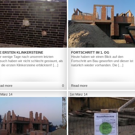
E ERSTEN KLINKERSTEINE
FORTSCHRITT IM 1. OG
r wenige Tage nach unserem letzten
Heute haben wir einen Blick auf den
such haben wir nicht schlecht gestaunt, als
Fortschritt am Bau geworfen und dieser ist
r die ersten Klinkersteine erblickten!! […]
natürlich wieder vorhanden. Die […]
ad more
0
Read more
 März 14
1st März 14