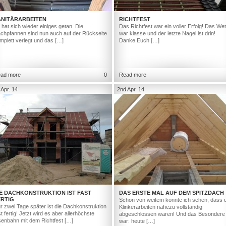
ANITÄRARBEITEN
RICHTFEST
 hat sich wieder einiges getan. Die
Das Richtfest war ein voller Erfolg! Das Wet
chpfannen sind nun auch auf der Rückseite
war klasse und der letzte Nagel ist drin!
mplett verlegt und das […]
Danke Euch […]
ad more
0
Read more
 Apr. 14
2nd Apr. 14
IE DACHKONSTRUKTION IST FAST
DAS ERSTE MAL AUF DEM SPITZDACH
ERTIG
Schon von weitem konnte ich sehen, dass d
r zwei Tage später ist die Dachkonstruktion
Klinkerarbeiten nahezu vollständig
st fertig! Jetzt wird es aber allerhöchste
abgeschlossen waren! Und das Besondere
senbahn mit dem Richtfest […]
war: heute […]