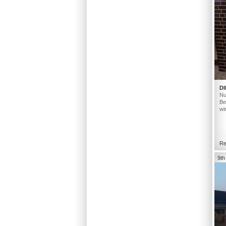
DI
Nu
Be
wi
Re
9th