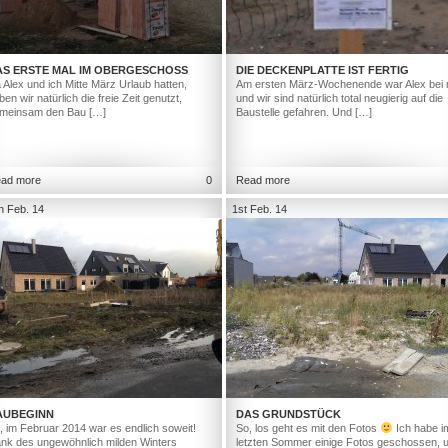
AS ERSTE MAL IM OBERGESCHOSS
DIE DECKENPLATTE IST FERTIG
 Alex und ich Mitte März Urlaub hatten,
Am ersten März-Wochenende war Alex bei 
ben wir natürlich die freie Zeit genutzt,
und wir sind natürlich total neugierig auf die
meinsam den Bau […]
Baustelle gefahren. Und […]
ad more
0
Read more
h Feb. 14
1st Feb. 14
AUBEGINN
DAS GRUNDSTÜCK
, im Februar 2014 war es endlich soweit!
So, los geht es mit den Fotos
Ich habe i
nk des ungewöhnlich milden Winters
letzten Sommer einige Fotos geschossen, 