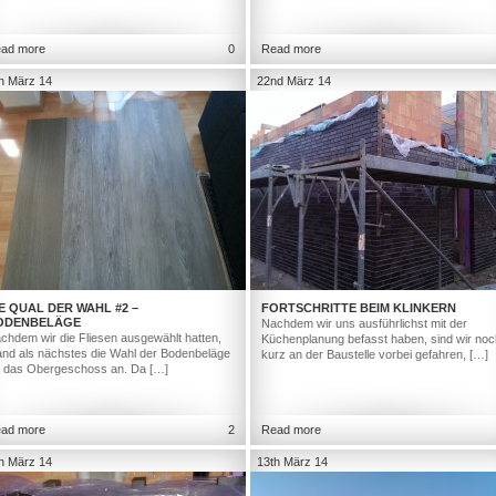
ad more
0
Read more
h März 14
22nd März 14
E QUAL DER WAHL #2 –
FORTSCHRITTE BEIM KLINKERN
ODENBELÄGE
Nachdem wir uns ausführlichst mit der
chdem wir die Fliesen ausgewählt hatten,
Küchenplanung befasst haben, sind wir noc
and als nächstes die Wahl der Bodenbeläge
kurz an der Baustelle vorbei gefahren, […]
r das Obergeschoss an. Da […]
ad more
2
Read more
h März 14
13th März 14