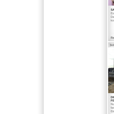
S
Es
Da
ko
Re
3rd
D
F
Nu
fa
Ei