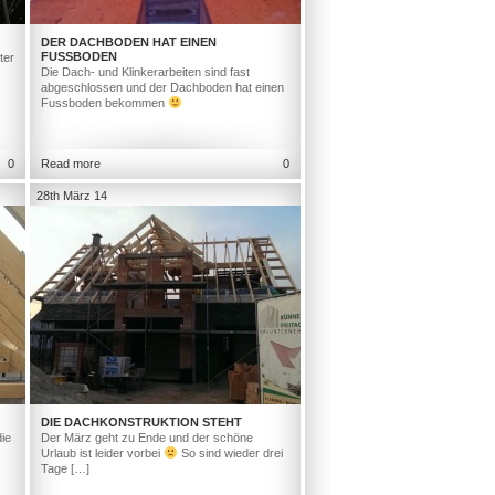
DER DACHBODEN HAT EINEN
FUSSBODEN
ter
Die Dach- und Klinkerarbeiten sind fast
abgeschlossen und der Dachboden hat einen
Fussboden bekommen
0
Read more
0
28th März 14
DIE DACHKONSTRUKTION STEHT
ie
Der März geht zu Ende und der schöne
Urlaub ist leider vorbei
So sind wieder drei
Tage […]