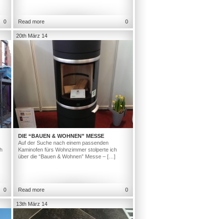
0
Read more
0
20th März 14
DIE “BAUEN & WOHNEN” MESSE
Auf der Suche nach einem passenden
h
Kaminofen fürs Wohnzimmer stolperte ich
über die “Bauen & Wohnen” Messe – […]
0
Read more
0
13th März 14