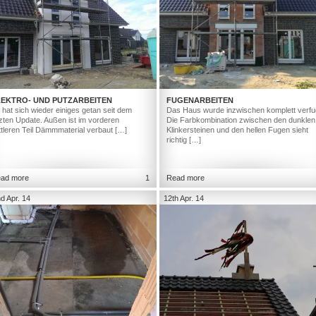
LEKTRO- UND PUTZARBEITEN
FUGENARBEITEN
 hat sich wieder einiges getan seit dem
Das Haus wurde inzwischen komplett verfu
tzten Update. Außen ist im vorderen
Die Farbkombination zwischen den dunklen
ttleren Teil Dämmmaterial verbaut […]
Klinkersteinen und den hellen Fugen sieht
richtig […]
ad more
1
Read more
d Apr. 14
12th Apr. 14