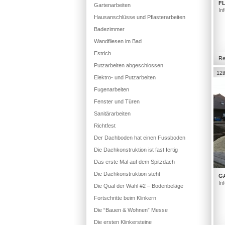
FL
Gartenarbeiten
In
Hausanschlüsse und Pflasterarbeiten
Badezimmer
Wandfliesen im Bad
Estrich
Re
Putzarbeiten abgeschlossen
12t
Elektro- und Putzarbeiten
Fugenarbeiten
Fenster und Türen
Sanitärarbeiten
Richtfest
Der Dachboden hat einen Fussboden
Die Dachkonstruktion ist fast fertig
Das erste Mal auf dem Spitzdach
Die Dachkonstruktion steht
G
In
Die Qual der Wahl #2 – Bodenbeläge
Fortschritte beim Klinkern
Die “Bauen & Wohnen” Messe
Die ersten Klinkersteine