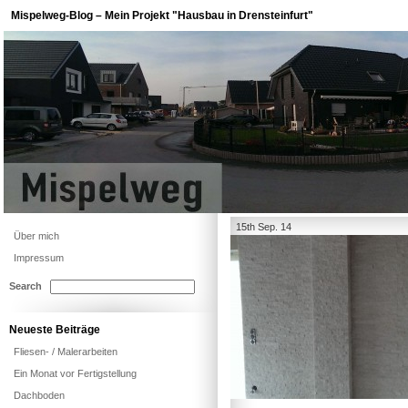
Mispelweg-Blog – Mein Projekt "Hausbau in Drensteinfurt"
15th Sep. 14
Über mich
Impressum
Search
Neueste Beiträge
Fliesen- / Malerarbeiten
Ein Monat vor Fertigstellung
Dachboden