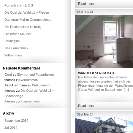
Read more
Fortschritt im 1. OG
21st Juli 14
Die Qual der Wahl #1 – Fliesen
Das erste Mal im Obergeschoss
Die Deckenplatte ist fertig
Die ersten Mauern
Baubeginn
Das Grundstück
Willkommen!
Neueste Kommentare
WANDFLIESEN IM BAD
Gerd
zu
Elektro- und Putzarbeiten
Nachdem die Trockenbauarbeiten
thomas
zu
Willkommen!
abgeschlossen wurden, hat sich der
Alice Herrmann
zu
Willkommen!
Fliesenleger kurz mit den Wandfliesen
Gäste-WC und im Badezimmer […]
thomas
zu
Die Qual der Wahl #2 –
Bodenbeläge
thomas
zu
Fugenarbeiten
Read more
Archiv
31st Mai 14
September 2014
Juli 2014