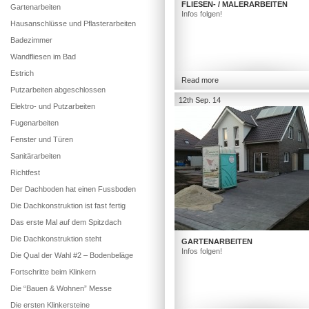
FLIESEN- / MALERARBEITEN
Gartenarbeiten
Infos folgen!
Hausanschlüsse und Pflasterarbeiten
Badezimmer
Wandfliesen im Bad
Estrich
Read more
Putzarbeiten abgeschlossen
12th Sep. 14
Elektro- und Putzarbeiten
Fugenarbeiten
Fenster und Türen
Sanitärarbeiten
Richtfest
Der Dachboden hat einen Fussboden
Die Dachkonstruktion ist fast fertig
Das erste Mal auf dem Spitzdach
Die Dachkonstruktion steht
GARTENARBEITEN
Infos folgen!
Die Qual der Wahl #2 – Bodenbeläge
Fortschritte beim Klinkern
Die “Bauen & Wohnen” Messe
Die ersten Klinkersteine