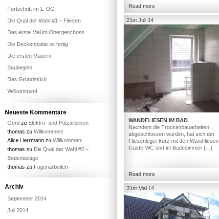
Read more
Fortschritt im 1. OG
21st Juli 14
Die Qual der Wahl #1 – Fliesen
Das erste Mal im Obergeschoss
Die Deckenplatte ist fertig
Die ersten Mauern
Baubeginn
Das Grundstück
Willkommen!
Neueste Kommentare
WANDFLIESEN IM BAD
Gerd
zu
Elektro- und Putzarbeiten
Nachdem die Trockenbauarbeiten
thomas
zu
Willkommen!
abgeschlossen wurden, hat sich der
Alice Herrmann
zu
Willkommen!
Fliesenleger kurz mit den Wandfliesen
Gäste-WC und im Badezimmer […]
thomas
zu
Die Qual der Wahl #2 –
Bodenbeläge
thomas
zu
Fugenarbeiten
Read more
Archiv
31st Mai 14
September 2014
Juli 2014