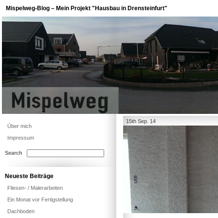
Mispelweg-Blog – Mein Projekt "Hausbau in Drensteinfurt"
15th Sep. 14
Über mich
Impressum
Search
Neueste Beiträge
Fliesen- / Malerarbeiten
Ein Monat vor Fertigstellung
Dachboden