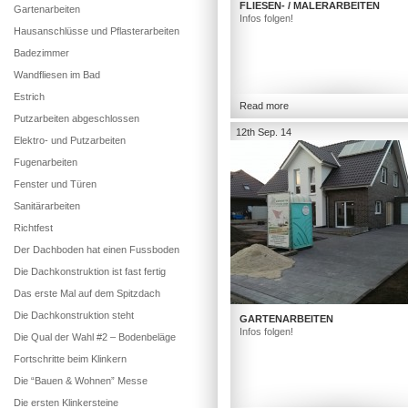
FLIESEN- / MALERARBEITEN
Gartenarbeiten
Infos folgen!
Hausanschlüsse und Pflasterarbeiten
Badezimmer
Wandfliesen im Bad
Estrich
Read more
Putzarbeiten abgeschlossen
12th Sep. 14
Elektro- und Putzarbeiten
Fugenarbeiten
Fenster und Türen
Sanitärarbeiten
Richtfest
Der Dachboden hat einen Fussboden
Die Dachkonstruktion ist fast fertig
Das erste Mal auf dem Spitzdach
Die Dachkonstruktion steht
GARTENARBEITEN
Infos folgen!
Die Qual der Wahl #2 – Bodenbeläge
Fortschritte beim Klinkern
Die “Bauen & Wohnen” Messe
Die ersten Klinkersteine