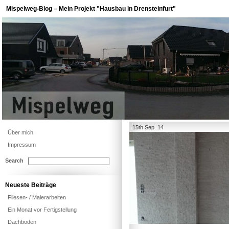
Mispelweg-Blog – Mein Projekt "Hausbau in Drensteinfurt"
15th Sep. 14
Über mich
Impressum
Search
Neueste Beiträge
Fliesen- / Malerarbeiten
Ein Monat vor Fertigstellung
Dachboden