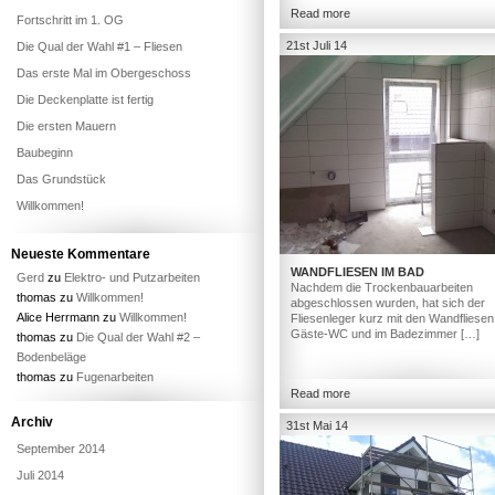
Read more
Fortschritt im 1. OG
21st Juli 14
Die Qual der Wahl #1 – Fliesen
Das erste Mal im Obergeschoss
Die Deckenplatte ist fertig
Die ersten Mauern
Baubeginn
Das Grundstück
Willkommen!
Neueste Kommentare
WANDFLIESEN IM BAD
Gerd
zu
Elektro- und Putzarbeiten
Nachdem die Trockenbauarbeiten
thomas
zu
Willkommen!
abgeschlossen wurden, hat sich der
Alice Herrmann
zu
Willkommen!
Fliesenleger kurz mit den Wandfliesen
Gäste-WC und im Badezimmer […]
thomas
zu
Die Qual der Wahl #2 –
Bodenbeläge
thomas
zu
Fugenarbeiten
Read more
Archiv
31st Mai 14
September 2014
Juli 2014