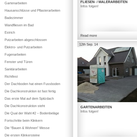
FLIESEN- / MALERARBEITEN
Gartenarbeiten
Infos folgen!
Hausanschlüsse und Pflasterarbeiten
Badezimmer
Wandfliesen im Bad
Estrich
Read more
Putzarbeiten abgeschlossen
12th Sep. 14
Elektro- und Putzarbeiten
Fugenarbeiten
Fenster und Türen
Sanitärarbeiten
Richtfest
Der Dachboden hat einen Fussboden
Die Dachkonstruktion ist fast fertig
Das erste Mal auf dem Spitzdach
Die Dachkonstruktion steht
GARTENARBEITEN
Infos folgen!
Die Qual der Wahl #2 – Bodenbeläge
Fortschritte beim Klinkern
Die “Bauen & Wohnen” Messe
Die ersten Klinkersteine