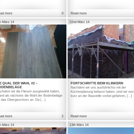
ad more
0
Read more
h März 14
22nd März 14
E QUAL DER WAHL #2 –
FORTSCHRITTE BEIM KLINKERN
ODENBELÄGE
Nachdem wir uns ausführlichst mit der
chdem wir die Fliesen ausgewählt hatten,
Küchenplanung befasst haben, sind wir noc
and als nächstes die Wahl der Bodenbeläge
kurz an der Baustelle vorbei gefahren, […]
r das Obergeschoss an. Da […]
ad more
2
Read more
h März 14
13th März 14