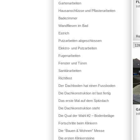
FL
Gartenarbeiten
In
Hausanschlüsse und Pflasterarbeiten
Badezimmer
Wandfliesen im Bad
Estrich
Re
Putzarbeiten abgeschlossen
12t
Elektro- und Putzarbeiten
Fugenarbeiten
Fenster und Türen
Sanitärarbeiten
Richtfest
Der Dachboden hat einen Fussboden
Die Dachkonstruktion ist fast fertig
Das erste Mal auf dem Spitzdach
Die Dachkonstruktion steht
G
In
Die Qual der Wahl #2 – Bodenbeläge
Fortschritte beim Klinkern
Die “Bauen & Wohnen” Messe
Die ersten Klinkersteine