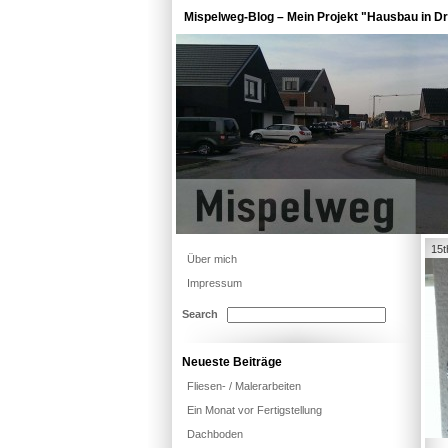
Mispelweg-Blog – Mein Projekt "Hausbau in Dr
15t
Über mich
Impressum
Search
Neueste Beiträge
Fliesen- / Malerarbeiten
Ein Monat vor Fertigstellung
Dachboden