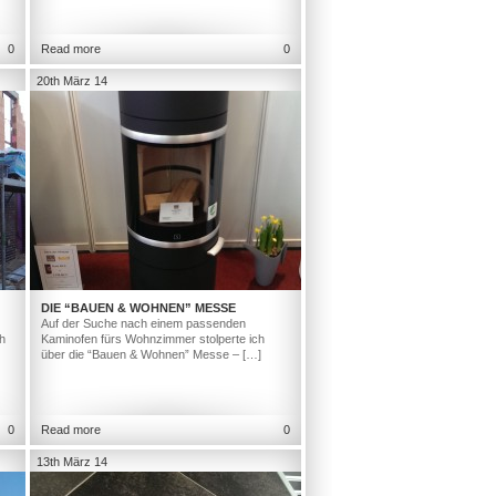
0
Read more
0
20th März 14
DIE “BAUEN & WOHNEN” MESSE
Auf der Suche nach einem passenden
h
Kaminofen fürs Wohnzimmer stolperte ich
über die “Bauen & Wohnen” Messe – […]
0
Read more
0
13th März 14