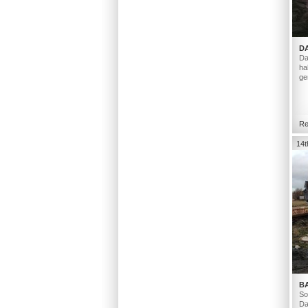
D
Da
ha
ge
Re
14t
B
So
Da