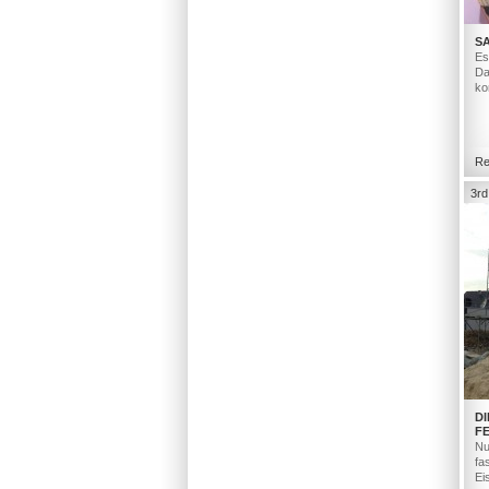
S
Es
Da
ko
Re
3rd
D
F
Nu
fa
Ei