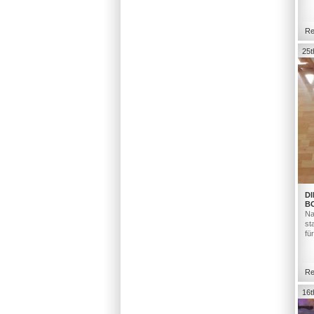
Re
25t
DI
B
Na
st
fü
Re
16t