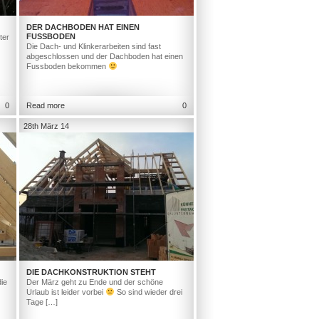
DER DACHBODEN HAT EINEN
FUSSBODEN
ter
Die Dach- und Klinkerarbeiten sind fast
abgeschlossen und der Dachboden hat einen
Fussboden bekommen
0
Read more
0
28th März 14
DIE DACHKONSTRUKTION STEHT
ie
Der März geht zu Ende und der schöne
Urlaub ist leider vorbei
So sind wieder drei
Tage […]