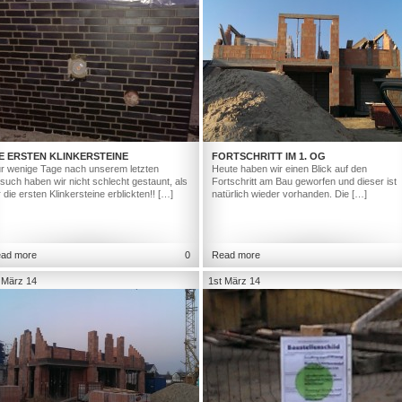
E ERSTEN KLINKERSTEINE
FORTSCHRITT IM 1. OG
r wenige Tage nach unserem letzten
Heute haben wir einen Blick auf den
such haben wir nicht schlecht gestaunt, als
Fortschritt am Bau geworfen und dieser ist
r die ersten Klinkersteine erblickten!! […]
natürlich wieder vorhanden. Die […]
ad more
0
Read more
 März 14
1st März 14