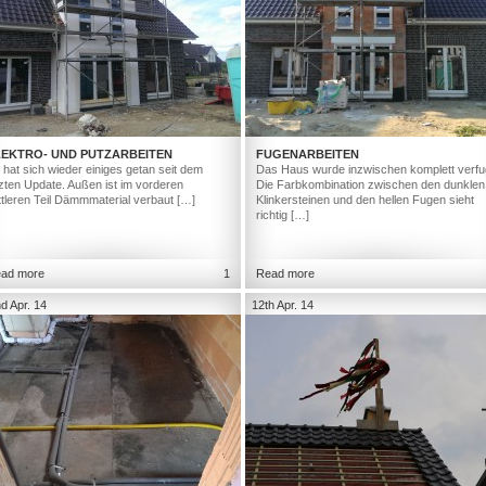
LEKTRO- UND PUTZARBEITEN
FUGENARBEITEN
 hat sich wieder einiges getan seit dem
Das Haus wurde inzwischen komplett verfu
tzten Update. Außen ist im vorderen
Die Farbkombination zwischen den dunklen
ttleren Teil Dämmmaterial verbaut […]
Klinkersteinen und den hellen Fugen sieht
richtig […]
ad more
1
Read more
d Apr. 14
12th Apr. 14