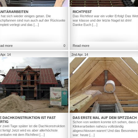
ANITÄRARBEITEN
RICHTFEST
 hat sich wieder einiges getan. Die
Das Richtfest war ein voller Erfolg! Das Wet
chpfannen sind nun auch auf der Rückseite
war klasse und der letzte Nagel ist drin!
mplett verlegt und das […]
Danke Euch […]
ad more
0
Read more
 Apr. 14
2nd Apr. 14
IE DACHKONSTRUKTION IST FAST
DAS ERSTE MAL AUF DEM SPITZDACH
ERTIG
Schon von weitem konnte ich sehen, dass d
r zwei Tage später ist die Dachkonstruktion
Klinkerarbeiten nahezu vollständig
st fertig! Jetzt wird es aber allerhöchste
abgeschlossen waren! Und das Besondere
senbahn mit dem Richtfest […]
war: heute […]