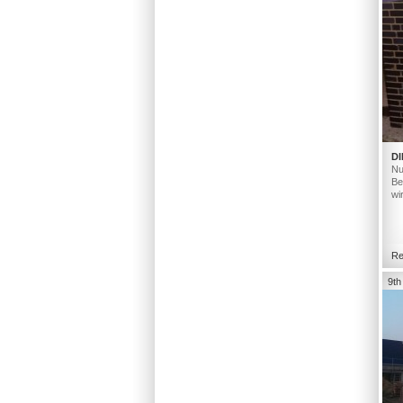
DI
Nu
Be
wi
Re
9th