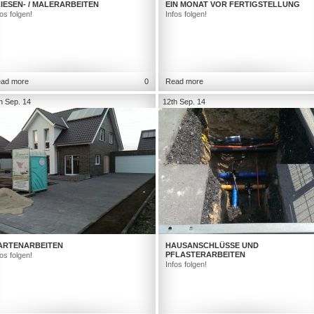
IESEN- / MALERARBEITEN
EIN MONAT VOR FERTIGSTELLUNG
fos folgen!
Infos folgen!
ad more
0
Read more
h Sep. 14
12th Sep. 14
ARTENARBEITEN
HAUSANSCHLÜSSE UND
PFLASTERARBEITEN
fos folgen!
Infos folgen!