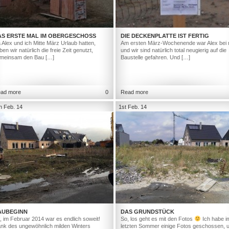
AS ERSTE MAL IM OBERGESCHOSS
DIE DECKENPLATTE IST FERTIG
 Alex und ich Mitte März Urlaub hatten,
Am ersten März-Wochenende war Alex bei 
ben wir natürlich die freie Zeit genutzt,
und wir sind natürlich total neugierig auf die
meinsam den Bau […]
Baustelle gefahren. Und […]
ad more
0
Read more
h Feb. 14
1st Feb. 14
AUBEGINN
DAS GRUNDSTÜCK
, im Februar 2014 war es endlich soweit!
So, los geht es mit den Fotos
Ich habe i
nk des ungewöhnlich milden Winters
letzten Sommer einige Fotos geschossen, 