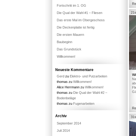
Re
Fortschritt im 1. OG
21s
Die Qual der Wahl #1 – Fliesen
Das erste Mal im Obergeschoss
Die Deckenplatte ist fertig
Die ersten Mauern
Baubeginn
Das Grundstück
Willkommen!
Neueste Kommentare
W
Gerd
zu
Elektro- und Putzarbeiten
Na
thomas
zu
Willkommen!
ab
Alice Herrmann
zu
Willkommen!
Fl
Gä
thomas
zu
Die Qual der Wahl #2 –
Bodenbeläge
thomas
zu
Fugenarbeiten
Re
Archiv
31s
September 2014
Juli 2014