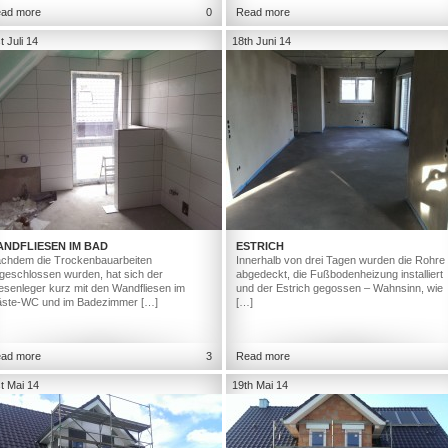
ad more
0
Read more
t Juli 14
18th Juni 14
ANDFLIESEN IM BAD
ESTRICH
chdem die Trockenbauarbeiten
Innerhalb von drei Tagen wurden die Rohre
geschlossen wurden, hat sich der
abgedeckt, die Fußbodenheizung installiert
iesenleger kurz mit den Wandfliesen im
und der Estrich gegossen – Wahnsinn, wie
ste-WC und im Badezimmer […]
[…]
ad more
3
Read more
t Mai 14
19th Mai 14