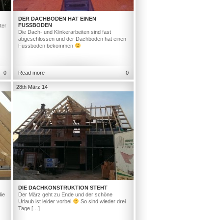
DER DACHBODEN HAT EINEN
FUSSBODEN
ter
Die Dach- und Klinkerarbeiten sind fast
abgeschlossen und der Dachboden hat einen
Fussboden bekommen
0
Read more
0
28th März 14
DIE DACHKONSTRUKTION STEHT
ie
Der März geht zu Ende und der schöne
Urlaub ist leider vorbei
So sind wieder drei
Tage […]