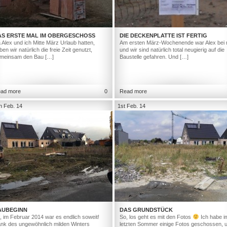
AS ERSTE MAL IM OBERGESCHOSS
DIE DECKENPLATTE IST FERTIG
 Alex und ich Mitte März Urlaub hatten,
Am ersten März-Wochenende war Alex bei 
ben wir natürlich die freie Zeit genutzt,
und wir sind natürlich total neugierig auf die
meinsam den Bau […]
Baustelle gefahren. Und […]
ad more
0
Read more
h Feb. 14
1st Feb. 14
AUBEGINN
DAS GRUNDSTÜCK
, im Februar 2014 war es endlich soweit!
So, los geht es mit den Fotos
Ich habe i
nk des ungewöhnlich milden Winters
letzten Sommer einige Fotos geschossen, 