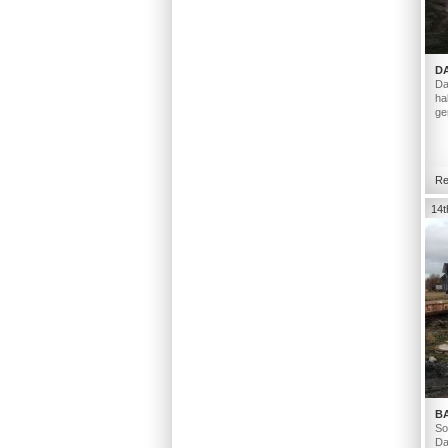
D
Da
ha
ge
Re
14t
B
So
Da