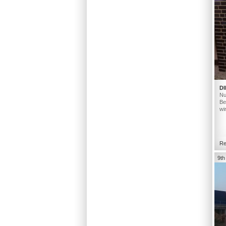
DI
Nu
Be
wi
Re
9th