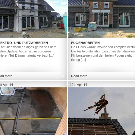
LEKTRO- UND PUTZARBEITEN
FUGENARBEITEN
 hat sich wieder einiges getan seit dem
Das Haus wurde inzwischen komplett verfu
tzten Update. Außen ist im vorderen
Die Farbkombination zwischen den dunklen
ttleren Teil Dämmmaterial verbaut […]
Klinkersteinen und den hellen Fugen sieht
richtig […]
ad more
1
Read more
d Apr. 14
12th Apr. 14