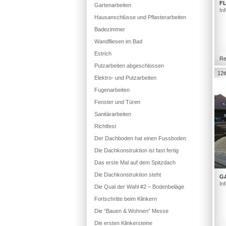
FL
Gartenarbeiten
In
Hausanschlüsse und Pflasterarbeiten
Badezimmer
Wandfliesen im Bad
Estrich
Re
Putzarbeiten abgeschlossen
12t
Elektro- und Putzarbeiten
Fugenarbeiten
Fenster und Türen
Sanitärarbeiten
Richtfest
Der Dachboden hat einen Fussboden
Die Dachkonstruktion ist fast fertig
Das erste Mal auf dem Spitzdach
Die Dachkonstruktion steht
G
In
Die Qual der Wahl #2 – Bodenbeläge
Fortschritte beim Klinkern
Die “Bauen & Wohnen” Messe
Die ersten Klinkersteine