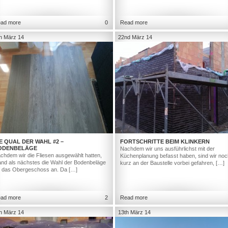
ad more
0
Read more
h März 14
22nd März 14
E QUAL DER WAHL #2 –
FORTSCHRITTE BEIM KLINKERN
ODENBELÄGE
Nachdem wir uns ausführlichst mit der
chdem wir die Fliesen ausgewählt hatten,
Küchenplanung befasst haben, sind wir noc
and als nächstes die Wahl der Bodenbeläge
kurz an der Baustelle vorbei gefahren, […]
r das Obergeschoss an. Da […]
ad more
2
Read more
h März 14
13th März 14