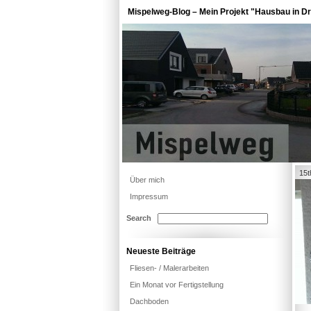
Mispelweg-Blog – Mein Projekt "Hausbau in Dr
15t
Über mich
Impressum
Search
Neueste Beiträge
Fliesen- / Malerarbeiten
Ein Monat vor Fertigstellung
Dachboden