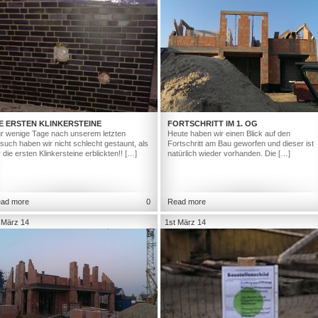
E ERSTEN KLINKERSTEINE
FORTSCHRITT IM 1. OG
r wenige Tage nach unserem letzten
Heute haben wir einen Blick auf den
such haben wir nicht schlecht gestaunt, als
Fortschritt am Bau geworfen und dieser ist
r die ersten Klinkersteine erblickten!! […]
natürlich wieder vorhanden. Die […]
ad more
0
Read more
 März 14
1st März 14