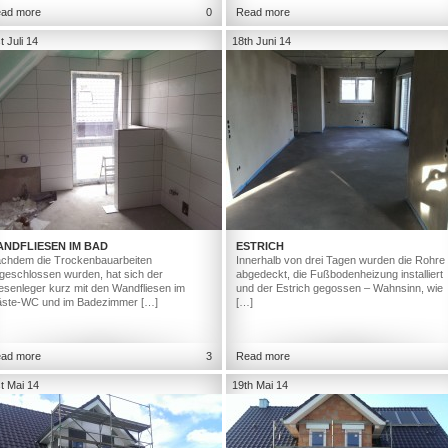
ad more
0
Read more
t Juli 14
18th Juni 14
ANDFLIESEN IM BAD
ESTRICH
chdem die Trockenbauarbeiten
Innerhalb von drei Tagen wurden die Rohre
geschlossen wurden, hat sich der
abgedeckt, die Fußbodenheizung installiert
iesenleger kurz mit den Wandfliesen im
und der Estrich gegossen – Wahnsinn, wie
ste-WC und im Badezimmer […]
[…]
ad more
3
Read more
t Mai 14
19th Mai 14