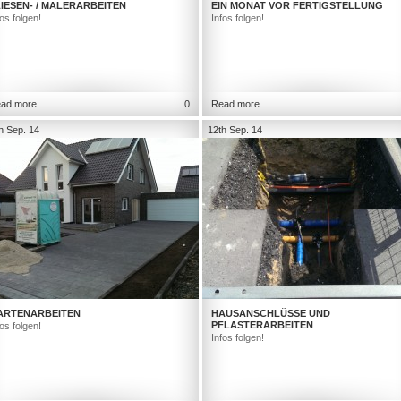
IESEN- / MALERARBEITEN
EIN MONAT VOR FERTIGSTELLUNG
fos folgen!
Infos folgen!
ad more
0
Read more
h Sep. 14
12th Sep. 14
ARTENARBEITEN
HAUSANSCHLÜSSE UND
PFLASTERARBEITEN
fos folgen!
Infos folgen!