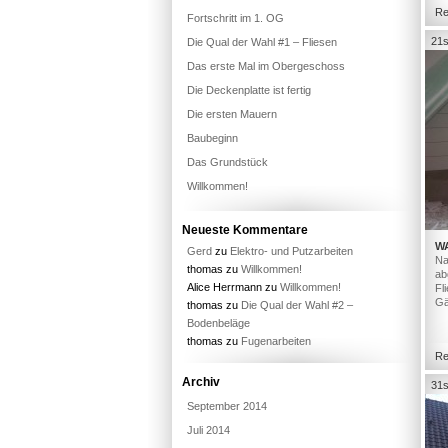
Re
Fortschritt im 1. OG
21s
Die Qual der Wahl #1 – Fliesen
Das erste Mal im Obergeschoss
Die Deckenplatte ist fertig
Die ersten Mauern
Baubeginn
Das Grundstück
Willkommen!
Neueste Kommentare
W
Gerd
zu
Elektro- und Putzarbeiten
Na
thomas
zu
Willkommen!
ab
Alice Herrmann
zu
Willkommen!
Fl
Gä
thomas
zu
Die Qual der Wahl #2 –
Bodenbeläge
thomas
zu
Fugenarbeiten
Re
Archiv
31s
September 2014
Juli 2014