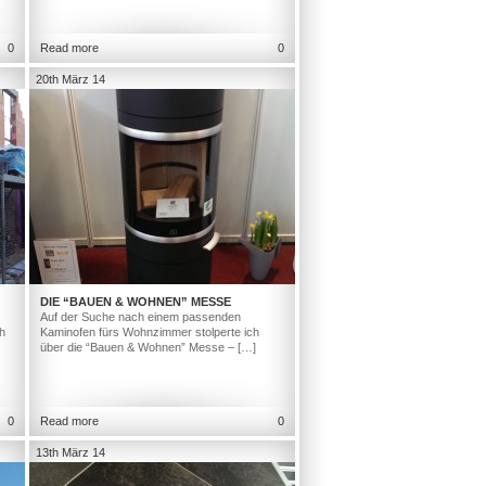
0
Read more
0
20th März 14
DIE “BAUEN & WOHNEN” MESSE
Auf der Suche nach einem passenden
h
Kaminofen fürs Wohnzimmer stolperte ich
über die “Bauen & Wohnen” Messe – […]
0
Read more
0
13th März 14