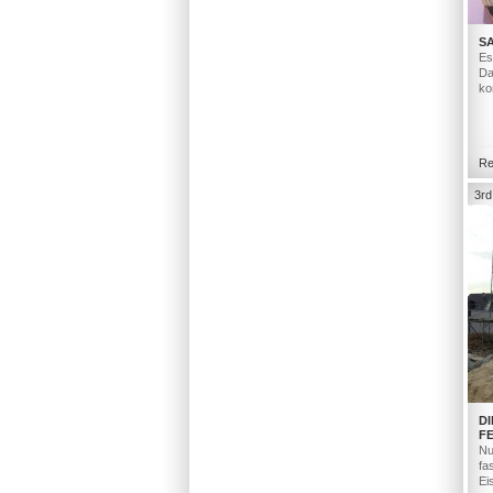
S
Es
Da
ko
Re
3rd
D
F
Nu
fa
Ei