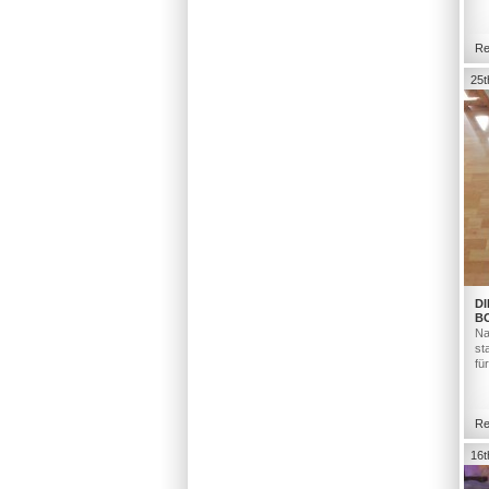
Re
25t
DI
B
Na
st
fü
Re
16t