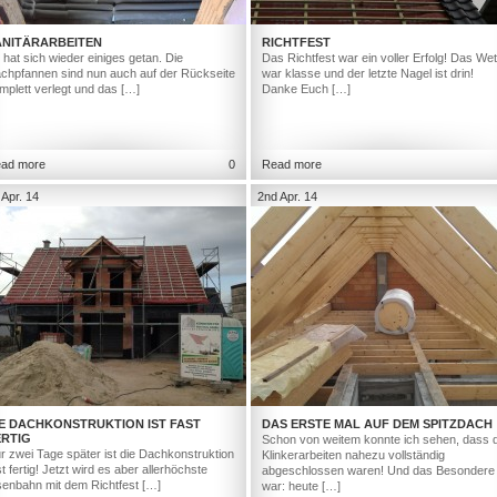
ANITÄRARBEITEN
RICHTFEST
 hat sich wieder einiges getan. Die
Das Richtfest war ein voller Erfolg! Das Wet
chpfannen sind nun auch auf der Rückseite
war klasse und der letzte Nagel ist drin!
mplett verlegt und das […]
Danke Euch […]
ad more
0
Read more
 Apr. 14
2nd Apr. 14
IE DACHKONSTRUKTION IST FAST
DAS ERSTE MAL AUF DEM SPITZDACH
ERTIG
Schon von weitem konnte ich sehen, dass d
r zwei Tage später ist die Dachkonstruktion
Klinkerarbeiten nahezu vollständig
st fertig! Jetzt wird es aber allerhöchste
abgeschlossen waren! Und das Besondere
senbahn mit dem Richtfest […]
war: heute […]