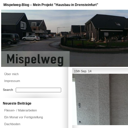
Mispelweg-Blog – Mein Projekt "Hausbau in Drensteinfurt"
15th Sep. 14
Über mich
Impressum
Search
Neueste Beiträge
Fliesen- / Malerarbeiten
Ein Monat vor Fertigstellung
Dachboden