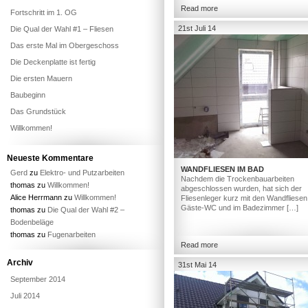
Read more
Fortschritt im 1. OG
21st Juli 14
Die Qual der Wahl #1 – Fliesen
Das erste Mal im Obergeschoss
Die Deckenplatte ist fertig
Die ersten Mauern
Baubeginn
Das Grundstück
Willkommen!
Neueste Kommentare
WANDFLIESEN IM BAD
Gerd
zu
Elektro- und Putzarbeiten
Nachdem die Trockenbauarbeiten
thomas
zu
Willkommen!
abgeschlossen wurden, hat sich der
Alice Herrmann
zu
Willkommen!
Fliesenleger kurz mit den Wandfliesen
Gäste-WC und im Badezimmer […]
thomas
zu
Die Qual der Wahl #2 –
Bodenbeläge
thomas
zu
Fugenarbeiten
Read more
Archiv
31st Mai 14
September 2014
Juli 2014