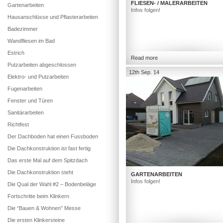
FLIESEN- / MALERARBEITEN
Gartenarbeiten
Infos folgen!
Hausanschlüsse und Pflasterarbeiten
Badezimmer
Wandfliesen im Bad
Estrich
Read more
Putzarbeiten abgeschlossen
12th Sep. 14
Elektro- und Putzarbeiten
Fugenarbeiten
Fenster und Türen
Sanitärarbeiten
Richtfest
Der Dachboden hat einen Fussboden
Die Dachkonstruktion ist fast fertig
Das erste Mal auf dem Spitzdach
Die Dachkonstruktion steht
GARTENARBEITEN
Infos folgen!
Die Qual der Wahl #2 – Bodenbeläge
Fortschritte beim Klinkern
Die “Bauen & Wohnen” Messe
Die ersten Klinkersteine