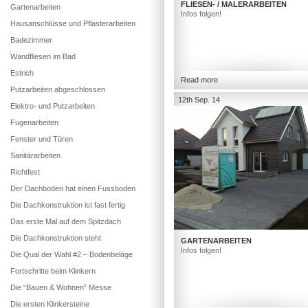
FLIESEN- / MALERARBEITEN
Gartenarbeiten
Infos folgen!
Hausanschlüsse und Pflasterarbeiten
Badezimmer
Wandfliesen im Bad
Estrich
Read more
Putzarbeiten abgeschlossen
12th Sep. 14
Elektro- und Putzarbeiten
Fugenarbeiten
Fenster und Türen
Sanitärarbeiten
Richtfest
Der Dachboden hat einen Fussboden
Die Dachkonstruktion ist fast fertig
Das erste Mal auf dem Spitzdach
Die Dachkonstruktion steht
GARTENARBEITEN
Infos folgen!
Die Qual der Wahl #2 – Bodenbeläge
Fortschritte beim Klinkern
Die “Bauen & Wohnen” Messe
Die ersten Klinkersteine