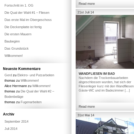
Read more
Fortschritt im 1. OG
21st Juli 14
Die Qual der Wahl #1 – Fliesen
Das erste Mal im Obergeschoss
Die Deckenplatte ist fertig
Die ersten Mauern
Baubeginn
Das Grundstück
Willkommen!
Neueste Kommentare
WANDFLIESEN IM BAD
Gerd
zu
Elektro- und Putzarbeiten
Nachdem die Trockenbauarbeiten
thomas
zu
Willkommen!
abgeschlossen wurden, hat sich der
Alice Herrmann
zu
Willkommen!
Fliesenleger kurz mit den Wandfliesen
Gäste-WC und im Badezimmer […]
thomas
zu
Die Qual der Wahl #2 –
Bodenbeläge
thomas
zu
Fugenarbeiten
Read more
Archiv
31st Mai 14
September 2014
Juli 2014