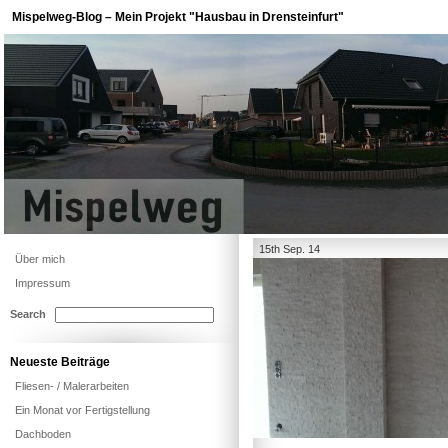
Mispelweg-Blog – Mein Projekt "Hausbau in Drensteinfurt"
15th Sep. 14
Über mich
Impressum
Search
Neueste Beiträge
Fliesen- / Malerarbeiten
Ein Monat vor Fertigstellung
Dachboden