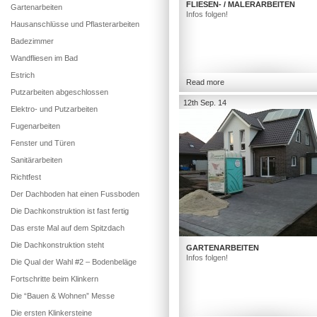
FLIESEN- / MALERARBEITEN
Gartenarbeiten
Infos folgen!
Hausanschlüsse und Pflasterarbeiten
Badezimmer
Wandfliesen im Bad
Estrich
Read more
Putzarbeiten abgeschlossen
12th Sep. 14
Elektro- und Putzarbeiten
Fugenarbeiten
Fenster und Türen
Sanitärarbeiten
Richtfest
Der Dachboden hat einen Fussboden
Die Dachkonstruktion ist fast fertig
Das erste Mal auf dem Spitzdach
Die Dachkonstruktion steht
GARTENARBEITEN
Infos folgen!
Die Qual der Wahl #2 – Bodenbeläge
Fortschritte beim Klinkern
Die “Bauen & Wohnen” Messe
Die ersten Klinkersteine