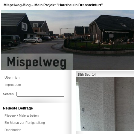
Mispelweg-Blog – Mein Projekt "Hausbau in Drensteinfurt"
15th Sep. 14
Über mich
Impressum
Search
Neueste Beiträge
Fliesen- / Malerarbeiten
Ein Monat vor Fertigstellung
Dachboden