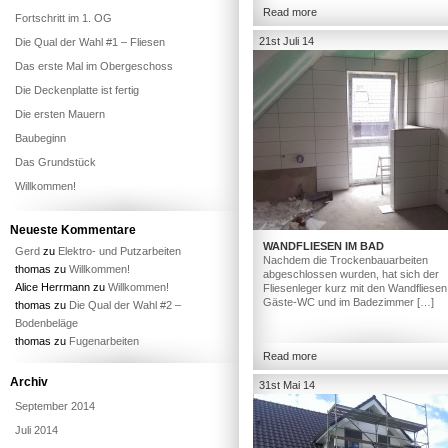
Read more
Fortschritt im 1. OG
21st Juli 14
Die Qual der Wahl #1 – Fliesen
Das erste Mal im Obergeschoss
Die Deckenplatte ist fertig
Die ersten Mauern
Baubeginn
Das Grundstück
Willkommen!
Neueste Kommentare
WANDFLIESEN IM BAD
Gerd
zu
Elektro- und Putzarbeiten
Nachdem die Trockenbauarbeiten
thomas
zu
Willkommen!
abgeschlossen wurden, hat sich der
Alice Herrmann
zu
Willkommen!
Fliesenleger kurz mit den Wandfliesen
Gäste-WC und im Badezimmer […]
thomas
zu
Die Qual der Wahl #2 –
Bodenbeläge
thomas
zu
Fugenarbeiten
Read more
Archiv
31st Mai 14
September 2014
Juli 2014