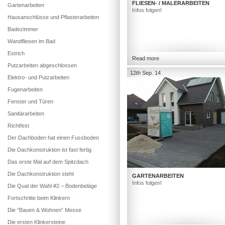
FLIESEN- / MALERARBEITEN
Gartenarbeiten
Infos folgen!
Hausanschlüsse und Pflasterarbeiten
Badezimmer
Wandfliesen im Bad
Estrich
Read more
Putzarbeiten abgeschlossen
12th Sep. 14
Elektro- und Putzarbeiten
Fugenarbeiten
Fenster und Türen
Sanitärarbeiten
Richtfest
Der Dachboden hat einen Fussboden
Die Dachkonstruktion ist fast fertig
Das erste Mal auf dem Spitzdach
Die Dachkonstruktion steht
GARTENARBEITEN
Infos folgen!
Die Qual der Wahl #2 – Bodenbeläge
Fortschritte beim Klinkern
Die “Bauen & Wohnen” Messe
Die ersten Klinkersteine