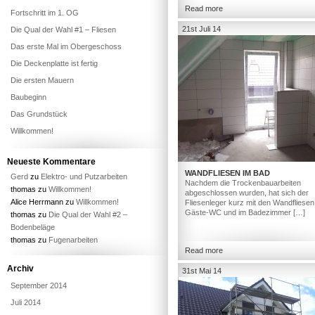
Read more
Fortschritt im 1. OG
21st Juli 14
Die Qual der Wahl #1 – Fliesen
Das erste Mal im Obergeschoss
Die Deckenplatte ist fertig
Die ersten Mauern
Baubeginn
Das Grundstück
Willkommen!
Neueste Kommentare
WANDFLIESEN IM BAD
Gerd
zu
Elektro- und Putzarbeiten
Nachdem die Trockenbauarbeiten
thomas
zu
Willkommen!
abgeschlossen wurden, hat sich der
Alice Herrmann
zu
Willkommen!
Fliesenleger kurz mit den Wandfliesen
Gäste-WC und im Badezimmer […]
thomas
zu
Die Qual der Wahl #2 –
Bodenbeläge
thomas
zu
Fugenarbeiten
Read more
Archiv
31st Mai 14
September 2014
Juli 2014