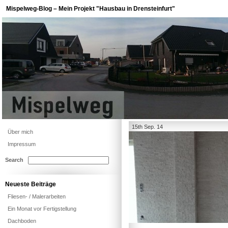
Mispelweg-Blog – Mein Projekt "Hausbau in Drensteinfurt"
15th Sep. 14
Über mich
Impressum
Search
Neueste Beiträge
Fliesen- / Malerarbeiten
Ein Monat vor Fertigstellung
Dachboden