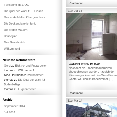
Read more
Fortschritt im 1. OG
21st Juli 14
Die Qual der Wahl #1 – Fliesen
Das erste Mal im Obergeschoss
Die Deckenplatte ist fertig
Die ersten Mauern
Baubeginn
Das Grundstück
Willkommen!
Neueste Kommentare
WANDFLIESEN IM BAD
Gerd
zu
Elektro- und Putzarbeiten
Nachdem die Trockenbauarbeiten
thomas
zu
Willkommen!
abgeschlossen wurden, hat sich der
Alice Herrmann
zu
Willkommen!
Fliesenleger kurz mit den Wandfliesen
Gäste-WC und im Badezimmer […]
thomas
zu
Die Qual der Wahl #2 –
Bodenbeläge
thomas
zu
Fugenarbeiten
Read more
Archiv
31st Mai 14
September 2014
Juli 2014