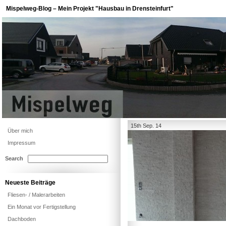
Mispelweg-Blog – Mein Projekt "Hausbau in Drensteinfurt"
15th Sep. 14
Über mich
Impressum
Search
Neueste Beiträge
Fliesen- / Malerarbeiten
Ein Monat vor Fertigstellung
Dachboden