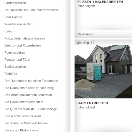
FLIESEN- / MALERARBEITEN
Gartenarbeiten
Infos folgen!
Hausanschlüsse und Pflasterarbeiten
Badezimmer
Wandfliesen im Bad
Estrich
Read more
Putzarbeiten abgeschlossen
12th Sep. 14
Elektro- und Putzarbeiten
Fugenarbeiten
Fenster und Türen
Sanitärarbeiten
Richtfest
Der Dachboden hat einen Fussboden
Die Dachkonstruktion ist fast fertig
Das erste Mal auf dem Spitzdach
Die Dachkonstruktion steht
GARTENARBEITEN
Infos folgen!
Die Qual der Wahl #2 – Bodenbeläge
Fortschritte beim Klinkern
Die “Bauen & Wohnen” Messe
Die ersten Klinkersteine