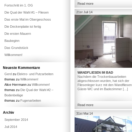
Read more
Fortschritt im 1. OG
21st Juli 14
Die Qual der Wahl #1 – Fliesen
Das erste Mal im Obergeschoss
Die Deckenplatte ist fertig
Die ersten Mauern
Baubeginn
Das Grundstück
Willkommen!
Neueste Kommentare
WANDFLIESEN IM BAD
Gerd
zu
Elektro- und Putzarbeiten
Nachdem die Trockenbauarbeiten
thomas
zu
Willkommen!
abgeschlossen wurden, hat sich der
Alice Herrmann
zu
Willkommen!
Fliesenleger kurz mit den Wandfliesen
Gäste-WC und im Badezimmer […]
thomas
zu
Die Qual der Wahl #2 –
Bodenbeläge
thomas
zu
Fugenarbeiten
Read more
Archiv
31st Mai 14
September 2014
Juli 2014