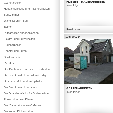
FLIESEN- / MALERARBEITEN
Gartenarbeiten
Infos folgen!
Hausanschlüsse und Pflasterarbeiten
Badezimmer
Wandfliesen im Bad
Estrich
Read more
Putzarbeiten abgeschlossen
12th Sep. 14
Elektro- und Putzarbeiten
Fugenarbeiten
Fenster und Türen
Sanitärarbeiten
Richtfest
Der Dachboden hat einen Fussboden
Die Dachkonstruktion ist fast fertig
Das erste Mal auf dem Spitzdach
Die Dachkonstruktion steht
GARTENARBEITEN
Infos folgen!
Die Qual der Wahl #2 – Bodenbeläge
Fortschritte beim Klinkern
Die “Bauen & Wohnen” Messe
Die ersten Klinkersteine