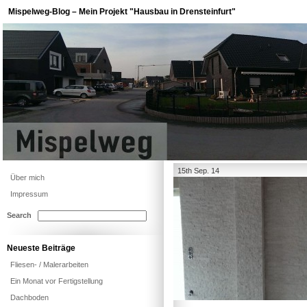
Mispelweg-Blog – Mein Projekt "Hausbau in Drensteinfurt"
15th Sep. 14
Über mich
Impressum
Search
Neueste Beiträge
Fliesen- / Malerarbeiten
Ein Monat vor Fertigstellung
Dachboden