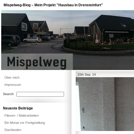
Mispelweg-Blog – Mein Projekt "Hausbau in Drensteinfurt"
15th Sep. 14
Über mich
Impressum
Search
Neueste Beiträge
Fliesen- / Malerarbeiten
Ein Monat vor Fertigstellung
Dachboden