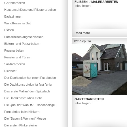
FLIESEN- / MALERARBEITEN
Gartenarbeiten
Infos folgen!
Hausanschlüsse und Pflasterarbeiten
Badezimmer
Wandfliesen im Bad
Estrich
Read more
Putzarbeiten abgeschlossen
12th Sep. 14
Elektro- und Putzarbeiten
Fugenarbeiten
Fenster und Türen
Sanitärarbeiten
Richtfest
Der Dachboden hat einen Fussboden
Die Dachkonstruktion ist fast fertig
Das erste Mal auf dem Spitzdach
Die Dachkonstruktion steht
GARTENARBEITEN
Infos folgen!
Die Qual der Wahl #2 – Bodenbeläge
Fortschritte beim Klinkern
Die “Bauen & Wohnen” Messe
Die ersten Klinkersteine