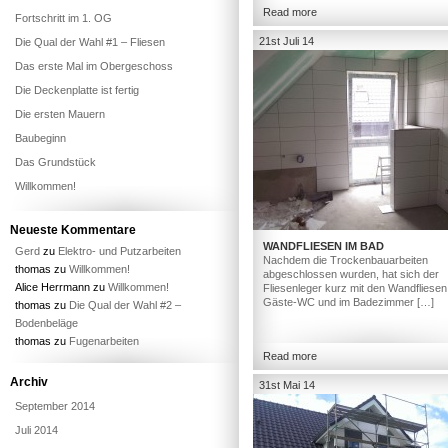
Read more
Fortschritt im 1. OG
21st Juli 14
Die Qual der Wahl #1 – Fliesen
Das erste Mal im Obergeschoss
Die Deckenplatte ist fertig
Die ersten Mauern
Baubeginn
Das Grundstück
Willkommen!
Neueste Kommentare
WANDFLIESEN IM BAD
Gerd
zu
Elektro- und Putzarbeiten
Nachdem die Trockenbauarbeiten
thomas
zu
Willkommen!
abgeschlossen wurden, hat sich der
Alice Herrmann
zu
Willkommen!
Fliesenleger kurz mit den Wandfliesen
Gäste-WC und im Badezimmer […]
thomas
zu
Die Qual der Wahl #2 –
Bodenbeläge
thomas
zu
Fugenarbeiten
Read more
Archiv
31st Mai 14
September 2014
Juli 2014