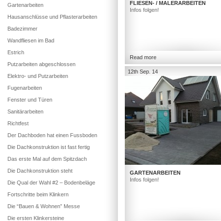
FLIESEN- / MALERARBEITEN
Gartenarbeiten
Infos folgen!
Hausanschlüsse und Pflasterarbeiten
Badezimmer
Wandfliesen im Bad
Estrich
Read more
Putzarbeiten abgeschlossen
12th Sep. 14
Elektro- und Putzarbeiten
Fugenarbeiten
Fenster und Türen
Sanitärarbeiten
Richtfest
Der Dachboden hat einen Fussboden
Die Dachkonstruktion ist fast fertig
Das erste Mal auf dem Spitzdach
Die Dachkonstruktion steht
GARTENARBEITEN
Infos folgen!
Die Qual der Wahl #2 – Bodenbeläge
Fortschritte beim Klinkern
Die “Bauen & Wohnen” Messe
Die ersten Klinkersteine