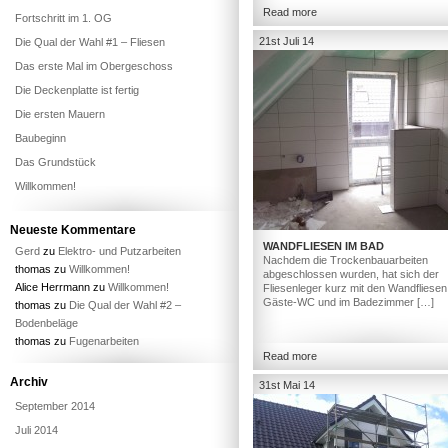
Read more
Fortschritt im 1. OG
21st Juli 14
Die Qual der Wahl #1 – Fliesen
Das erste Mal im Obergeschoss
Die Deckenplatte ist fertig
Die ersten Mauern
Baubeginn
Das Grundstück
Willkommen!
Neueste Kommentare
WANDFLIESEN IM BAD
Gerd
zu
Elektro- und Putzarbeiten
Nachdem die Trockenbauarbeiten
thomas
zu
Willkommen!
abgeschlossen wurden, hat sich der
Alice Herrmann
zu
Willkommen!
Fliesenleger kurz mit den Wandfliesen
Gäste-WC und im Badezimmer […]
thomas
zu
Die Qual der Wahl #2 –
Bodenbeläge
thomas
zu
Fugenarbeiten
Read more
Archiv
31st Mai 14
September 2014
Juli 2014