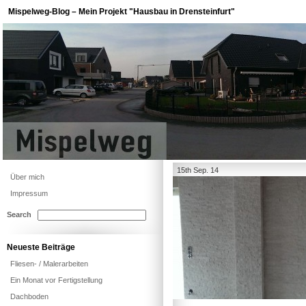
Mispelweg-Blog – Mein Projekt "Hausbau in Drensteinfurt"
15th Sep. 14
Über mich
Impressum
Search
Neueste Beiträge
Fliesen- / Malerarbeiten
Ein Monat vor Fertigstellung
Dachboden