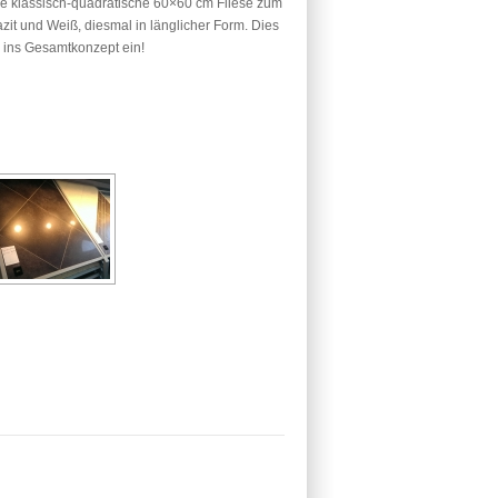
kle klassisch-quadratische 60×60 cm Fliese zum
it und Weiß, diesmal in länglicher Form. Dies
 ins Gesamtkonzept ein!