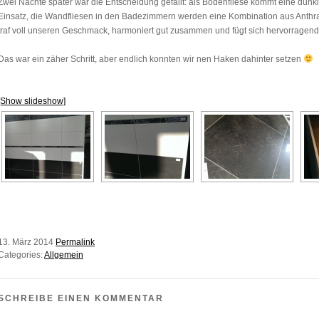
Zwei Nächte später war die Entscheidung gefällt: als Bodenfliese kommt eine dun
Einsatz, die Wandfliesen in den Badezimmern werden eine Kombination aus Anthraz
traf voll unseren Geschmack, harmoniert gut zusammen und fügt sich hervorragend
Das war ein zäher Schritt, aber endlich konnten wir nen Haken dahinter setzen
[Show slideshow]
13. März 2014
Permalink
Categories:
Allgemein
SCHREIBE EINEN KOMMENTAR