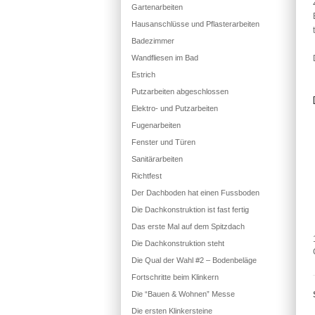
Gartenarbeiten
Hausanschlüsse und Pflasterarbeiten
Badezimmer
Wandfliesen im Bad
Estrich
Putzarbeiten abgeschlossen
Elektro- und Putzarbeiten
Fugenarbeiten
Fenster und Türen
Sanitärarbeiten
Richtfest
Der Dachboden hat einen Fussboden
Die Dachkonstruktion ist fast fertig
Das erste Mal auf dem Spitzdach
Die Dachkonstruktion steht
Die Qual der Wahl #2 – Bodenbeläge
Fortschritte beim Klinkern
Die “Bauen & Wohnen” Messe
Die ersten Klinkersteine