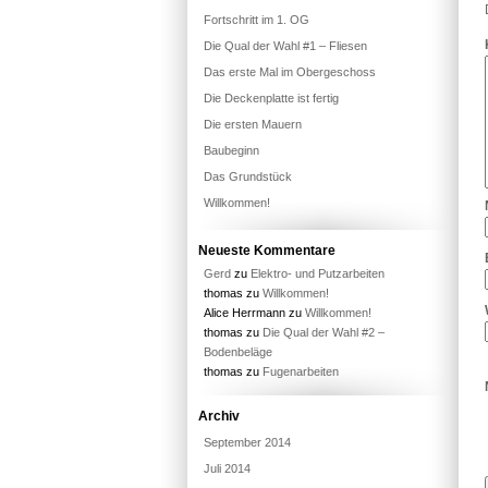
Fortschritt im 1. OG
Die Qual der Wahl #1 – Fliesen
Das erste Mal im Obergeschoss
Die Deckenplatte ist fertig
Die ersten Mauern
Baubeginn
Das Grundstück
Willkommen!
Neueste Kommentare
Gerd
zu
Elektro- und Putzarbeiten
thomas
zu
Willkommen!
Alice Herrmann
zu
Willkommen!
thomas
zu
Die Qual der Wahl #2 –
Bodenbeläge
thomas
zu
Fugenarbeiten
Archiv
September 2014
Juli 2014