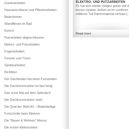
ELEKTRO- UND PUTZARBEITEN
Gartenarbeiten
Es hat sich wieder einiges getan seit
Hausanschlüsse und Pflasterarbeiten
letzten Update. Außen ist im vorderen
mittleren Teil Dämmmaterial verbaut [
Badezimmer
Wandfliesen im Bad
Estrich
Read more
Putzarbeiten abgeschlossen
Elektro- und Putzarbeiten
Fugenarbeiten
Fenster und Türen
Sanitärarbeiten
Richtfest
Der Dachboden hat einen Fussboden
Die Dachkonstruktion ist fast fertig
Das erste Mal auf dem Spitzdach
Die Dachkonstruktion steht
Die Qual der Wahl #2 – Bodenbeläge
Fortschritte beim Klinkern
Die “Bauen & Wohnen” Messe
Die ersten Klinkersteine