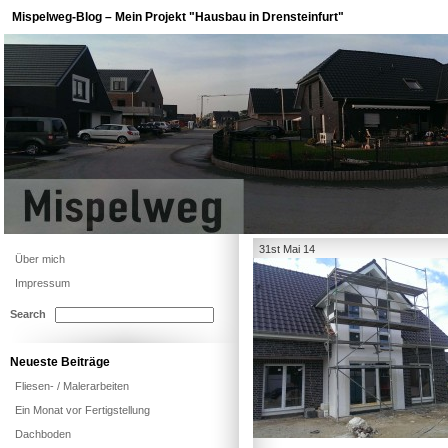
Mispelweg-Blog – Mein Projekt "Hausbau in Drensteinfurt"
31st Mai 14
Über mich
Impressum
Search
Neueste Beiträge
Fliesen- / Malerarbeiten
Ein Monat vor Fertigstellung
Dachboden