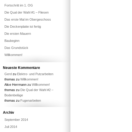
Fortschritt im 1. OG
Die Qual der Wahl #1 – Fliesen
Das erste Mal im Obergeschoss
Die Deckenplatte ist fertig
Die ersten Mauern
Baubeginn
Das Grundstück
Willkommen!
Neueste Kommentare
Gerd
zu
Elektro- und Putzarbeiten
thomas
zu
Willkommen!
Alice Herrmann
zu
Willkommen!
thomas
zu
Die Qual der Wahl #2 –
Bodenbeläge
thomas
zu
Fugenarbeiten
Archiv
September 2014
Juli 2014