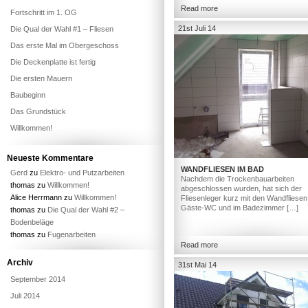
Read more
Fortschritt im 1. OG
21st Juli 14
Die Qual der Wahl #1 – Fliesen
Das erste Mal im Obergeschoss
Die Deckenplatte ist fertig
Die ersten Mauern
Baubeginn
Das Grundstück
Willkommen!
Neueste Kommentare
WANDFLIESEN IM BAD
Gerd
zu
Elektro- und Putzarbeiten
Nachdem die Trockenbauarbeiten
thomas
zu
Willkommen!
abgeschlossen wurden, hat sich der
Alice Herrmann
zu
Willkommen!
Fliesenleger kurz mit den Wandfliesen
Gäste-WC und im Badezimmer […]
thomas
zu
Die Qual der Wahl #2 –
Bodenbeläge
thomas
zu
Fugenarbeiten
Read more
Archiv
31st Mai 14
September 2014
Juli 2014