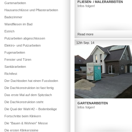
FLIESEN- / MALERARBEITEN
Gartenarbeiten
Infos folgen!
Hausanschlüsse und Pflasterarbeiten
Badezimmer
Wandfliesen im Bad
Estrich
Read more
Putzarbeiten abgeschlossen
12th Sep. 14
Elektro- und Putzarbeiten
Fugenarbeiten
Fenster und Türen
Sanitärarbeiten
Richtfest
Der Dachboden hat einen Fussboden
Die Dachkonstruktion ist fast fertig
Das erste Mal auf dem Spitzdach
Die Dachkonstruktion steht
GARTENARBEITEN
Infos folgen!
Die Qual der Wahl #2 – Bodenbeläge
Fortschritte beim Klinkern
Die “Bauen & Wohnen” Messe
Die ersten Klinkersteine