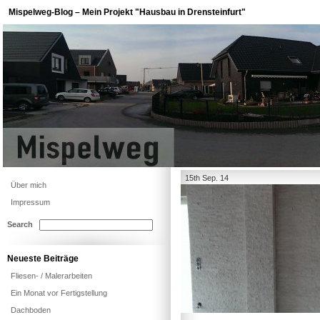
Mispelweg-Blog – Mein Projekt "Hausbau in Drensteinfurt"
15th Sep. 14
Über mich
Impressum
Search
Neueste Beiträge
Fliesen- / Malerarbeiten
Ein Monat vor Fertigstellung
Dachboden