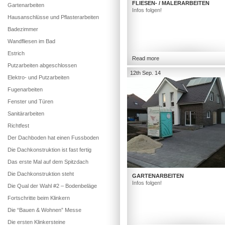
FLIESEN- / MALERARBEITEN
Gartenarbeiten
Infos folgen!
Hausanschlüsse und Pflasterarbeiten
Badezimmer
Wandfliesen im Bad
Estrich
Read more
Putzarbeiten abgeschlossen
12th Sep. 14
Elektro- und Putzarbeiten
Fugenarbeiten
Fenster und Türen
Sanitärarbeiten
Richtfest
Der Dachboden hat einen Fussboden
Die Dachkonstruktion ist fast fertig
Das erste Mal auf dem Spitzdach
Die Dachkonstruktion steht
GARTENARBEITEN
Infos folgen!
Die Qual der Wahl #2 – Bodenbeläge
Fortschritte beim Klinkern
Die “Bauen & Wohnen” Messe
Die ersten Klinkersteine