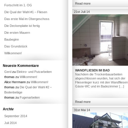
Read more
Fortschritt im 1. OG
21st Juli 14
Die Qual der Wahl #1 – Fliesen
Das erste Mal im Obergeschoss
Die Deckenplatte ist fertig
Die ersten Mauern
Baubeginn
Das Grundstück
Willkommen!
Neueste Kommentare
WANDFLIESEN IM BAD
Gerd
zu
Elektro- und Putzarbeiten
Nachdem die Trockenbauarbeiten
thomas
zu
Willkommen!
abgeschlossen wurden, hat sich der
Alice Herrmann
zu
Willkommen!
Fliesenleger kurz mit den Wandfliesen
Gäste-WC und im Badezimmer […]
thomas
zu
Die Qual der Wahl #2 –
Bodenbeläge
thomas
zu
Fugenarbeiten
Read more
Archiv
31st Mai 14
September 2014
Juli 2014