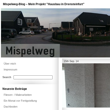
Mispelweg-Blog – Mein Projekt "Hausbau in Drensteinfurt"
15th Sep. 14
Über mich
Impressum
Search
Neueste Beiträge
Fliesen- / Malerarbeiten
Ein Monat vor Fertigstellung
Dachboden