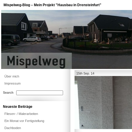
Mispelweg-Blog – Mein Projekt "Hausbau in Drensteinfurt"
15th Sep. 14
Über mich
Impressum
Search
Neueste Beiträge
Fliesen- / Malerarbeiten
Ein Monat vor Fertigstellung
Dachboden