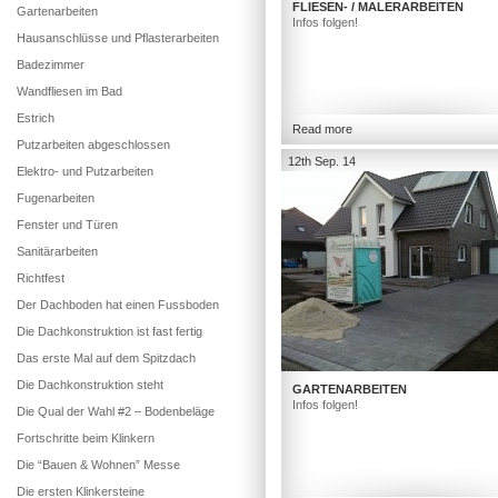
FLIESEN- / MALERARBEITEN
Gartenarbeiten
Infos folgen!
Hausanschlüsse und Pflasterarbeiten
Badezimmer
Wandfliesen im Bad
Estrich
Read more
Putzarbeiten abgeschlossen
12th Sep. 14
Elektro- und Putzarbeiten
Fugenarbeiten
Fenster und Türen
Sanitärarbeiten
Richtfest
Der Dachboden hat einen Fussboden
Die Dachkonstruktion ist fast fertig
Das erste Mal auf dem Spitzdach
Die Dachkonstruktion steht
GARTENARBEITEN
Infos folgen!
Die Qual der Wahl #2 – Bodenbeläge
Fortschritte beim Klinkern
Die “Bauen & Wohnen” Messe
Die ersten Klinkersteine