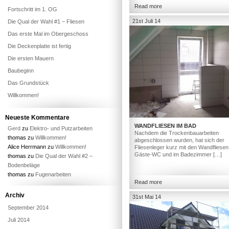
Read more
Fortschritt im 1. OG
21st Juli 14
Die Qual der Wahl #1 – Fliesen
Das erste Mal im Obergeschoss
Die Deckenplatte ist fertig
Die ersten Mauern
Baubeginn
Das Grundstück
Willkommen!
Neueste Kommentare
WANDFLIESEN IM BAD
Gerd
zu
Elektro- und Putzarbeiten
Nachdem die Trockenbauarbeiten
thomas
zu
Willkommen!
abgeschlossen wurden, hat sich der
Alice Herrmann
zu
Willkommen!
Fliesenleger kurz mit den Wandfliesen
Gäste-WC und im Badezimmer […]
thomas
zu
Die Qual der Wahl #2 –
Bodenbeläge
thomas
zu
Fugenarbeiten
Read more
Archiv
31st Mai 14
September 2014
Juli 2014