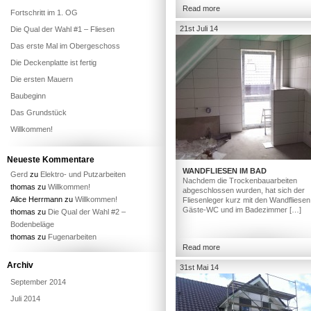
Read more
Fortschritt im 1. OG
21st Juli 14
Die Qual der Wahl #1 – Fliesen
Das erste Mal im Obergeschoss
Die Deckenplatte ist fertig
Die ersten Mauern
Baubeginn
Das Grundstück
Willkommen!
Neueste Kommentare
WANDFLIESEN IM BAD
Gerd
zu
Elektro- und Putzarbeiten
Nachdem die Trockenbauarbeiten
thomas
zu
Willkommen!
abgeschlossen wurden, hat sich der
Alice Herrmann
zu
Willkommen!
Fliesenleger kurz mit den Wandfliesen
Gäste-WC und im Badezimmer […]
thomas
zu
Die Qual der Wahl #2 –
Bodenbeläge
thomas
zu
Fugenarbeiten
Read more
Archiv
31st Mai 14
September 2014
Juli 2014