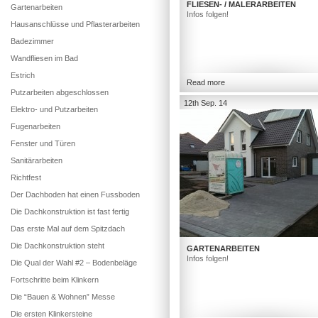
FLIESEN- / MALERARBEITEN
Gartenarbeiten
Infos folgen!
Hausanschlüsse und Pflasterarbeiten
Badezimmer
Wandfliesen im Bad
Estrich
Read more
Putzarbeiten abgeschlossen
12th Sep. 14
Elektro- und Putzarbeiten
Fugenarbeiten
Fenster und Türen
Sanitärarbeiten
Richtfest
Der Dachboden hat einen Fussboden
Die Dachkonstruktion ist fast fertig
Das erste Mal auf dem Spitzdach
Die Dachkonstruktion steht
GARTENARBEITEN
Infos folgen!
Die Qual der Wahl #2 – Bodenbeläge
Fortschritte beim Klinkern
Die “Bauen & Wohnen” Messe
Die ersten Klinkersteine