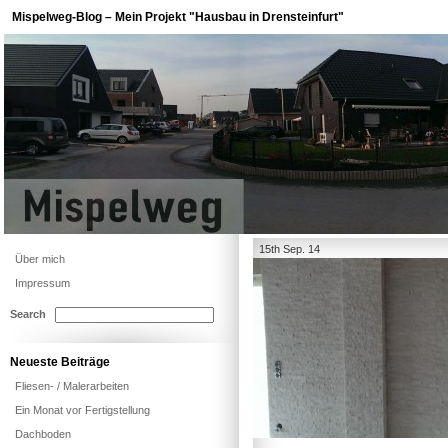
Mispelweg-Blog – Mein Projekt "Hausbau in Drensteinfurt"
15th Sep. 14
Über mich
Impressum
Search
Neueste Beiträge
Fliesen- / Malerarbeiten
Ein Monat vor Fertigstellung
Dachboden