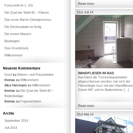
Read more
Fortschritt im 1. OG
21st Juli 14
Die Qual der Wahl #1 – Fliesen
Das erste Mal im Obergeschoss
Die Deckenplatte ist fertig
Die ersten Mauern
Baubeginn
Das Grundstück
Willkommen!
Neueste Kommentare
WANDFLIESEN IM BAD
Gerd
zu
Elektro- und Putzarbeiten
Nachdem die Trockenbauarbeiten
thomas
zu
Willkommen!
abgeschlossen wurden, hat sich der
Alice Herrmann
zu
Willkommen!
Fliesenleger kurz mit den Wandfliesen
Gäste-WC und im Badezimmer […]
thomas
zu
Die Qual der Wahl #2 –
Bodenbeläge
thomas
zu
Fugenarbeiten
Read more
Archiv
31st Mai 14
September 2014
Juli 2014