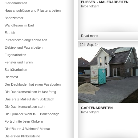
FLIESEN- / MALERARBEITEN
Gartenarbeiten
Infos folgen!
Hausanschlüsse und Pflasterarbeiten
Badezimmer
Wandfliesen im Bad
Estrich
Read more
Putzarbeiten abgeschlossen
12th Sep. 14
Elektro- und Putzarbeiten
Fugenarbeiten
Fenster und Türen
Sanitärarbeiten
Richtfest
Der Dachboden hat einen Fussboden
Die Dachkonstruktion ist fast fertig
Das erste Mal auf dem Spitzdach
Die Dachkonstruktion steht
GARTENARBEITEN
Infos folgen!
Die Qual der Wahl #2 – Bodenbeläge
Fortschritte beim Klinkern
Die “Bauen & Wohnen” Messe
Die ersten Klinkersteine