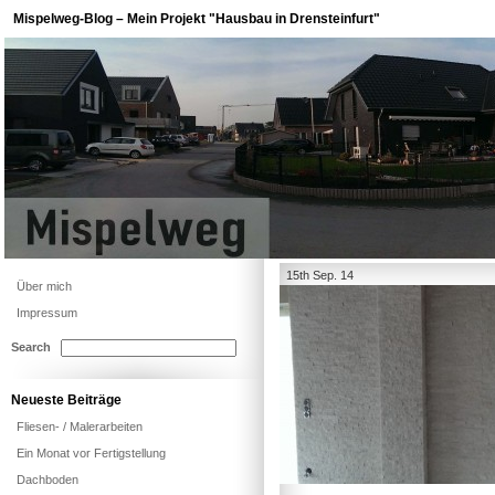
Mispelweg-Blog – Mein Projekt "Hausbau in Drensteinfurt"
15th Sep. 14
Über mich
Impressum
Search
Neueste Beiträge
Fliesen- / Malerarbeiten
Ein Monat vor Fertigstellung
Dachboden