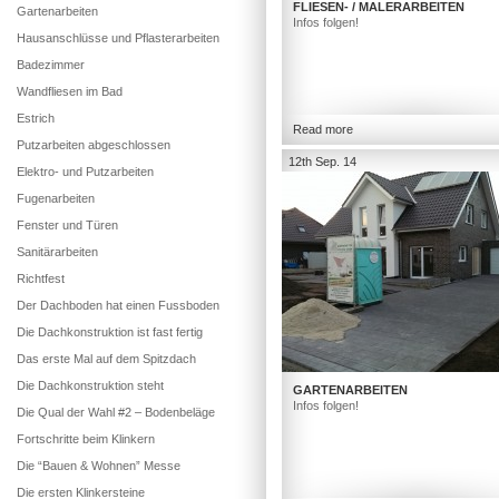
FLIESEN- / MALERARBEITEN
Gartenarbeiten
Infos folgen!
Hausanschlüsse und Pflasterarbeiten
Badezimmer
Wandfliesen im Bad
Estrich
Read more
Putzarbeiten abgeschlossen
12th Sep. 14
Elektro- und Putzarbeiten
Fugenarbeiten
Fenster und Türen
Sanitärarbeiten
Richtfest
Der Dachboden hat einen Fussboden
Die Dachkonstruktion ist fast fertig
Das erste Mal auf dem Spitzdach
Die Dachkonstruktion steht
GARTENARBEITEN
Infos folgen!
Die Qual der Wahl #2 – Bodenbeläge
Fortschritte beim Klinkern
Die “Bauen & Wohnen” Messe
Die ersten Klinkersteine