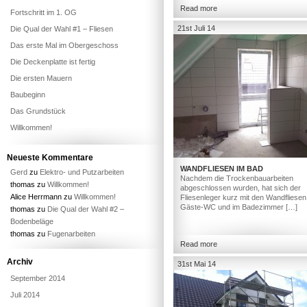
Read more
Fortschritt im 1. OG
21st Juli 14
Die Qual der Wahl #1 – Fliesen
Das erste Mal im Obergeschoss
Die Deckenplatte ist fertig
Die ersten Mauern
Baubeginn
Das Grundstück
Willkommen!
Neueste Kommentare
WANDFLIESEN IM BAD
Gerd
zu
Elektro- und Putzarbeiten
Nachdem die Trockenbauarbeiten
thomas
zu
Willkommen!
abgeschlossen wurden, hat sich der
Alice Herrmann
zu
Willkommen!
Fliesenleger kurz mit den Wandfliesen
Gäste-WC und im Badezimmer […]
thomas
zu
Die Qual der Wahl #2 –
Bodenbeläge
thomas
zu
Fugenarbeiten
Read more
Archiv
31st Mai 14
September 2014
Juli 2014