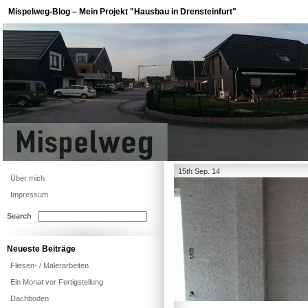
Mispelweg-Blog – Mein Projekt "Hausbau in Drensteinfurt"
15th Sep. 14
Über mich
Impressum
Search
Neueste Beiträge
Fliesen- / Malerarbeiten
Ein Monat vor Fertigstellung
Dachboden