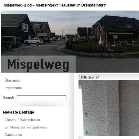
Mispelweg-Blog – Mein Projekt "Hausbau in Drensteinfurt"
15th Sep. 14
Über mich
Impressum
Search
Neueste Beiträge
Fliesen- / Malerarbeiten
Ein Monat vor Fertigstellung
Dachboden