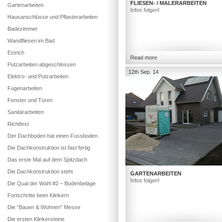
FLIESEN- / MALERARBEITEN
Gartenarbeiten
Infos folgen!
Hausanschlüsse und Pflasterarbeiten
Badezimmer
Wandfliesen im Bad
Estrich
Read more
Putzarbeiten abgeschlossen
12th Sep. 14
Elektro- und Putzarbeiten
Fugenarbeiten
Fenster und Türen
Sanitärarbeiten
Richtfest
Der Dachboden hat einen Fussboden
Die Dachkonstruktion ist fast fertig
Das erste Mal auf dem Spitzdach
Die Dachkonstruktion steht
GARTENARBEITEN
Infos folgen!
Die Qual der Wahl #2 – Bodenbeläge
Fortschritte beim Klinkern
Die “Bauen & Wohnen” Messe
Die ersten Klinkersteine