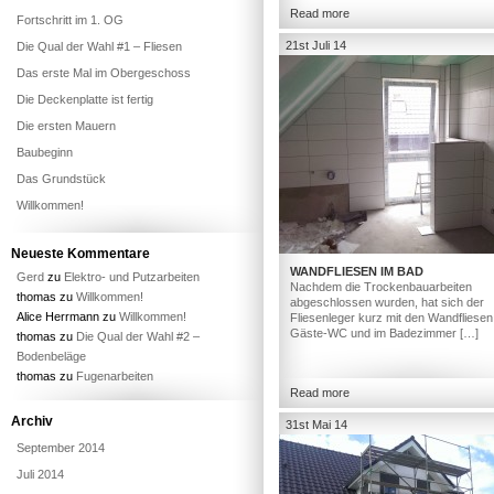
Read more
Fortschritt im 1. OG
21st Juli 14
Die Qual der Wahl #1 – Fliesen
Das erste Mal im Obergeschoss
Die Deckenplatte ist fertig
Die ersten Mauern
Baubeginn
Das Grundstück
Willkommen!
Neueste Kommentare
WANDFLIESEN IM BAD
Gerd
zu
Elektro- und Putzarbeiten
Nachdem die Trockenbauarbeiten
thomas
zu
Willkommen!
abgeschlossen wurden, hat sich der
Alice Herrmann
zu
Willkommen!
Fliesenleger kurz mit den Wandfliesen
Gäste-WC und im Badezimmer […]
thomas
zu
Die Qual der Wahl #2 –
Bodenbeläge
thomas
zu
Fugenarbeiten
Read more
Archiv
31st Mai 14
September 2014
Juli 2014