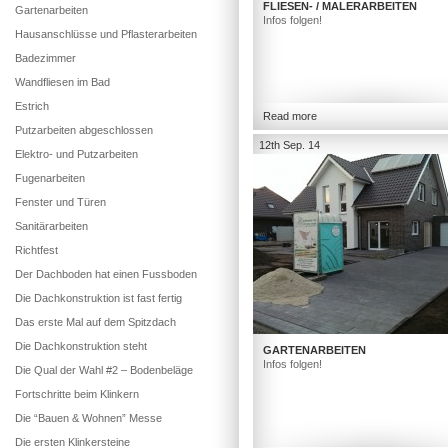
FLIESEN- / MALERARBEITEN
Gartenarbeiten
Infos folgen!
Hausanschlüsse und Pflasterarbeiten
Badezimmer
Wandfliesen im Bad
Estrich
Read more
Putzarbeiten abgeschlossen
12th Sep. 14
Elektro- und Putzarbeiten
Fugenarbeiten
Fenster und Türen
Sanitärarbeiten
Richtfest
Der Dachboden hat einen Fussboden
Die Dachkonstruktion ist fast fertig
Das erste Mal auf dem Spitzdach
Die Dachkonstruktion steht
GARTENARBEITEN
Infos folgen!
Die Qual der Wahl #2 – Bodenbeläge
Fortschritte beim Klinkern
Die “Bauen & Wohnen” Messe
Die ersten Klinkersteine