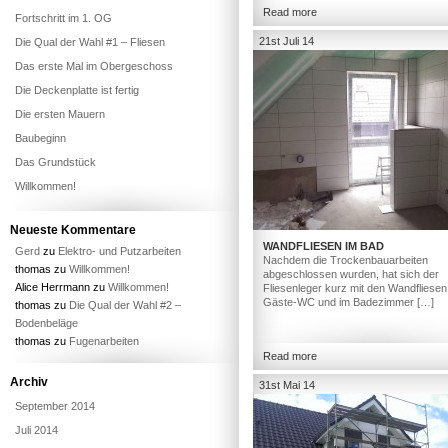
Read more
Fortschritt im 1. OG
21st Juli 14
Die Qual der Wahl #1 – Fliesen
Das erste Mal im Obergeschoss
Die Deckenplatte ist fertig
Die ersten Mauern
Baubeginn
Das Grundstück
Willkommen!
Neueste Kommentare
WANDFLIESEN IM BAD
Gerd
zu
Elektro- und Putzarbeiten
Nachdem die Trockenbauarbeiten
thomas
zu
Willkommen!
abgeschlossen wurden, hat sich der
Alice Herrmann
zu
Willkommen!
Fliesenleger kurz mit den Wandfliesen
Gäste-WC und im Badezimmer […]
thomas
zu
Die Qual der Wahl #2 –
Bodenbeläge
thomas
zu
Fugenarbeiten
Read more
Archiv
31st Mai 14
September 2014
Juli 2014