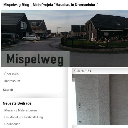
Mispelweg-Blog – Mein Projekt "Hausbau in Drensteinfurt"
15th Sep. 14
Über mich
Impressum
Search
Neueste Beiträge
Fliesen- / Malerarbeiten
Ein Monat vor Fertigstellung
Dachboden