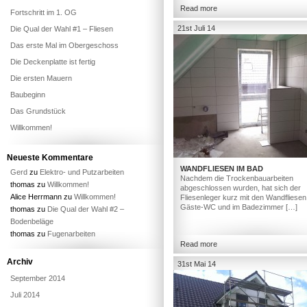
Read more
Fortschritt im 1. OG
21st Juli 14
Die Qual der Wahl #1 – Fliesen
Das erste Mal im Obergeschoss
Die Deckenplatte ist fertig
Die ersten Mauern
Baubeginn
Das Grundstück
Willkommen!
Neueste Kommentare
WANDFLIESEN IM BAD
Gerd
zu
Elektro- und Putzarbeiten
Nachdem die Trockenbauarbeiten
thomas
zu
Willkommen!
abgeschlossen wurden, hat sich der
Alice Herrmann
zu
Willkommen!
Fliesenleger kurz mit den Wandfliesen
Gäste-WC und im Badezimmer […]
thomas
zu
Die Qual der Wahl #2 –
Bodenbeläge
thomas
zu
Fugenarbeiten
Read more
Archiv
31st Mai 14
September 2014
Juli 2014