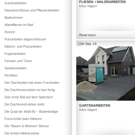
FLIESEN- / MALERARBEITEN
Gartenarbeiten
Infos folgen!
Hausanschlüsse und Pflasterarbeiten
Badezimmer
Wandfliesen im Bad
Estrich
Read more
Putzarbeiten abgeschlossen
12th Sep. 14
Elektro- und Putzarbeiten
Fugenarbeiten
Fenster und Türen
Sanitärarbeiten
Richtfest
Der Dachboden hat einen Fussboden
Die Dachkonstruktion ist fast fertig
Das erste Mal auf dem Spitzdach
Die Dachkonstruktion steht
GARTENARBEITEN
Infos folgen!
Die Qual der Wahl #2 – Bodenbeläge
Fortschritte beim Klinkern
Die “Bauen & Wohnen” Messe
Die ersten Klinkersteine