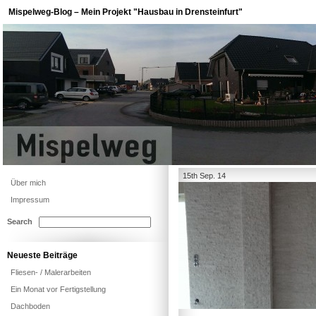
Mispelweg-Blog – Mein Projekt "Hausbau in Drensteinfurt"
15th Sep. 14
Über mich
Impressum
Search
Neueste Beiträge
Fliesen- / Malerarbeiten
Ein Monat vor Fertigstellung
Dachboden